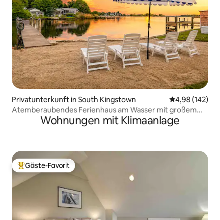
Privatunterkunft in South Kingstown
Durchschnittli
4,98 (142)
Atemberaubendes Ferienhaus am Wasser mit großem
Wohnungen mit Klimaanlage
Hof & Dock!
Gäste-Favorit
Beliebter Gäste-Favorit.