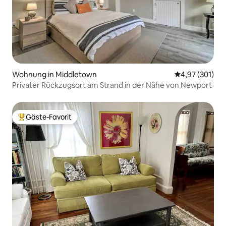
Wohnung in Middletown
Durchschnittl
4,97 (301)
Privater Rückzugsort am Strand in der Nähe von Newport
Gäste-Favorit
Beliebter Gäste-Favorit.