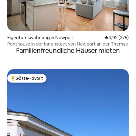
Eigentumswohnung in Newport
Durchschnittli
4,92 (275)
Penthouse in der Innenstadt von Newport an der Themse
Familienfreundliche Häuser mieten
Gäste-Favorit
Beliebter Gäste-Favorit.