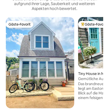
aufgrund ihrer Lage, Sauberkeit und weiteren
Aspekten hoch bewertet.
Gäste-Favorit
Gäste-Favorit
Gäste-Favorit
Beliebter Gäste-F
Tiny House in Mid
Gemütliche Auszei
an der Küste
Das brandneue wi
liegt am Easton's 
Blick auf die Man
einem felsigen St
Schwimmen oder Ang
Unterkunft befinde