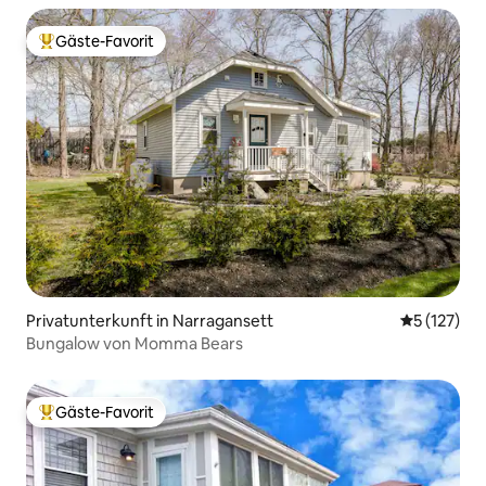
Gäste-Favorit
Beliebter Gäste-Favorit.
Privatunterkunft in Narragansett
Durchschni
5 (127)
Bungalow von Momma Bears
Gäste-Favorit
Beliebter Gäste-Favorit.