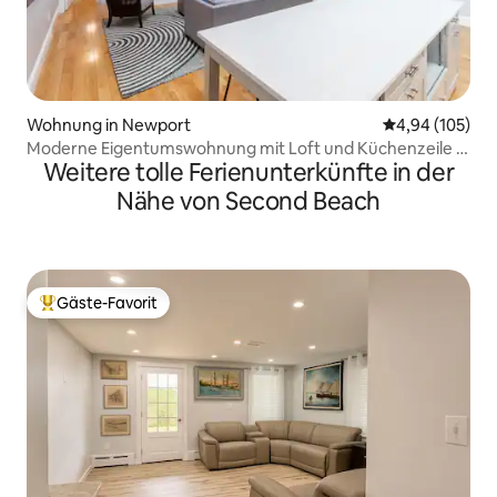
Wohnung in Newport
Durchschnittli
4,94 (105)
Moderne Eigentumswohnung mit Loft und Küchenzeile in
Weitere tolle Ferienunterkünfte in der
der Thames St
Nähe von Second Beach
Gäste-Favorit
Beliebter Gäste-Favorit.