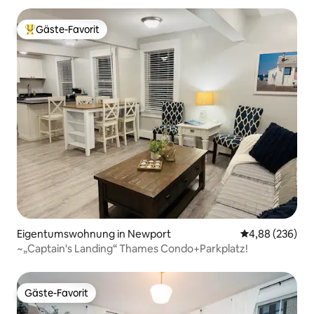
Gäste-Favorit
Beliebter Gäste-Favorit.
Eigentumswohnung in Newport
Durchschnittli
4,88 (236)
~„Captain's Landing“ Thames Condo+Parkplatz!
Gäste-Favorit
Gäste-Favorit