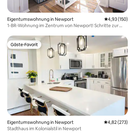
Eigentumswohnung in Newport
Durchschnittl
4,93 (150)
1-BR-Wohnung im Zentrum von Newport! Schritte zur
Thames St
Gäste-Favorit
Gäste-Favorit
Eigentumswohnung in Newport
Durchschnittli
4,82 (273)
Stadthaus im Kolonialstil in Newport