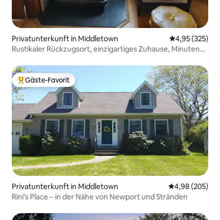
Privatunterkunft in Middletown
Durchschnittli
4,95 (325)
Rustikaler Rückzugsort, einzigartiges Zuhause, Minuten
nach Newport, RI
Gäste-Favorit
Beliebter Gäste-Favorit.
Privatunterkunft in Middletown
Durchschnittli
4,98 (205)
Rini's Place – in der Nähe von Newport und Stränden