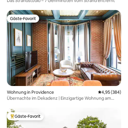
Das Strandstudio – 7 Gehminuten vom Strand entfernt
Gäste-Favorit
Gäste-Favorit
Wohnung in Providence
Durchschnittli
4,95 (384)
Übernachte im Dekadenz | Einzigartige Wohnung am
Broadway
Gäste-Favorit
Beliebter Gäste-Favorit.