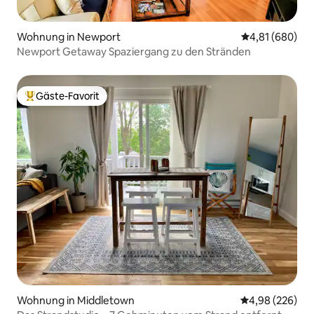
Wohnung in Newport
Durchschnittli
4,81 (680)
Newport Getaway Spaziergang zu den Stränden
Gäste-Favorit
Beliebter Gäste-Favorit.
Wohnung in Middletown
Durchschnittli
4,98 (226)