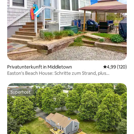
Privatunterkunft in Middletown
Durchschnittli
4,99 (120)
Easton's Beach House: Schritte zum Strand, plus
Klimaanlage!
Superhost
Superhost