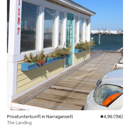
Privatunterkunft in Narragansett
Durchschnittli
4,96 (156)
The Landing