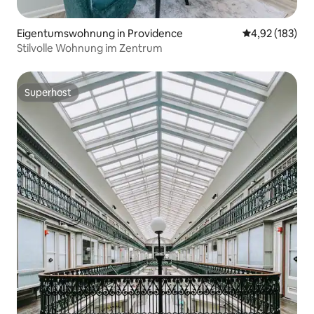
Eigentumswohnung in Providence
Durchschnittl
4,92 (183)
Stilvolle Wohnung im Zentrum
Superhost
Superhost