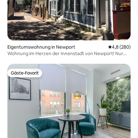
Eigentumswohnung in Newport
Durchschnittl
4,8 (280)
Wohnung im Herzen der Innenstadt von Newport! Nur
wenige Schritte von allem entfernt!
Gäste-Favorit
Gäste-Favorit