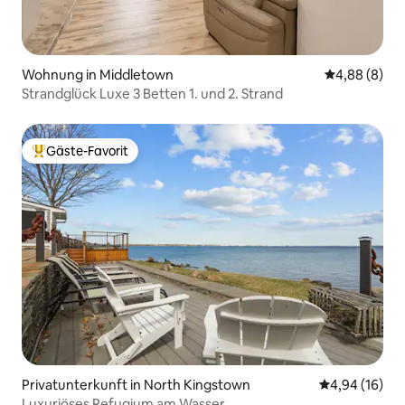
Wohnung in Middletown
Durchschnitt
4,88 (8)
Strandglück Luxe 3 Betten 1. und 2. Strand
Gäste-Favorit
Beliebter Gäste-Favorit.
Privatunterkunft in North Kingstown
Durchschnitt
4,94 (16)
Luxuriöses Refugium am Wasser