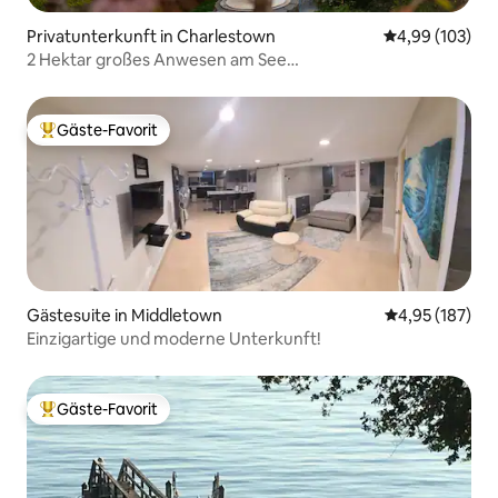
Privatunterkunft in Charlestown
Durchschnittli
4,99 (103)
2 Hektar großes Anwesen am See
(Sauna/Feuerstelle/Kajaks)
Gäste-Favorit
Beliebter Gäste-Favorit.
Gästesuite in Middletown
Durchschnittl
4,95 (187)
Einzigartige und moderne Unterkunft!
Gäste-Favorit
Beliebter Gäste-Favorit.