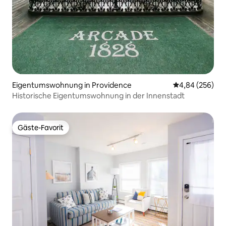
Eigentumswohnung in Providence
Durchschnittli
4,84 (256)
Historische Eigentumswohnung in der Innenstadt
Gäste-Favorit
Gäste-Favorit