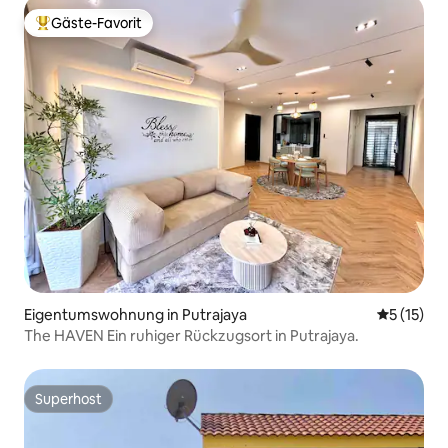
Gäste-Favorit
Beliebter Gäste-Favorit.
Eigentumswohnung in Putrajaya
Durchschn
5 (15)
The HAVEN Ein ruhiger Rückzugsort in Putrajaya.
Superhost
Superhost