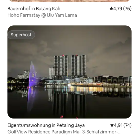
Bauernhof in Batang Kali
Durchschnitt
4,79 (76)
Hoho Farmstay @ Ulu Yam Lama
Superhost
Superhost
Eigentumswohnung in Petaling Jaya
Durchschnitt
4,91 (74)
GolfView Residence Paradigm Mall 3-Schlafzimmer-
Wohnung