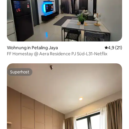
Wohnung in Petaling Jaya
Durchschnit
4,9 (21)
FF Homestay @ Aera Residence PJ Süd-L31-Netflix
Superhost
Superhost