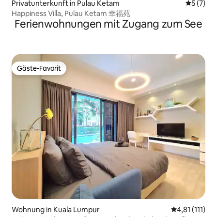
Privatunterkunft in Pulau Ketam
Durchsch
5 (7)
Happiness Villa, Pulau Ketam 幸福苑
Ferienwohnungen mit Zugang zum See
Gäste-Favorit
Gäste-Favorit
Wohnung in Kuala Lumpur
Durchschnittl
4,81 (111)