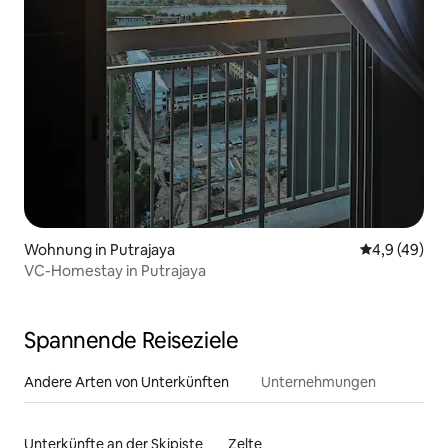
Wohnung in Putrajaya
Durchschnit
4,9 (49)
VC-Homestay in Putrajaya
Spannende Reiseziele
Andere Arten von Unterkünften
Unternehmungen
Unterkünfte an der Skipiste
Zelte