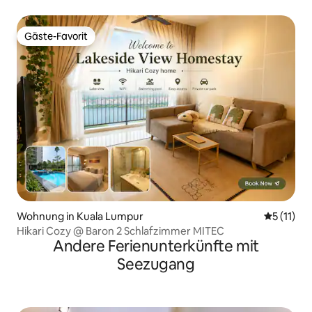
Gäste-Favorit
Gäste-Favorit
Wohnung in Kuala Lumpur
Durchschn
5 (11)
Hikari Cozy @ Baron 2 Schlafzimmer MITEC
Andere Ferienunterkünfte mit
Seezugang