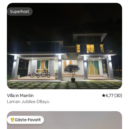
Superhost
Superhost
Villa in Mantin
Durchschnitt
4,77 (30)
Laman Jubilee DBayu
Gäste-Favorit
Beliebter Gäste-Favorit.