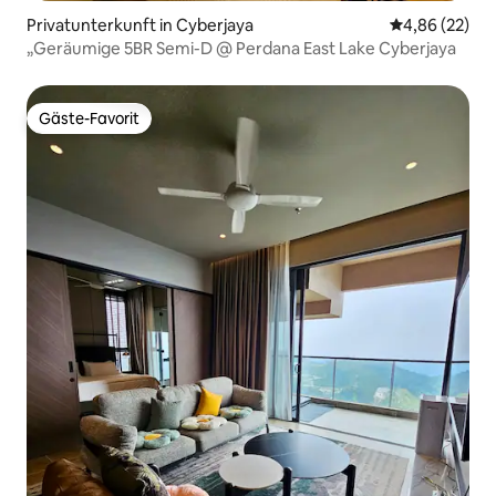
Privatunterkunft in Cyberjaya
Durchschnittl
4,86 (22)
„Geräumige 5BR Semi-D @ Perdana East Lake Cyberjaya
Gäste-Favorit
Gäste-Favorit