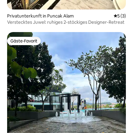
Privatunterkunft in Puncak Alam
Durchsch
5 (3)
Verstecktes Juwel: ruhiges 2-stöckiges Designer-Retreat
Gäste-Favorit
Gäste-Favorit