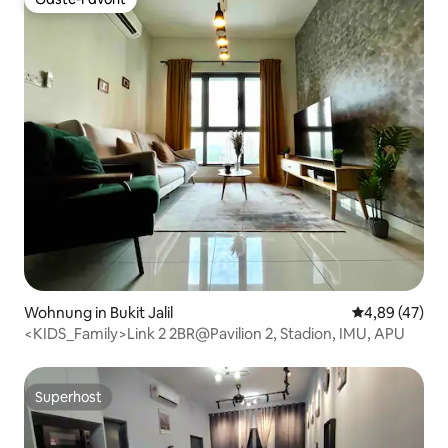
Gäste-Favorit
Wohnung in Bukit Jalil
Durchschnittl
4,89 (47)
<KIDS_Family>Link 2 2BR@Pavilion 2, Stadion, IMU, APU
Superhost
Superhost