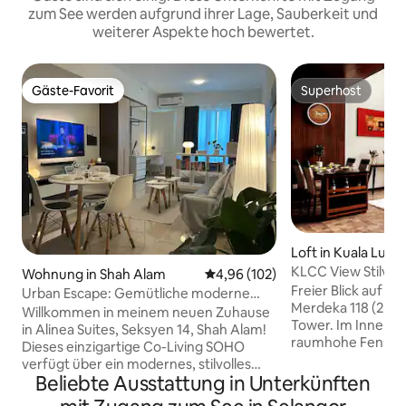
zum See werden aufgrund ihrer Lage, Sauberkeit und
weiterer Aspekte hoch bewertet.
Gäste-Favorit
Superhost
Gäste-Favorit
Superhost
Loft in Kuala Lum
KLCC View Stilvoll
Wohnung in Shah Alam
Durchschnittliche Bewertung: 4
4,96 (102)
Badewanne-Pool 
Freier Blick auf d
Urban Escape: Gemütliche moderne
Merdeka 118 (2nd T
Suite mit PS5 und Netflix
Willkommen in meinem neuen Zuhause
Tower. Im Inneren 
in Alinea Suites, Seksyen 14, Shah Alam!
raumhohe Fenster
Dieses einzigartige Co-Living SOHO
Panoramablick auf
verfügt über ein modernes, stilvolles
atemberaubenden
Beliebte Ausstattung in Unterkünften
Design und einen Infinity-Pool. Tritt ein
Sonnenuntergang 
in eine gemütliche, durchdacht