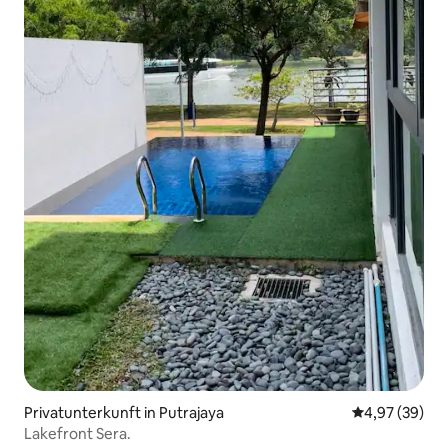
Privatunterkunft in Putrajaya
Durchschnittl
4,97 (39)
Lakefront Sera.