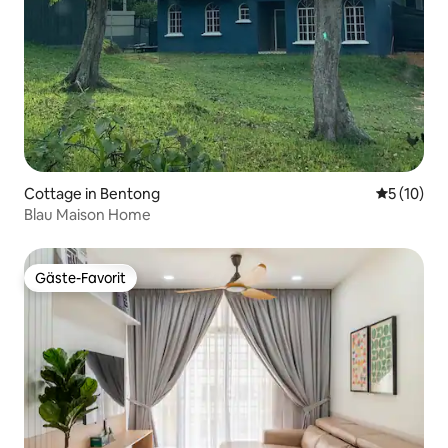
Cottage in Bentong
Durchschn
5 (10)
Blau Maison Home
Gäste-Favorit
Gäste-Favorit