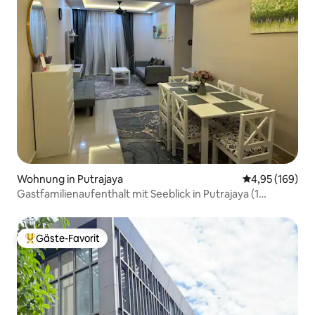
Wohnung in Putrajaya
Durchschnittli
4,95 (169)
Gastfamilienaufenthalt mit Seeblick in Putrajaya (1
Parkplatz)
Gäste-Favorit
Beliebter Gäste-Favorit.