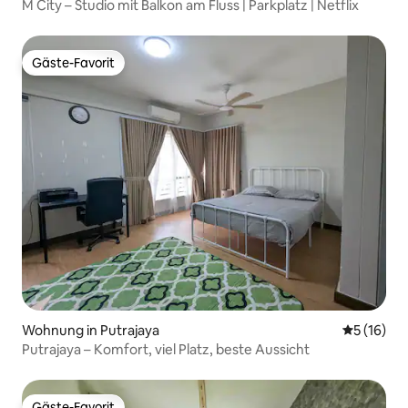
M City – Studio mit Balkon am Fluss | Parkplatz | Netflix
Gäste-Favorit
Gäste-Favorit
Wohnung in Putrajaya
Durchschn
5 (16)
Putrajaya – Komfort, viel Platz, beste Aussicht
Gäste-Favorit