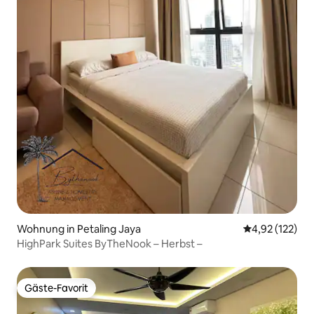
Wohnung in Petaling Jaya
Durchschnittl
4,92 (122)
HighPark Suites ByTheNook – Herbst –
Gäste-Favorit
Gäste-Favorit