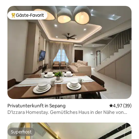
Gäste-Favorit
Beliebter Gäste-Favorit.
Privatunterkunft in Sepang
Durchschnittl
4,97 (39)
D'Izzara Homestay. Gemütliches Haus in der Nähe von
KLIA, Sepang
Superhost
Superhost