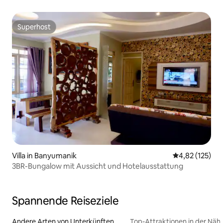
Superhost
Superhost
Villa in Banyumanik
Durchschnittl
4,82 (125)
3BR-Bungalow mit Aussicht und Hotelausstattung
Spannende Reiseziele
Andere Arten von Unterkünften
Top-Attraktionen in der Näh