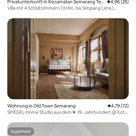
Privatunterkunft in Kecamatan Semarang Ten
Durchschnittl
4,96 (25)
gah
Villa mit 4 Schlafzimmern l 3 Min. bis Simpang Lima l
Tägliche Reinigung
Wohnung in Old Town Semarang
Durchschnitt
4,79 (72)
SPIEGEL Home Studio aus dem★ 19. Jahrhundert @ Kota
Lama ★
Superhost
Superhost