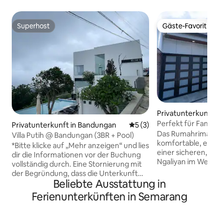
Superhost
Gäste-Favorit
Superhost
Gäste-Favorit
Privatunterkunft i
Perfekt für Famil
Privatunterkunft in Bandungan
Durchschnittliche Bewertu
5 (3)
Zuhause mit Gart
Das Rumahrimah 
Villa Putih @ Bandungan (3BR + Pool)
komfortable, exkl
*Bitte klicke auf „Mehr anzeigen“ und lies
einer sicheren, r
dir die Informationen vor der Buchung
Ngaliyan im West
vollständig durch. Eine Stornierung mit
Strategisch günsti
der Begründung, dass die Unterkunft
Hauptstraße, von 
Beliebte Ausstattung in
nicht den Erwartungen des Gastes
Permata Medika 
entsprochen hat, ist nicht möglich, da
Ferienunterkünften in Semarang
Industriegebiet C
dies bereits schriftlich festgehalten
Mautstelle und n
wurde.* VILLA PUTIH GEDONGSONGO
von einem Minimar