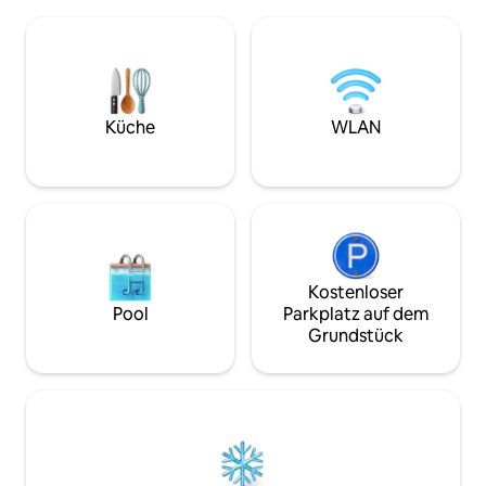
Privates Familienhaus mit
und Restaurants entfernt. D
3 Schlafzimmern (bis zu 11 Gäste) und
möblierte Haus ve
atemberaubendem Pool mit Blick auf die
modernes Industr
Merapi-Merbabu-Berge. Auf 1.220 m
Annehmlichkeiten
über dem Meeresspiegel gelegen (ja, es
TV, Waschmaschin
ist kühl, also bring warme Kleidung mit)
Küchengeräte, W
in Bandungan, Jawa Tengah. Nur
Küche
WLAN
und Parkplätze für
1 Stunde von Semarang City und
sieben Gäste.
300 Meter von Candi Gedongsongo
entfernt.
Kostenloser
Pool
Parkplatz auf dem
Grundstück