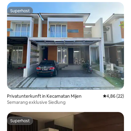
Superhost
Superhost
Privatunterkunft in Kecamatan Mijen
Durchschnittl
4,86 (22)
Semarang exklusive Siedlung
Superhost
Superhost