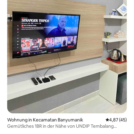
Wohnung in Kecamatan Banyumanik
Durchschnitt
4,87 (45)
Gemütliches 1BR in der Nähe von UNDIP Tembalang
[kostenloses WLAN & Smart-TV]