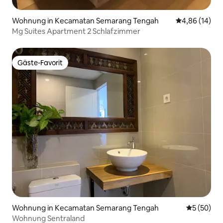
Wohnung in Kecamatan Semarang Tengah
Durchschnitt
4,86 (14)
Mg Suites Apartment 2 Schlafzimmer
Gäste-Favorit
Gäste-Favorit
Wohnung in Kecamatan Semarang Tengah
Durchschni
5 (50)
Wohnung Sentraland