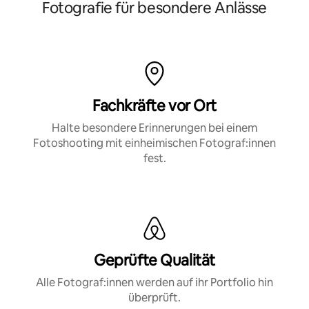
Fotografie für besondere Anlässe
der Emerald Coast. Wir beraten dich bei der Wahl des
Ortes, des Zeitpunkts und der Gestaltung und sorgen für
atemberaubende Bilder, die sie nie vergessen wird.
Fachkräfte vor Ort
Halte besondere Erinnerungen bei einem
Fotoshooting mit einheimischen Fotograf:innen
fest.
Geprüfte Qualität
Alle Fotograf:innen werden auf ihr Portfolio hin
überprüft.