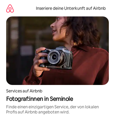
Zu
Inhalten
Inseriere deine Unterkunft auf Airbnb
springen
Services auf Airbnb
Fotograf:innen in Seminole
Finde einen einzigartigen Service, der von lokalen
Profis auf Airbnb angeboten wird.