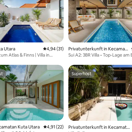
ewertung: 4,5 von 5, 6 Bewertungen
uta Utara
Durchschnittliche Bewertung: 4,94 von 5, 
4,94 (31)
Privatunterkunft in Kecamat
an Kuta Selatan
um Atlas & Finns | Villa in
Sui A2: 3BR Villa • Top-Lage am
Beach
st
Superhost
st
Superhost
Kecamatan Kuta Utara
Durchschnittliche Bewertung: 4,91 von 5, 
4,91 (22)
Privatunterkunft in Kecamata