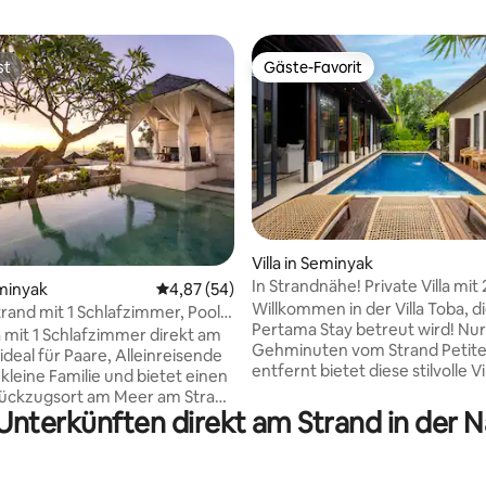
st
Gäste-Favorit
st
Gäste-Favorit
ertung: 4,94 von 5, 16 Bewertungen
Villa in Seminyak
In Strandnähe! Private Villa mit 
eminyak
Durchschnittliche Bewertung: 4,87 von 5, 
4,87 (54)
Schlafzimmern und Pool in Sem
Willkommen in der Villa Toba, d
trand mit 1 Schlafzimmer, Pool
Pertama Stay betreut wird! Nur 2
lick
a mit 1 Schlafzimmer direkt am
Gehminuten vom Strand Petit
 ideal für Paare, Alleinreisende
entfernt bietet diese stilvolle Vi
kleine Familie und bietet einen
Schlafzimmern im Boholuma C
Rückzugsort am Meer am Strand
einen privaten Pool, einen üpp
 Unterkünften direkt am Strand in der
elig. Die Villa mit Meerblick,
Garten und Sonnenliegen für u
vaten Pool und einem Pavillon
Entspannung. Der halboffene
ereint Komfort, Privatsphäre
Wohnbereich verfügt über ein
entspannte tropische