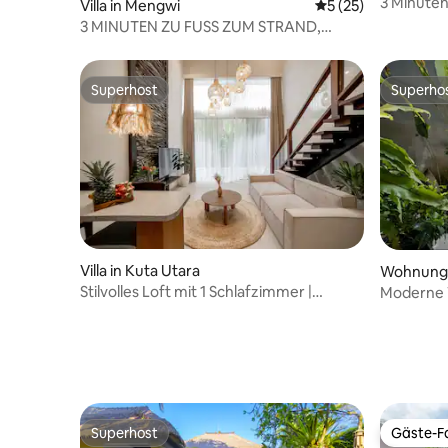
a
3 Minute
Villa in Mengwi
Durchschnittliche 
5 (25)
Canggu N
3 MINUTEN ZU FUSS ZUM STRAND,
SURFEN, La Brisa | ACx2 | RUHIG
Superhost
Superho
Superhost
Superho
Villa in Kuta Utara
Wohnung 
Stilvolles Loft mit 1 Schlafzimmer |
Moderne 
Arbeitsfreundlich | Resort-Pool
Gemeinsch
Superhost
Gäste-Fa
Superhost
Gäste-Fa