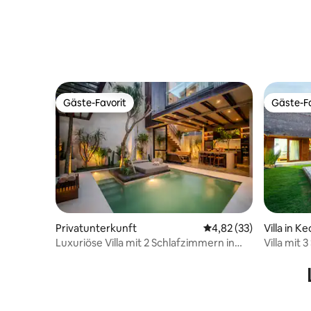
Gäste-Favorit
Gäste-Fa
Gäste-Favorit
Gäste-Fa
Villa in 
Privatunterkunft
Durchschnittliche Bew
4,82 (33)
Villa mit
Luxuriöse Villa mit 2 Schlafzimmern in
Gehminut
der Nähe des Strands von Pererenan
entfernt