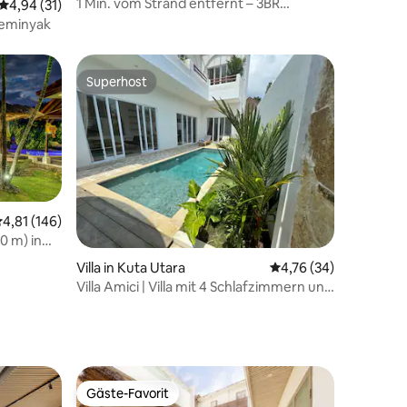
1 Min. vom Strand entfernt – 3BR
Durchschnittliche Bewertung: 4,94 von 5, 31 Bewertungen
4,94 (31)
Terrasse-Kino & Brasero
Seminyak
Superhost
Superhost
urchschnittliche Bewertung: 4,81 von 5, 146 Bewertungen
4,81 (146)
0 m) in
42 Bewertungen
Villa in Kuta Utara
Durchschnittliche Be
4,76 (34)
Villa Amici | Villa mit 4 Schlafzimmern und
Dachterrasse in Strandnähe
Gäste-Favorit
Gäste-Favorit