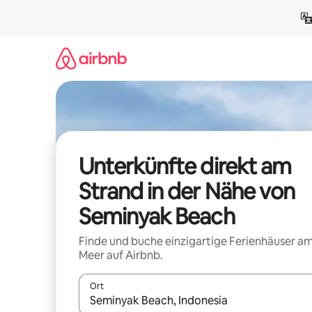
Zu
Inhalten
springen
Unterkünfte direkt am
Strand in der Nähe von
Seminyak Beach
Finde und buche einzigartige Ferienhäuser a
Meer auf Airbnb.
Ort
Wenn Ergebnisse verfügbar sind, navigiere mit d