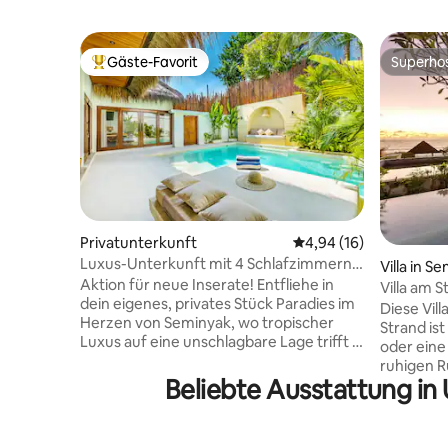
Gäste-Favorit
Superho
Beliebter Gäste-Favorit.
Superho
Privatunterkunft
Durchschnittliche Bew
4,94 (16)
Luxus-Unterkunft mit 4 Schlafzimmern,
Villa in S
tropische Oase, riesiger Pool, zu Fuß zum
Aktion für neue Inserate! Entfliehe in
Villa am S
Strand
dein eigenes, privates Stück Paradies im
und Meerb
Diese Vill
Herzen von Seminyak, wo tropischer
Strand ist
Luxus auf eine unschlagbare Lage trifft –
oder eine 
perfekt für Familien und Gruppen, die
ruhigen 
Bali gemeinsam in Komfort und
Beliebte Ausstattung in
von Batu B
Privatsphäre genießen möchten. Diese
einem pri
atemberaubende Villa mit
am Pool v
4 Schlafzimmern liegt nur wenige
und eine 