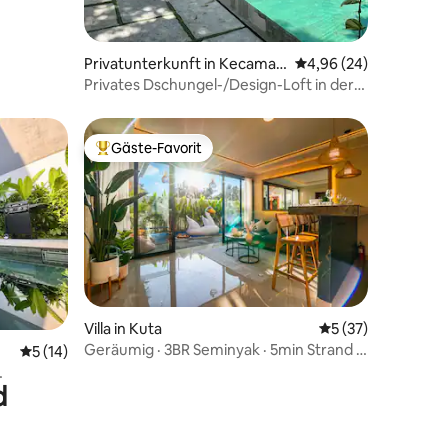
Privatunterkunft in Kecamat
Durchschnittliche Be
4,96 (24)
an Kuta
Privates Dschungel-/Design-Loft in der
Nähe des Strands von Legian
Gäste-Favorit
Beliebter Gäste-Favorit.
41 Bewertungen
Villa in Kuta
Durchschnittliche
5 (37)
Geräumig · 3BR Seminyak · 5min Strand &
Durchschnittliche Bewertung: 5 von 5, 14 Bewertungen
5 (14)
Bintang
d
 Strand