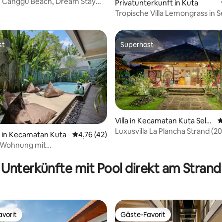
n Canggu Beach, Dream Stay
Bewertung: 5 von 5, 25 Bewertungen
Privatunterkunft in Kuta
o.3
Tropische Villa Lemongrass in 
st
Superhost
st
Superhost
Villa in Kecamatan Kuta Selat
D
an
Luxusvilla La Plancha Strand (20
in Kecamatan Kuta
Durchschnittliche Bewertung: 4,76 von 5, 
4,76 (42)
Seminyak
Wohnung mit
aftspool – direkt am Strand
Unterkünfte mit Pool direkt am Strand
vorit
Gäste-Favorit
vorit
Gäste-Favorit