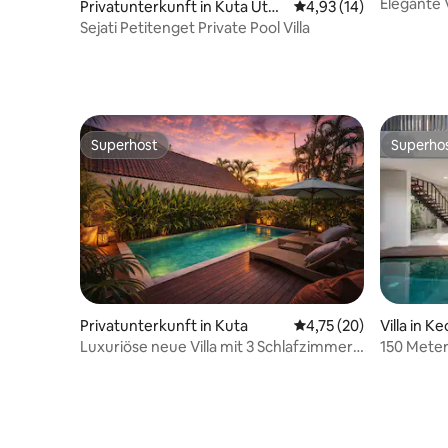
Elegante 
Privatunterkunft in Kuta Utar
Durchschnittliche Bew
4,93 (14)
wenige Sc
a
Sejati Petitenget Private Pool Villa
Superhost
Superho
Superhost
Superho
Privatunterkunft in Kuta
Durchschnittliche Bew
4,75 (20)
Villa in 
n
Luxuriöse neue Villa mit 3 Schlafzimmern
150 Meter
in der Nähe des Double Six Beach
Villa Sem