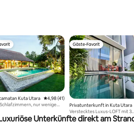
vorit
Gäste-Favorit
vorit
Gäste-Favorit
Kecamatan Kuta Utara
Durchschnittliche Bewertung: 4,98 von 5, 
4,98 (41)
ertung: 4,82 von 5, 33 Bewertungen
 3 Schlafzimmern, nur wenige
Privatunterkunft in Kuta Utara
en vom Strand Berawa
Verstecktes Luxus-LOFT mit 3
Luxuriöse Unterkünfte direkt am Stran
Schlafzimmern, nur 750 m vom
entfernt