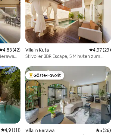
31 Bewertungen
Durchschnittliche Bewertung: 4,83 von 5, 42 Bewertungen
4,83 (42)
Villa in Kuta
Durchschnittliche Be
4,97 (29)
 Berawa
Stilvoller 3BR Escape, 5 Minuten zum
Strand Seminyak
Gäste-Favorit
Beliebter Gäste-Favorit.
22 Bewertungen
Durchschnittliche Bewertung: 4,91 von 5, 11 Bewertungen
4,91 (11)
Villa in Berawa
Durchschnittliche
5 (26)