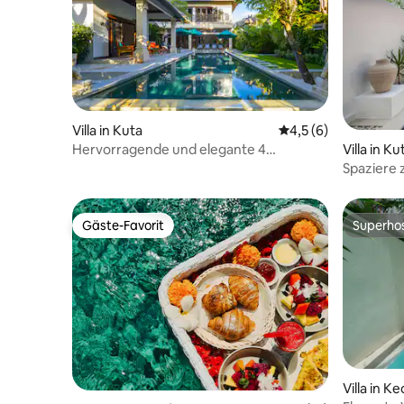
Villa in Kuta
Durchschnittliche B
4,5 (6)
Hervorragende und elegante 4
Villa in K
Schlafzimmer – bis zu 10 Gäste
Spaziere z
Berawa
Gäste-Favorit
Superho
Gäste-Favorit
Superho
Villa in 