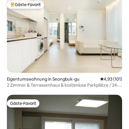
Gäste-Favorit
Beliebter Gäste-Favorit.
Eigentumswohnung in Seongbuk-gu
Durchschnittl
4,93 (101)
2 Zimmer & Terrassenhaus & kostenlose Parkplätze / 24-
Stunden-Selbstaufbewahrung von Reisegepäck / Maximal
5 Personen / 2 Minuten zu Fuß zur U-Bahn / Aufzug
Gäste-Favorit
Gäste-Favorit