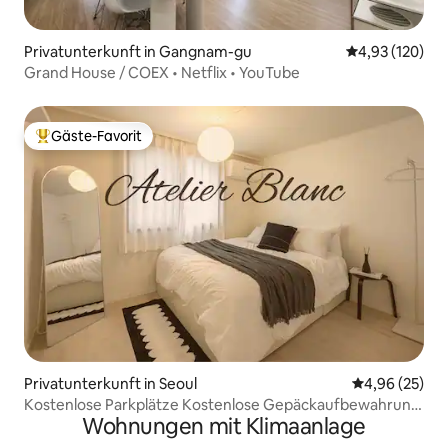
Privatunterkunft in Gangnam-gu
Durchschnittl
4,93 (120)
Grand House / COEX • Netflix • YouTube
Gäste-Favorit
Beliebter Gäste-Favorit.
Privatunterkunft in Seoul
Durchschnittl
4,96 (25)
Kostenlose Parkplätze Kostenlose Gepäckaufbewahrung
Wohnungen mit Klimaanlage
l COEX KSPO l Seolleung Station Seolleung Station
Einzugsgebiet