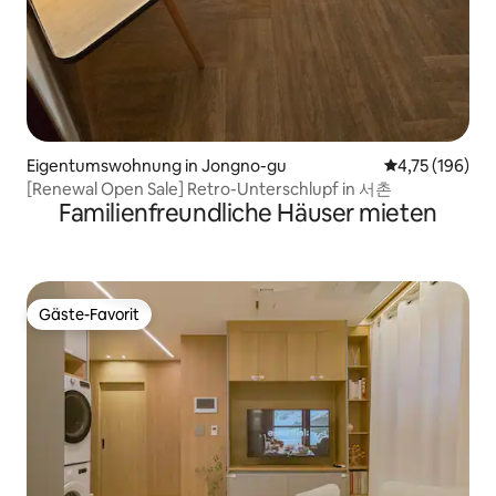
Eigentumswohnung in Jongno-gu
Durchschnittl
4,75 (196)
[Renewal Open Sale] Retro-Unterschlupf in 서촌
Familienfreundliche Häuser mieten
Gäste-Favorit
Gäste-Favorit