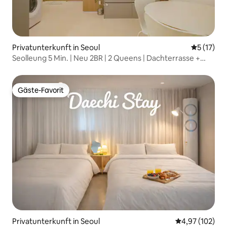
Privatunterkunft in Seoul
Durchschn
5 (17)
Seolleung 5 Min. | Neu 2BR | 2 Queens | Dachterrasse +
Fitnessraum
Gäste-Favorit
Gäste-Favorit
Privatunterkunft in Seoul
Durchschnittl
4,97 (102)