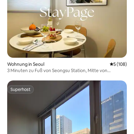
Wohnung in Seoul
Durchschnit
5 (108)
3 Minuten zu Fuß von Seongsu Station, Mitte von
Yeonmujang-gil, Seongsu-dong Café Street, warme
Stimmung mit minimalistischem Mood
Superhost
Superhost