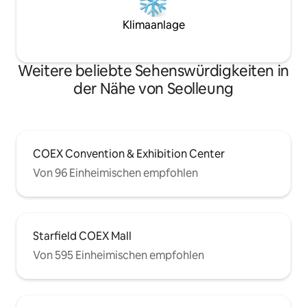
Bukchon liegen ganz in der Nähe, und
Innenstadt von S
Von der Bushaltestelle vor der Tür aus
nach der Besichti
Klimaanlage
gibt es Verbindungen zu jedem Ort in
die Müdigkeit ver
Seoul. Wenn du gezögert hast, ist sogar
ruhigen Hanok ein
dieses Zögern willkommen. In Buam-
genießen kannst.
Weitere beliebte Sehenswürdigkeiten in
dong, deinem eigenen Seoul.
der Nähe von Seolleung
COEX Convention & Exhibition Center
Von 96 Einheimischen empfohlen
Starfield COEX Mall
Von 595 Einheimischen empfohlen