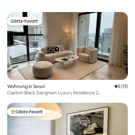
Gäste-Favorit
Gäste-Favorit
Wohnung in Seoul
Durchschn
5 (11)
Caelum Black Gangnam Luxury Residence 2
Schlafzimmer
Gäste-Favorit
Beliebter Gäste-Favorit.