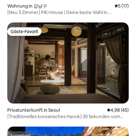
Wohnung in 강남구
Durchschn
5 (17)
[Neu 3 Zimmer] PiKi House | Deine beste Wahl in
Gangnam
Gäste-Favorit
Gäste-Favorit
Privatunterkunft in Seoul
Durchschnittl
4,98 (45)
{Traditionelles koreanisches Hanok} 30 Sekunden vom
Bahnhof Dongmyo entfernt / Private Nutzung eines
eigenständigen Hanok / DDP / Cheonggyecheon /
Jongno / Als ausgezeichnetes Hanok ausgezeichnet /
Superhost