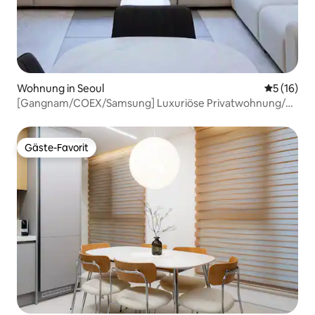
Wohnung in Seoul
Durchschn
5 (16)
[Gangnam/COEX/Samsung] Luxuriöse Privatwohnung/4
Queensize-Betten/Maximal 10 Personen/3
Schlafzimmer/Insgesamt 4 Klimaanlagen
Gäste-Favorit
Gäste-Favorit