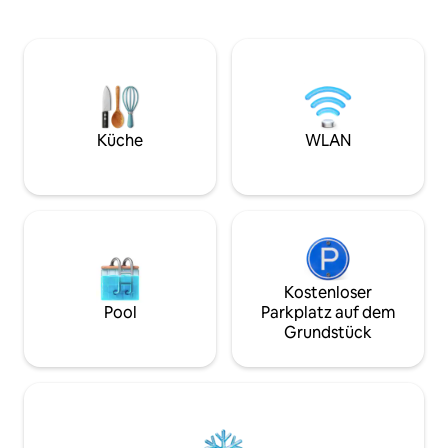
diesen fünfhundert Jahren, ein
Mondschein empfa
Ziegeldach und Holzsäulen, Das Haus ist
eine private Hanok
im traditionellen Hanok-Stil erbaut, Ich
ruhige Schönheit e
habe in Hotels etwas über Komfort
Hanok mit moder
gelernt. Morgendliches Licht durch das
verbindet. (Innen
Gitterfenster, der Inwangsan-Berg
Diese geräumige 
hinter dem Hof. · Du nutzt das gesamte
50 Pyeong (165 Q
Küche
WLAN
Privathaus. Du wirst auf keinen Fall
umfasst ein Haup
gestört werden. · 3 Schlafzimmer · 2
Nebengebäude, e
Badezimmer · Maximal 6 Personen · Hof ·
angelegten Innenh
Kostenloser Parkplatz · Eigenständiger
Whirlpool und ist 
Check-in · Babybett · Hochstuhl
romantischen Kur
vorhanden 🏅 Nachweislich ruhig · Seouls
geliebten Mensch
ausgezeichneter Aufenthalt für 2
Familienurlaub od
aufeinanderfolgende Jahre · 1. Platz in
Jubiläum mit enge
Kostenloser
Seoul bei den Korean B&B Awards ·
weiterer großer Vor
Pool
Parkplatz auf dem
Hauptpreis · 5-Sterne-Bewertung · Top
hervorragende Err
Grundstück
1 % der Gäste-Favoriten Die häufigsten
die Unterkunft im
Wörter, die in den Bewertungen
befindet. Die Unter
hinterlassen werden, sind jedoch Es ging
Nähe des Bukchon
nicht um Zahlen oder Inserate; es ging
Gyeongbokgung-Pa
um „Gastfreundschaft“. Der
Samcheong-dong 
Gyeongbokgung-Palast, Seochon und
sodass du das kult