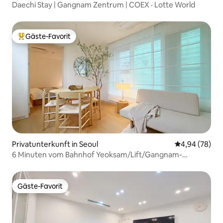
Daechi Stay | Gangnam Zentrum | COEX · Lotte World
Gäste-Favorit
Beliebter Gäste-Favorit.
Privatunterkunft in Seoul
Durchschnittl
4,94 (78)
6 Minuten vom Bahnhof Yeoksam/Lift/Gangnam-
Bahnhof/Coex/Krankenhaus/Sportplatz/GS Art
Center/Charmantes Hotel
Gäste-Favorit
Gäste-Favorit