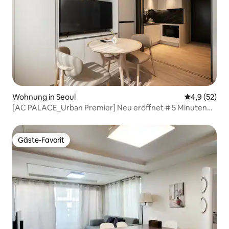
Wohnung in Seoul
Durchschnit
4,9 (52)
[AC PALACE_Urban Premier] Neu eröffnet # 5 Minuten
zu Fuß von der Yeoksam Station # Neubau # Zentrum von
Gangnam
Gäste-Favorit
Gäste-Favorit