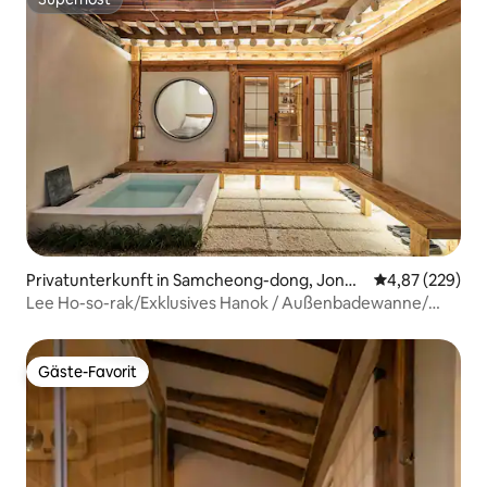
Superhost
Maximal 5 Personen /
Privatunterkunft in Samcheong-dong, Jongn
Durchschnittli
4,87 (229)
o-gu
Lee Ho-so-rak/Exklusives Hanok / Außenbadewanne/
Küche
Gäste-Favorit
Gäste-Favorit