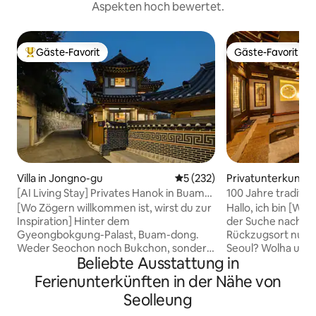
Aspekten hoch bewertet.
Gäste-Favorit
Gäste-Favorit
Beliebter Gäste-Favorit.
Gäste-Favorit
Villa in Jongno-gu
Durchschnittliche Bewertung
5 (232)
Privatunterkunft i
[AI Living Stay] Privates Hanok in Buam-
100 Jahre traditio
dong, Jongno | Willkommen im Mystix
#Dongdaemun #
[Wo Zögern willkommen ist, wirst du zur
Hallo, ich bin [Wol
House, einem Hanok-Aufenthalt mit
#Jongno #Gyeong
Inspiration] Hinter dem
der Suche nach e
Charakter
Innen-WCs #Koste
Gyeongbokgung-Palast, Buam-dong.
Rückzugsort nur f
wolha.jeong
Weder Seochon noch Bukchon, sondern
Seoul? Wolha und Jeong sind private
Beliebte Ausstattung in
das ruhigste Viertel in Seoul. Am Ende
Hanok-Unterkünft
dieser Gasse befand sich ein privates
Tag. Es handelt s
Ferienunterkünften in der Nähe von
Hanok-Haus. Der Ort, an dem
Unterkunft mit ru
Seolleung
Anpyeongdaegun, der Prinz von
sich mitten in Jon
Joseon, übernachtete. Zusätzlich zu
Wolha Jeong-eun,