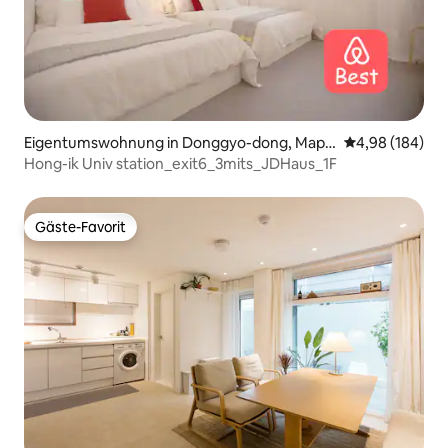
Eigentumswohnung in Donggyo-dong, Mapo
Durchschnittli
4,98 (184)
-gu
Hong-ik Univ station_exit6_3mits_JDHaus_1F
Gäste-Favorit
Gäste-Favorit