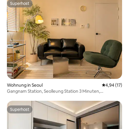
renoviert
Superhost
Superhost
Wohnung in Seoul
Durchschnitt
4,94 (17)
Gangnam Station, Seolleung Station 3 Minuten,
Langzeitaufenthalt, 6-köpfige Familie, Plastische
Chirurgie, Severance Hospital, COEX, BTS, Jamsil,
Seongsu, #MrMansion
Superhost
Superhost