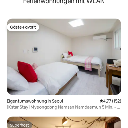
Ferienwohnungen mit WLAN
Gäste-Favorit
Gäste-Favorit
Eigentumswohnung in Seoul
Durchschnittl
4,77 (152)
[Kstar Stay] Myeongdong Namsan Namdaemun 5 Min. - R.
204
Superhost
Superhost