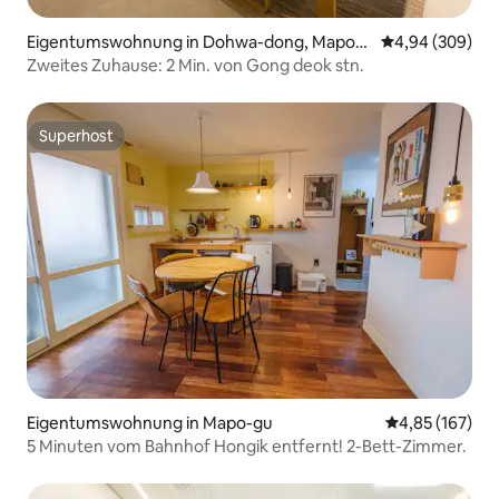
Eigentumswohnung in Dohwa-dong, Mapo-g
Durchschnittli
4,94 (309)
u
Zweites Zuhause: 2 Min. von Gong deok stn.
Superhost
Superhost
Eigentumswohnung in Mapo-gu
Durchschnittl
4,85 (167)
5 Minuten vom Bahnhof Hongik entfernt! 2-Bett-Zimmer.