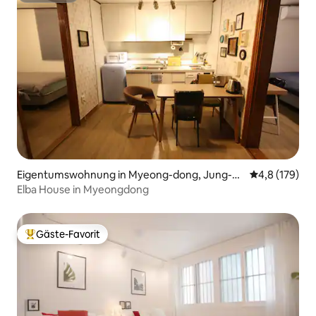
Eigentumswohnung in Myeong-dong, Jung-g
Durchschnitt
4,8 (179)
u
Elba House in Myeongdong
Gäste-Favorit
Beliebter Gäste-Favorit.