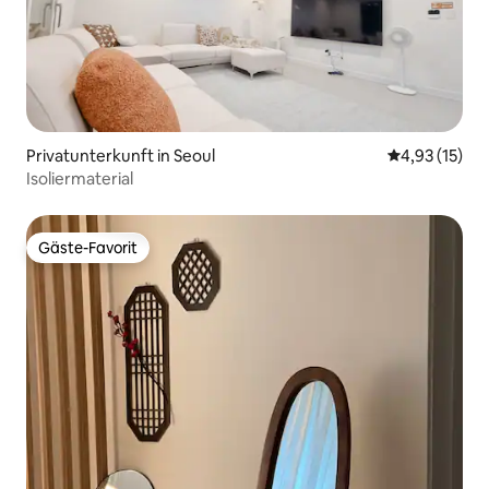
Privatunterkunft in Seoul
Durchschnitt
4,93 (15)
Isoliermaterial
Gäste-Favorit
Gäste-Favorit