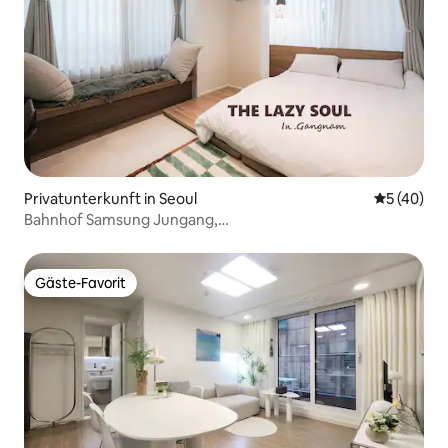
Privatunterkunft in Seoul
Durchschni
5 (40)
Bahnhof Samsung Jungang,
3 Gehminuten#Hotelatmosphäre#3. Stock,
Aufzug#COEX#Bahnhof
Gangnam#Lotte World Tower#Bahnhof
Gäste-Favorit
Gäste-Favorit
Apgujeong/Rodeo#Herz von Seoul