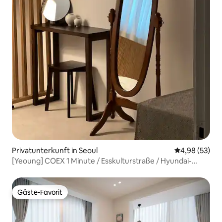
Privatunterkunft in Seoul
Durchschnittl
4,98 (53)
[Yeoung] COEX 1 Minute / Esskulturstraße / Hyundai-
Kaufhaus / Bong Eun-Station / Samsung Jungang Station,
Chichicho-Station
Gäste-Favorit
Gäste-Favorit