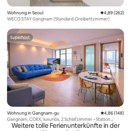
Wohnung in Seoul
Durchschnittli
4,89 (262)
WECO STAY Gangnam (Standard-Dreibettzimmer)
Superhost
Superhost
Wohnung in Gangnam-gu
Durchschnittli
4,86 (148)
Gangnam, COEX, luxuriös, 2 Schlafzimmer • Station
Weitere tolle Ferienunterkünfte in der
Bongeunsa 1 Min.