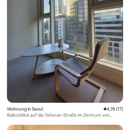
Wohnung in Seoul
Durchschnitt
4,76 (17)
Balkonblick auf die Teheran-Straße im Zentrum von
Gangnam, Seoul/Private Wohnung/2 Personen
Standard/7 Minuten zu Fuß zum Stadtflughafen/kürzlich