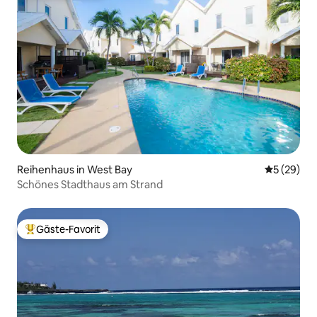
Reihenhaus in West Bay
Durchschni
5 (29)
Schönes Stadthaus am Strand
Gäste-Favorit
Beliebter Gäste-Favorit.