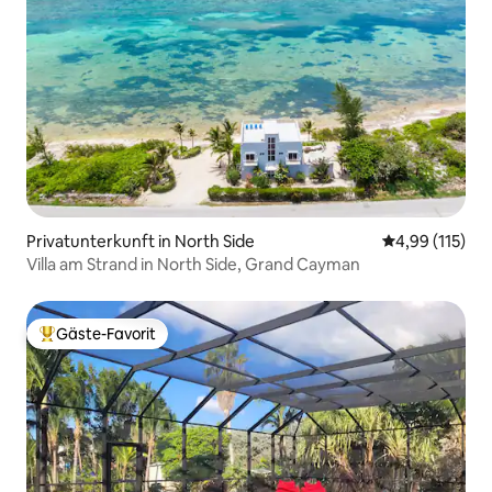
Privatunterkunft in North Side
Durchschnittl
4,99 (115)
Villa am Strand in North Side, Grand Cayman
Gäste-Favorit
Beliebter Gäste-Favorit.