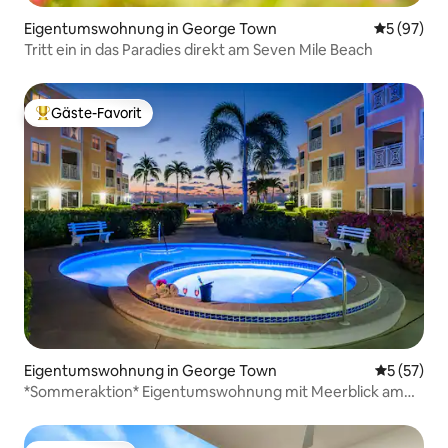
Eigentumswohnung in George Town
Durchschni
5 (97)
Tritt ein in das Paradies direkt am Seven Mile Beach
Gäste-Favorit
Beliebter Gäste-Favorit.
Eigentumswohnung in George Town
Durchschn
5 (57)
*Sommeraktion* Eigentumswohnung mit Meerblick am
Seven Mile Beach