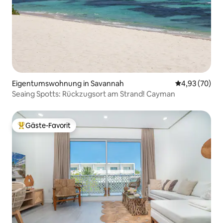
Eigentumswohnung in Savannah
Durchschnittl
4,93 (70)
Seaing Spotts: Rückzugsort am Strand! Cayman
Gäste-Favorit
Beliebter Gäste-Favorit.