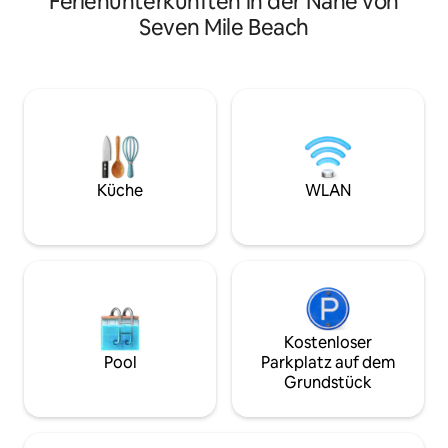
Ferienunterkünften in der Nähe von
du jeden Tag im kr
spaziere den gesamten Seven Mile
Seven Mile Beach
Meer schwimmen k
Beach direkt vor deiner Haustür entlang.
verfügt über eine
Erlebe in diesem einzigartigen, voll
den Sonnenunterg
ausgestatteten, gemütlichen
Morgenkaffee gen
Ferienhaus mit einer echten
Wohnung befindet 
Strandatmosphäre und einem ruhigen,
Lage, nur wenige
privaten Terrassengarten besondere
Supermarkt, von R
Momente. Wir hoffen, dass du Beach
und der Apotheke 
Love at Calypso genauso lieben wirst wie
Kaffeemaschine, L
wir. :)
Küche
WLAN
und Maske sowie 
Kostenloser
Pool
Parkplatz auf dem
Grundstück