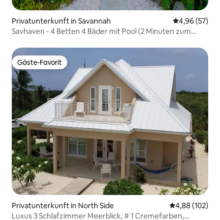
Privatunterkunft in Savannah
Durchschnittl
4,96 (57)
Savhaven - 4 Betten 4 Bäder mit Pool (2 Minuten zum
Strand)
Gäste-Favorit
Gäste-Favorit
Privatunterkunft in North Side
Durchschnittli
4,88 (102)
Luxus 3 Schlafzimmer Meerblick, # 1 Cremefarben,