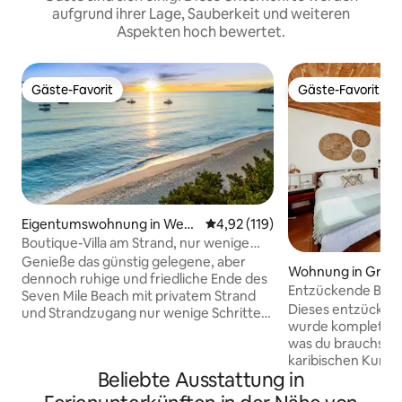
aufgrund ihrer Lage, Sauberkeit und weiteren
Aspekten hoch bewertet.
Gäste-Favorit
Gäste-Favorit
Gäste-Favorit
Gäste-Favorit
Eigentumswohnung in West
Durchschnittliche Bewertung: 4
4,92 (119)
Bay
Boutique-Villa am Strand, nur wenige
Schritte vom Seven Mile Beach entfernt
Genieße das günstig gelegene, aber
Wohnung in Gran
dennoch ruhige und friedliche Ende des
Entzückende Boho 
Seven Mile Beach mit privatem Strand
Dieses entzücken
und Strandzugang nur wenige Schritte
wurde komplett ren
entfernt. Genieße kurze
was du brauchst,
Sonnenuntergänge und
karibischen Kurzu
Strandspaziergänge zu einigen der
Beliebte Ausstattung in
Calypso Cove lieg
besten Schnorchel-, Tauch- und
dem berühmten Se
Restaurantangebote der Insel oder