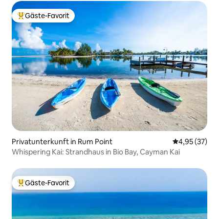
Gäste-Favorit
Beliebter Gäste-Favorit.
Privatunterkunft in Rum Point
Durchschnitt
4,95 (37)
Whispering Kai: Strandhaus in Bio Bay, Cayman Kai
Gäste-Favorit
Beliebter Gäste-Favorit.