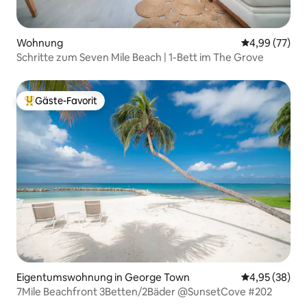
Wohnung
Durchschnittl
4,99 (77)
Schritte zum Seven Mile Beach | 1-Bett im The Grove
Gäste-Favorit
Beliebter Gäste-Favorit.
Eigentumswohnung in George Town
Durchschnittl
4,95 (38)
7Mile Beachfront 3Betten/2Bäder @SunsetCove #202