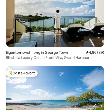
Eigentumswohnung in George Town
Durchschnittl
4,96 (89)
Blissful a Luxury Ocean Front Villa, Grand Harbour
(Luxuriöse Villa am Meer)
Gäste-Favorit
Beliebter Gäste-Favorit.