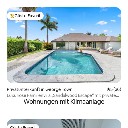
atemberaubende Aussicht
Gäste-Favorit
Beliebter Gäste-Favorit.
Privatunterkunft in George Town
Durchschni
5 (36)
Luxuriöse Familienvilla „Sandalwood Escape“ mit privatem
Wohnungen mit Klimaanlage
Pool
Gäste-Favorit