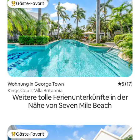
Gäste-Favorit
Beliebter Gäste-Favorit.
Wohnung in George Town
Durchschn
5 (17)
Kings Court Villa Britannia
Weitere tolle Ferienunterkünfte in der
Nähe von Seven Mile Beach
Gäste-Favorit
Beliebter Gäste-Favorit.