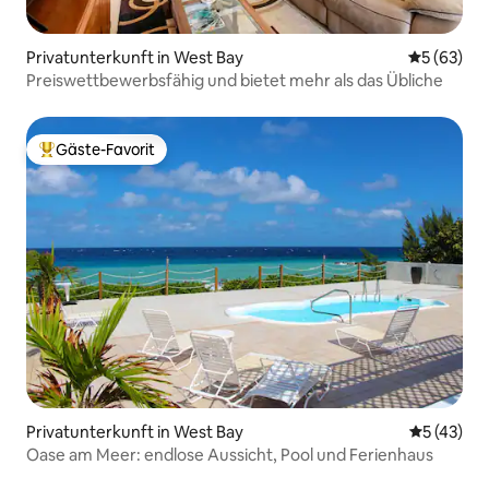
Privatunterkunft in West Bay
Durchschni
5 (63)
Preiswettbewerbsfähig und bietet mehr als das Übliche
Gäste-Favorit
Beliebter Gäste-Favorit.
Privatunterkunft in West Bay
Durchschn
5 (43)
Oase am Meer: endlose Aussicht, Pool und Ferienhaus