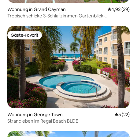
Wohnung in Grand Cayman
Durchschnittl
4,92 (39)
Tropisch schicke 3-Schlafzimmer-Gartenblick-
Eigentumswohnung mit Pool und Strand
Gäste-Favorit
Gäste-Favorit
Wohnung in George Town
Durchschn
5 (22)
Strandleben im Regal Beach BLDE