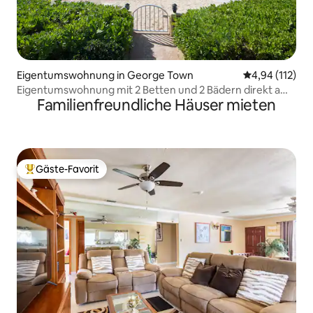
Eigentumswohnung in George Town
Durchschnittl
4,94 (112)
Eigentumswohnung mit 2 Betten und 2 Bädern direkt am
Familienfreundliche Häuser mieten
Meer, Seven Mile Beach
Gäste-Favorit
Beliebter Gäste-Favorit.