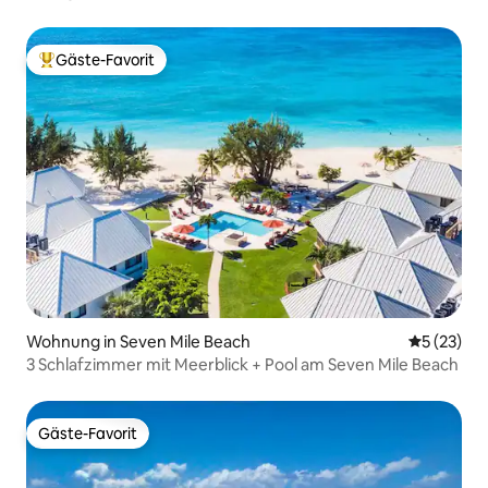
Gäste-Favorit
Beliebter Gäste-Favorit.
Wohnung in Seven Mile Beach
Durchschn
5 (23)
3 Schlafzimmer mit Meerblick + Pool am Seven Mile Beach
Gäste-Favorit
Gäste-Favorit