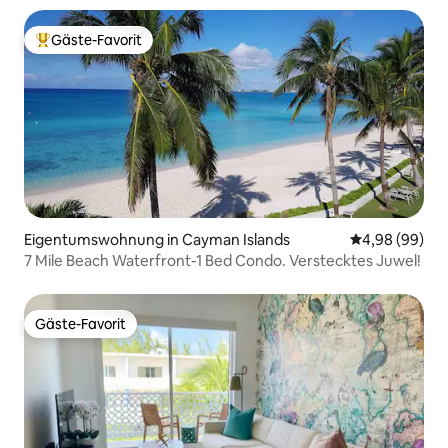
Gäste-Favorit
Beliebter Gäste-Favorit.
Eigentumswohnung in Cayman Islands
Durchschnittl
4,98 (99)
7 Mile Beach Waterfront-1 Bed Condo. Verstecktes Juwel!
Gäste-Favorit
Gäste-Favorit