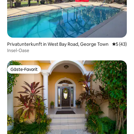
Privatunterkunft in West Bay Road, George Town
Durchschn
5 (43)
Insel-Oase
Gäste-Favorit
Gäste-Favorit