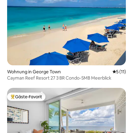
Wohnung in George Town
Durchschn
5 (11)
Cayman Reef Resort 27 3 BR Condo-SMB Meerblick
Gäste-Favorit
Beliebter Gäste-Favorit.