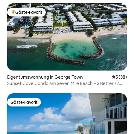
Gäste-Favorit
Beliebter Gäste-Favorit.
Eigentumswohnung in George Town
Durchschni
5 (38)
Sunset Cove Condo am Seven Mile Beach – 2 Betten/2
Bäder
Gäste-Favorit
Gäste-Favorit