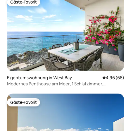
Gäste-Favorit
Gäste-Favorit
Eigentumswohnung in West Bay
Durchschnittl
4,96 (68)
Modernes Penthouse am Meer, 1 Schlafzimmer,
Eigentumswohnung mit Pool
Gäste-Favorit
Gäste-Favorit