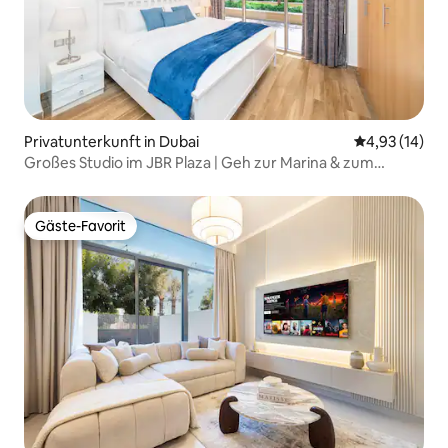
Privatunterkunft in Dubai
Durchschnitt
4,93 (14)
Großes Studio im JBR Plaza | Geh zur Marina & zum
Strand!
Gäste-Favorit
Gäste-Favorit