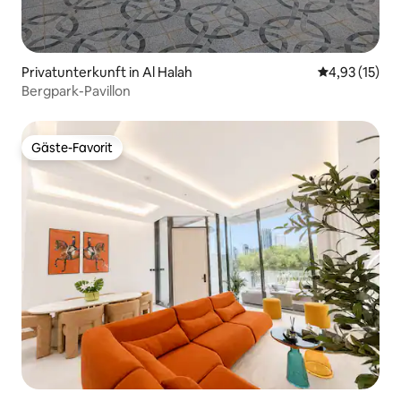
Privatunterkunft in Al Halah
Durchschnitt
4,93 (15)
Bergpark-Pavillon
Gäste-Favorit
Gäste-Favorit