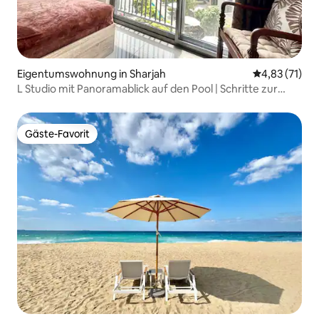
Eigentumswohnung in Sharjah
Durchschnitt
4,83 (71)
L Studio mit Panoramablick auf den Pool | Schritte zur
AlZahiya Mall
Gäste-Favorit
Gäste-Favorit