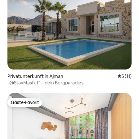
Privatunterkunft in Ajman
Durchschn
5 (11)
„@StayMasfut“ – dein Bergparadies
Gäste-Favorit
Gäste-Favorit