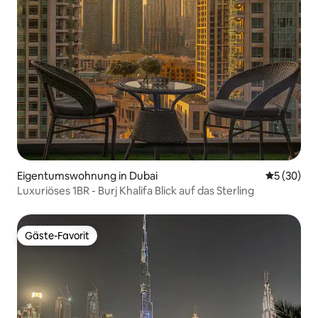
Eigentumswohnung in Dubai
Durchschni
5 (30)
Luxuriöses 1BR - Burj Khalifa Blick auf das Sterling
Gäste-Favorit
Gäste-Favorit