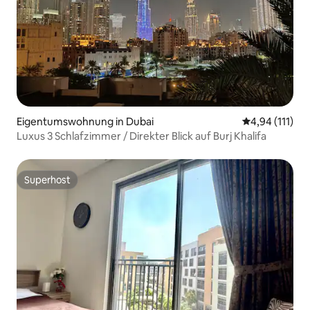
Eigentumswohnung in Dubai
Durchschnittl
4,94 (111)
Luxus 3 Schlafzimmer / Direkter Blick auf Burj Khalifa
Superhost
Superhost