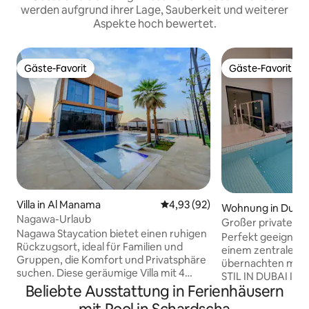
werden aufgrund ihrer Lage, Sauberkeit und weiterer
Aspekte hoch bewertet.
Gäste-Favorit
Gäste-Favorit
Gäste-Favorit
Gäste-Favorit
Villa in Al Manama
Durchschnittliche Bewertung: 
4,93 (92)
Wohnung in Dubai
Nagawa-Urlaub
Großer privater Po
Nagawa Staycation bietet einen ruhigen
Personen, Blick a
Perfekt geeignet 
Rückzugsort, ideal für Familien und
Sonnenuntergan
einem zentralen T
Gruppen, die Komfort und Privatsphäre
übernachten möchten. BADEN
suchen. Diese geräumige Villa mit 4
STIL IN DUBAI IN
Schlafzimmern verfügt über einen
Beliebte Ausstattung in Ferienhäusern
PRIVATEN POOL, 
privaten Pool, einen Whirlpool und einen
SONNENUNTERGA