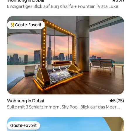
Wohnung in Dubai
Durchsch
5 (4)
Einzigartiger Blick auf Burj Khalifa + Fountain |Vista Luxe
Gäste-Favorit
Beliebter Gäste-Favorit.
Wohnung in Dubai
Durchschn
5 (25)
Suite mit 3 Schlafzimmern, Sky Pool, Blick auf das Meer
und die Innenstadt, Langzeitaufenthalt
Gäste-Favorit
Gäste-Favorit