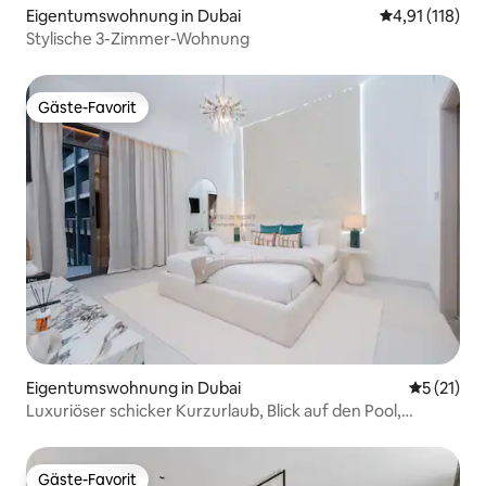
Eigentumswohnung in Dubai
Durchschnittl
4,91 (118)
Stylische 3-Zimmer-Wohnung
Gäste-Favorit
Gäste-Favorit
Eigentumswohnung in Dubai
Durchschn
5 (21)
Luxuriöser schicker Kurzurlaub, Blick auf den Pool,
Hamam Sauna PS5
Gäste-Favorit