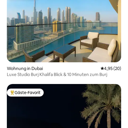
Wohnung in Dubai
Durchschnittl
4,95 (20)
Luxe Studio Burj Khalifa Blick & 10 Minuten zum Burj
Gäste-Favorit
Beliebter Gäste-Favorit.