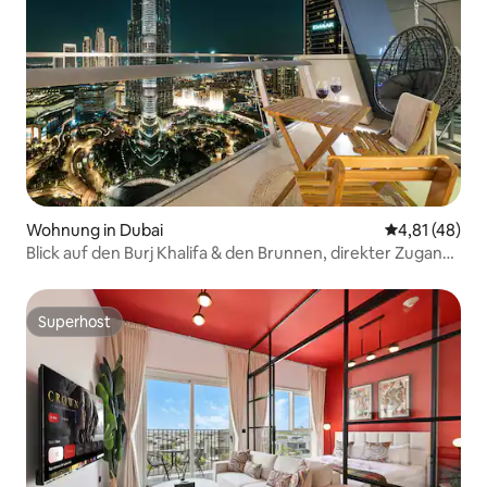
Wohnung in Dubai
Durchschnitt
4,81 (48)
Blick auf den Burj Khalifa & den Brunnen, direkter Zugang
zur Mall
Superhost
Superhost