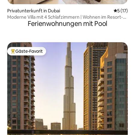
Privatunterkunft in Dubai
Durchschn
5 (17)
Moderne Villa mit 4 Schlafzimmern | Wohnen im Resort-
Ferienwohnungen mit Pool
Stil
Gäste-Favorit
Beliebter Gäste-Favorit.