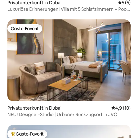
Privatunterkunft in Dubai
Durchsch
5 (5)
Luxuriöse Erinnerungen! Villa mit 5 Schlafzimmern + Pool
+ Whirlpool + Aufzug + Fitnessraum
Gäste-Favorit
Gäste-Favorit
Privatunterkunft in Dubai
Durchschnit
4,9 (10)
NEU! Designer-Studio | Urbaner Rückzugsort in JVC
Gäste-Favorit
Beliebter Gäste-Favorit.