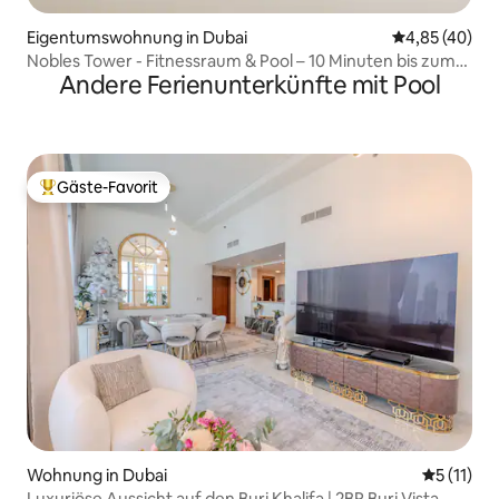
Eigentumswohnung in Dubai
Durchschnittl
4,85 (40)
Nobles Tower - Fitnessraum & Pool – 10 Minuten bis zum
Andere Ferienunterkünfte mit Pool
Burj Khalifa
Gäste-Favorit
Beliebter Gäste-Favorit.
Wohnung in Dubai
Durchschn
5 (11)
Luxuriöse Aussicht auf den Burj Khalifa | 2BR Burj Vista