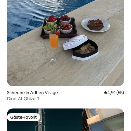
Scheune in Adhen Village
Durchschnitt
4,91 (55)
Dirat Al-Ghizal 1
Gäste-Favorit
Gäste-Favorit