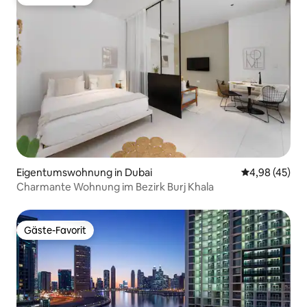
Gäste-Favorit
Eigentumswohnung in Dubai
Durchschnittl
4,98 (45)
Charmante Wohnung im Bezirk Burj Khala
Gäste-Favorit
Gäste-Favorit