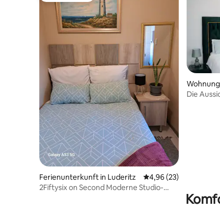
Wohnung 
Die Aussi
Ferienunterkunft in Luderitz
Durchschnittliche Bew
4,96 (23)
2Fiftysix on Second Moderne Studio-
Komfo
Wohnung für Paare