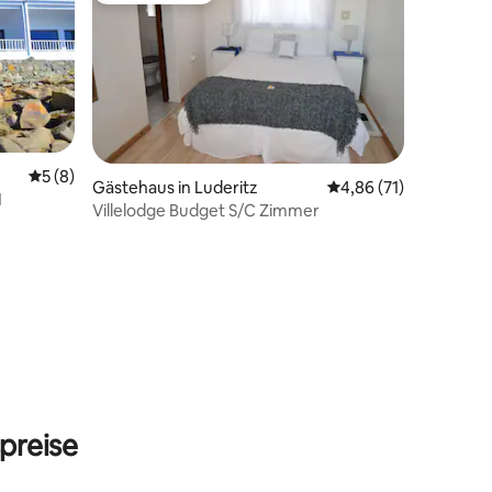
Durchschnittliche Bewertung: 5 von 5, 8 Bewertungen
5 (8)
 7 Bewertungen
Gästehaus in Luderitz
Durchschnittliche Be
4,86 (71)
1
Villelodge Budget S/C Zimmer
preise