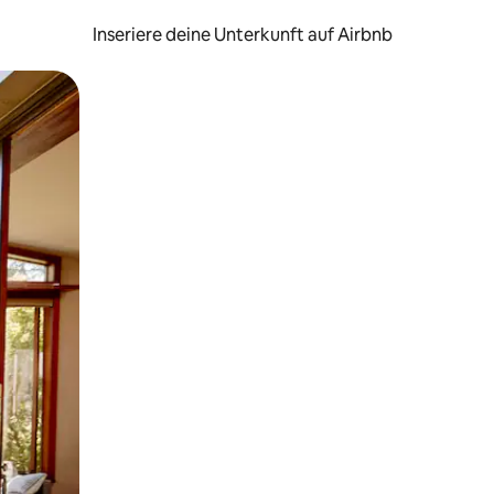
Inseriere deine Unterkunft auf Airbnb
h Berühren oder Wischgesten.