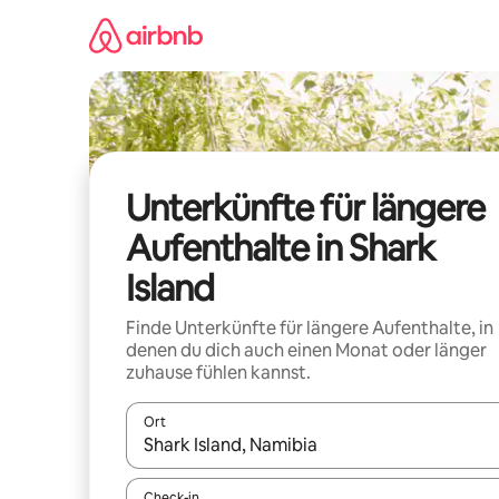
Zu
Inhalten
springen
Unterkünfte für längere
Aufenthalte in Shark
Island
Finde Unterkünfte für längere Aufenthalte, in
denen du dich auch einen Monat oder länger
zuhause fühlen kannst.
Ort
Wenn Ergebnisse verfügbar sind, navigiere mit d
Check-in