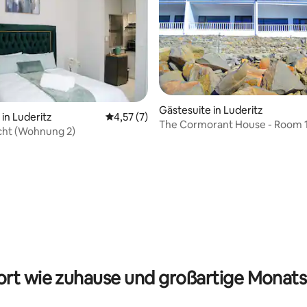
Gästesuite in Luderitz
in Luderitz
Durchschnittliche Bewertung: 4,57 von 5,
4,57 (7)
The Cormorant House - Room 
cht (Wohnung 2)
ertung: 4,96 von 5, 23 Bewertungen
rt wie zuhause und großartige Monats