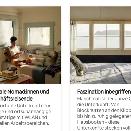
tale Nomad:innen und
Faszination inbegriffen
häftsreisende
Manchmal ist der ganze 
die Unterkunft. Von
rtable Unterkünfte für
Blockhütten an den Klip
ble und ortsunabhängige
bis hin zu ruhig gelegene
fstätige mit WLAN und
Hausbooten – diese
ellen Arbeitsbereichen.
Unterkünfte stecken voll