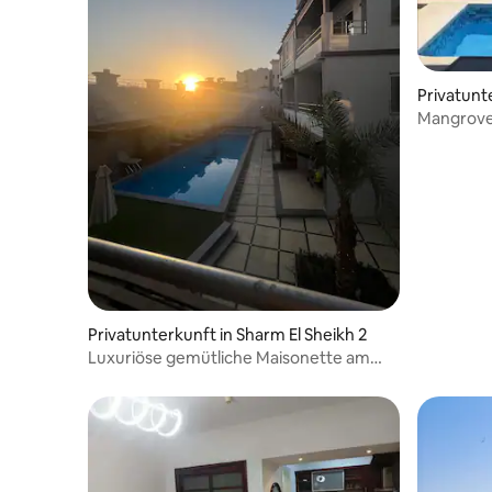
Privatunt
eikh
Mangrov
Privatunterkunft in Sharm El Sheikh 2
Luxuriöse gemütliche Maisonette am
Strand mit privatem Pool