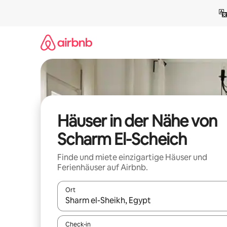
Zu
Inhalten
springen
Häuser in der Nähe von
Scharm El-Scheich
Finde und miete einzigartige Häuser und
Ferienhäuser auf Airbnb.
Ort
Wenn Ergebnisse verfügbar sind, navigiere mit d
Check-in