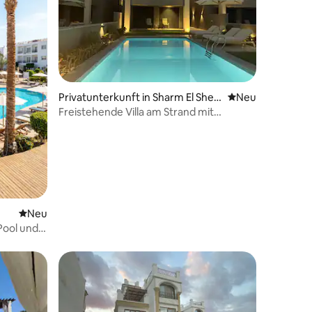
Privatunterkunft in Sharm El Sheik
Neue Unterkunft
Neu
h 2
Freistehende Villa am Strand mit
Meerblick in Sharm
Neue Unterkunft
Neu
Pool und