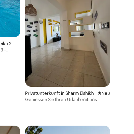
eikh 2
3 –
Privatunterkunft in Sharm Elshikh
Neue Unterkunft
Neu
Geniessen Sie Ihren Urlaub mit uns