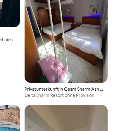
chaich
Privatunterkunft in Qesm Sharm Ash Sh
eikh
Delta Sharm Resort ohne Provision