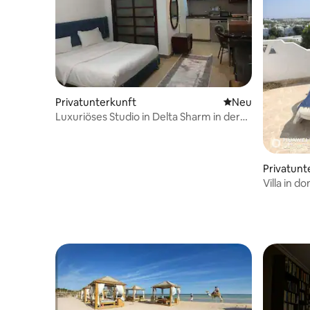
Privatunterkunft
Neue Unterkunft
Neu
Luxuriöses Studio in Delta Sharm in der
Nähe des Pools
Privatunt
kh
Villa in d