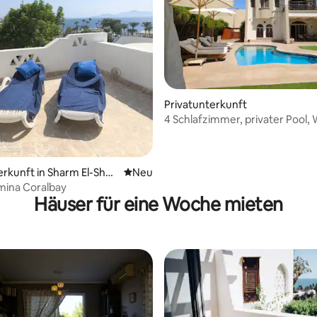
Privatunterkunft
4 Schlafzimmer, privater Pool,
Strand Sharm el Sheikh
erkunft in Sharm El-Shei
Neue Unterkunft
Neu
omina Coralbay
Häuser für eine Woche mieten