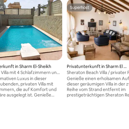
st
Superhost
st
Superhost
erkunft in Sharm El-Sheikh
Privatunterkunft in Sharm El Sh
eikh 1
 Villa mit 4 Schlafzimmern und
Sheraton Beach Villa / privater 
Pool
Sinaistays
imativen Luxus in dieser
Genieße einen erholsamen Aufe
benden, privaten Villa mit
dieser geräumigen Villa in der 
immern, die auf Komfort und
Reihe vom Strand entfernt im
äre ausgelegt ist. Genieße
prestigeträchtigen Sheraton Re
genen privaten Swimmingpool,
Sharm El Sheikh. Die Villa ist pe
lle Einrichtung und die
Familien und Gruppen und verf
n Wohnbereiche, die sich
einen privaten Pool, komfortab
wertung: 4,63 von 5, 8 Bewertungen
ür Familien oder eine Gruppe
Schlafzimmer, eine voll ausges
e Villa bietet eine ruhige
Küche, schnelles WLAN und gr
re mit hochwertiger
Wohnbereiche im Innen- und