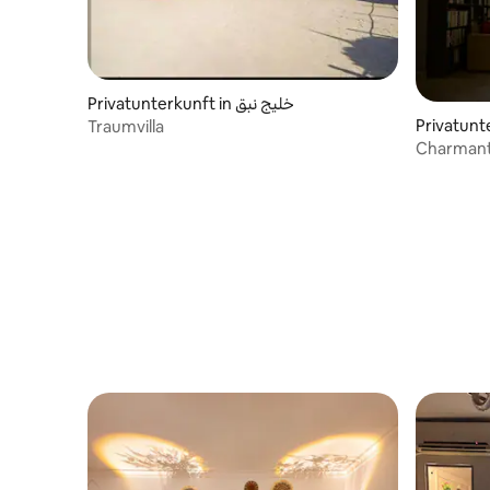
Privatunterkunft in خليج نبق
Privatunt
Traumvilla
eikh
Charmant
vermiete