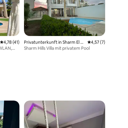
Durchschnittliche Bewertung: 4,78 von 5, 41 Bewertungen
4,78 (41)
Privatunterkunft in Sharm El Sh
Durchschnittliche B
4,57 (7)
eikh 2
 WLAN,
Sharm Hills Villa mit privatem Pool