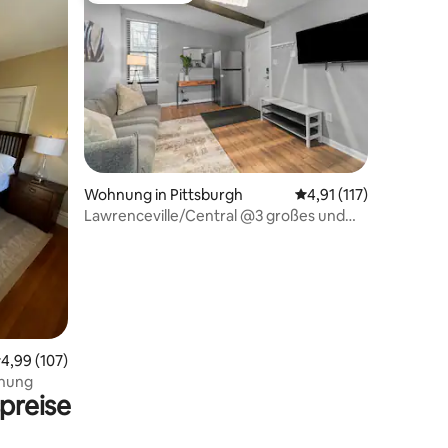
13 Bewertungen
Wohnung in Pittsburgh
Durchschnittliche Bew
4,91 (117)
Lawrenceville/Central @3 großes und
geräumiges 1-Zimmer-Apartment mit
Parkplatz
urchschnittliche Bewertung: 4,99 von 5, 107 Bewertungen
4,99 (107)
hnung
preise