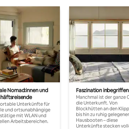
tale Nomad:innen und
Faszination inbegriffen
häftsreisende
Manchmal ist der ganze 
die Unterkunft. Von
rtable Unterkünfte für
Blockhütten an den Klip
ble und ortsunabhängige
bis hin zu ruhig gelegene
fstätige mit WLAN und
Hausbooten – diese
ellen Arbeitsbereichen.
Unterkünfte stecken voll