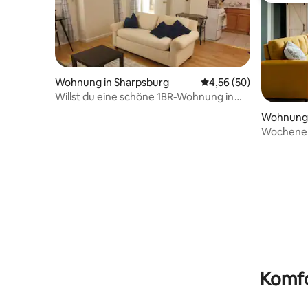
Wohnung in Sharpsburg
Durchschnittliche Bew
4,56 (50)
Willst du eine schöne 1BR-Wohnung in
großartiger Lage?!
Wohnung 
Wochenen
Pittsburg
Komfo