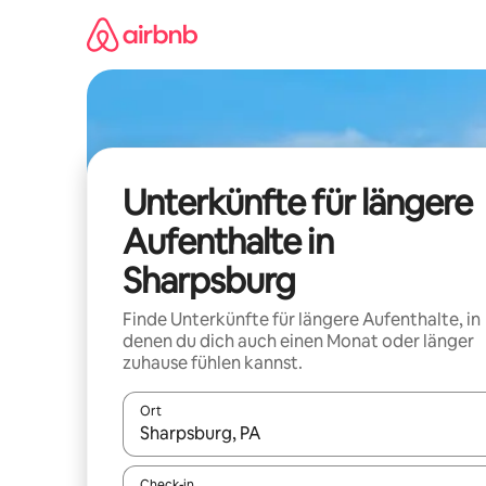
Zu
Inhalten
springen
Unterkünfte für längere
Aufenthalte in
Sharpsburg
Finde Unterkünfte für längere Aufenthalte, in
denen du dich auch einen Monat oder länger
zuhause fühlen kannst.
Ort
Wenn Ergebnisse verfügbar sind, navigiere mit d
Check-in