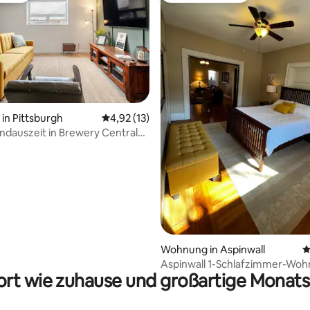
ertung: 4,56 von 5, 50 Bewertungen
in Pittsburgh
Durchschnittliche Bewertung: 4,92 von 5, 
4,92 (13)
dauszeit in Brewery Central
h
Wohnung in Aspinwall
D
Aspinwall 1-Schlafzimmer-Wo
rt wie zuhause und großartige Monats