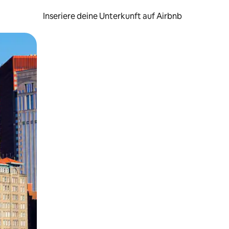
Inseriere deine Unterkunft auf Airbnb
h Berühren oder Wischgesten.