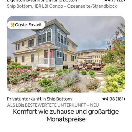
Ship Bottom, 1BR LBI Condo – Ozeanseite/Strandblock
Gäste-Favorit
Beliebter Gäste-Favorit.
Privatunterkunft in Ship Bottom
Durchschnittl
4,98 (181)
ALS LBIs BESTEWERTETE UNTERKUNFT – NEU
Komfort wie zuhause und großartige
Monatspreise