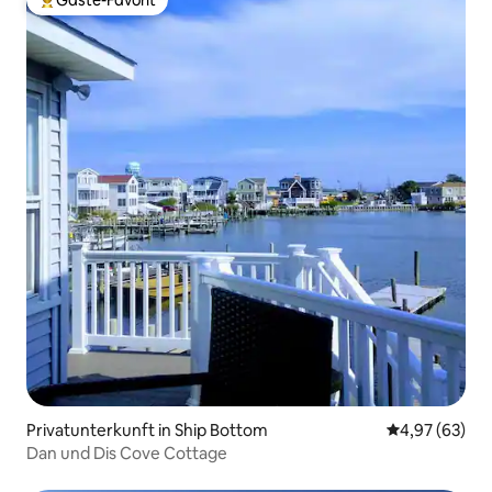
Gäste-Favorit
Beliebter Gäste-Favorit.
Privatunterkunft in Ship Bottom
Durchschnittl
4,97 (63)
Dan und Dis Cove Cottage