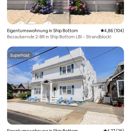
Eigentumswohnung in Ship Bottom
Durchschnittli
4,86 (104)
Bezaubernde 2-BR in Ship Bottom LBI – Strandblock!
Superhost
Superhost
Eigentumswohnung in Ship Bottom
Durchschnitt
4,77 (26)