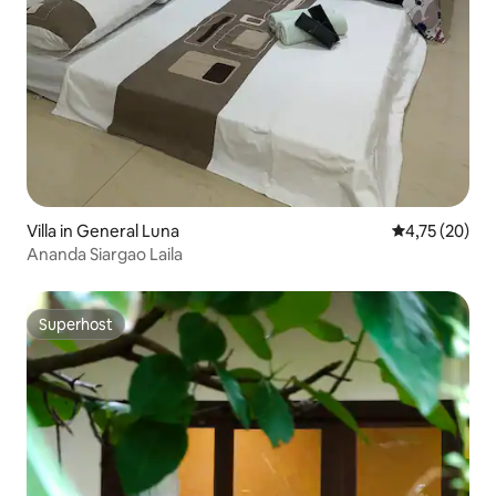
Villa in General Luna
Durchschnitt
4,75 (20)
Ananda Siargao Laila
Superhost
Superhost