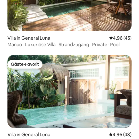
Villa in General Luna
Durchschnittl
4,96 (45)
Manao · Luxuriöse Villa · Strandzugang · Privater Pool
Gäste-Favorit
Gäste-Favorit
Villa in General Luna
Durchschnittl
4,96 (48)