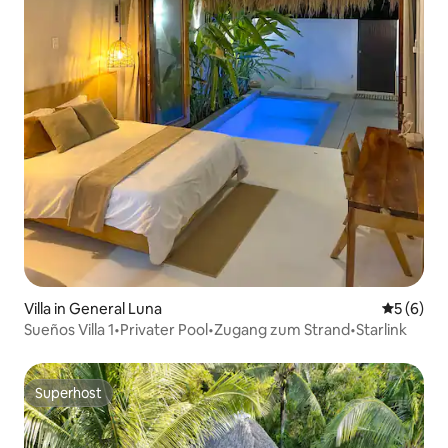
Villa in General Luna
Durchschn
5 (6)
Sueños Villa 1•Privater Pool•Zugang zum Strand•Starlink
Superhost
Superhost