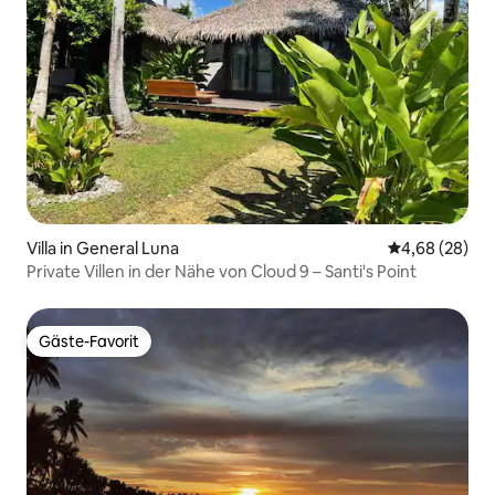
Villa in General Luna
Durchschnittl
4,68 (28)
Private Villen in der Nähe von Cloud 9 – Santi's Point
Gäste-Favorit
Gäste-Favorit