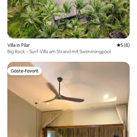
Villa in Pilar
Durchschn
5 (8)
Big Rock – Surf-Villa am Strand mit Swimmingpool
Gäste-Favorit
Gäste-Favorit