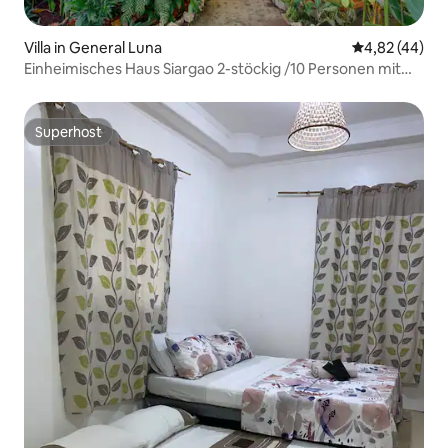
Villa in General Luna
Durchschnittl
4,82 (44)
Einheimisches Haus Siargao 2-stöckig /10 Personen mit
Generator
Superhost
Superhost