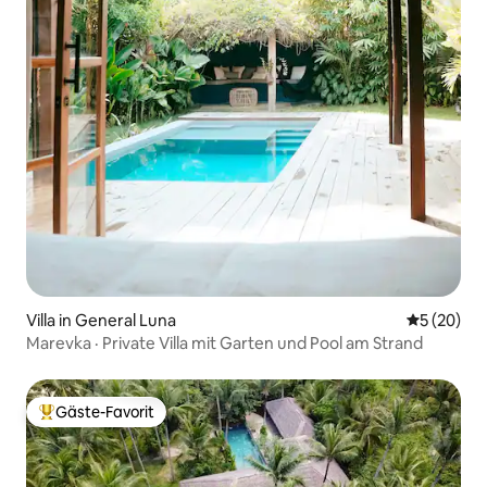
Villa in General Luna
Durchschni
5 (20)
Marevka · Private Villa mit Garten und Pool am Strand
Gäste-Favorit
Beliebter Gäste-Favorit.