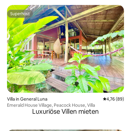
Freien in Catangnan
Superhost
Superhost
Villa in General Luna
Durchschnittl
4,76 (89)
Emerald House Village, Peacock House, Villa
Luxuriöse Villen mieten