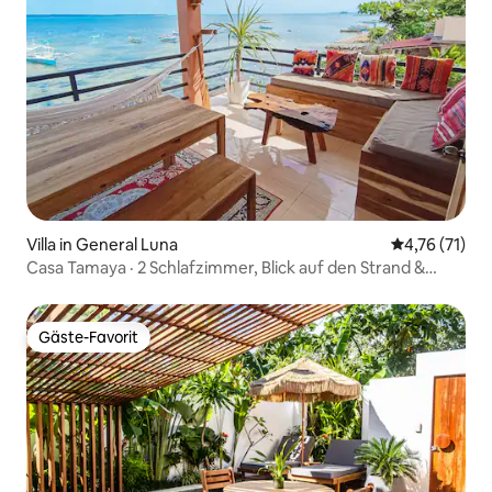
Villa in General Luna
Durchschnitt
4,76 (71)
Casa Tamaya · 2 Schlafzimmer, Blick auf den Strand &
Badewanne
Gäste-Favorit
Gäste-Favorit