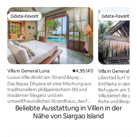
Gäste-Favorit
Gäste-Favorit
Gäste-Favorit
Gäste-Favorit
Villa in General Luna
Durchschnittliche Bewertung:
4,95 (41)
Villa in General Lu
Luxus-Villa direkt am Strand Bayay
Libertad Surf Villa
Dhyana +Concierge
Das Bayay Dhyana ist eine Mischung aus
Entfliehe in dein e
traditionellem philippinischem Stil und
Refugium am Stran
moderner Eleganz und ein
Villa bietet die pe
umweltfreundliches Strandhaus, das für
Ruhe und Bequemli
Beliebte Ausstattung in Villen in der
Genuss konzipiert wurde. Die Villa
Minuten von Clou
verfügt über ein Full-Service-Personal,
entfernt bist du i
Nähe von Siargao Island
einschließlich eines Concierges, der von
berühmten Surfsp
7:00 Uhr bis 19:00 Uhr zur Verfügung
Nachtleben, aber
steht (flexibel auf Anfrage). Wir
den Menschenmas
beherbergen bequem 10, aber bis zu 12
geräumigen, 2.00