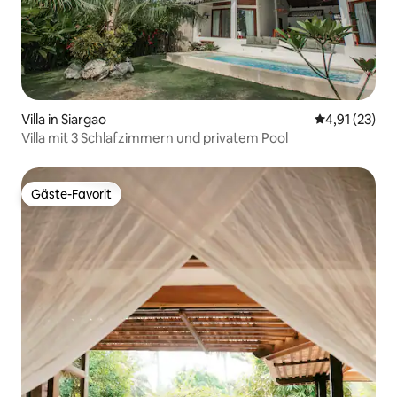
Villa in Siargao
Durchschnitt
4,91 (23)
Villa mit 3 Schlafzimmern und privatem Pool
Gäste-Favorit
Gäste-Favorit