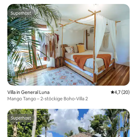
Superhost
Superhost
Villa in General Luna
Durchschnit
4,7 (20)
Mango Tango – 2-stöckige Boho-Villa 2
Superhost
Superhost