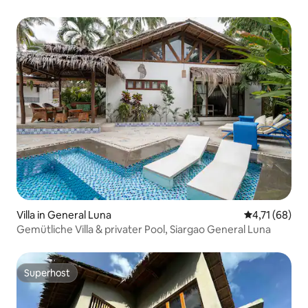
Villa in General Luna
Durchschnitt
4,71 (68)
Gemütliche Villa & privater Pool, Siargao General Luna
Superhost
Superhost