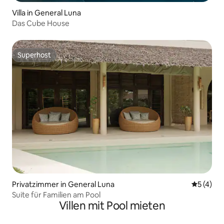
Villa in General Luna
Das Cube House
Superhost
Superhost
Privatzimmer in General Luna
Durchsch
5 (4)
Suite für Familien am Pool
Villen mit Pool mieten