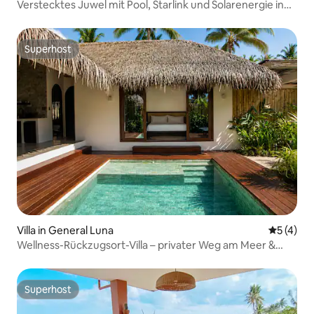
Verstecktes Juwel mit Pool, Starlink und Solarenergie in
Cloud 9
Superhost
Superhost
Villa in General Luna
Durchsch
5 (4)
Wellness-Rückzugsort-Villa – privater Weg am Meer &
Pool
Superhost
Superhost