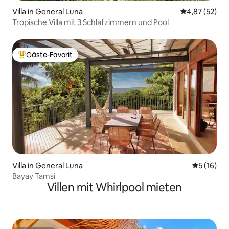
Villa in General Luna
Durchschnitt
4,87 (52)
Tropische Villa mit 3 Schlafzimmern und Pool
Gäste-Favorit
Beliebter Gäste-Favorit.
Villa in General Luna
Durchschn
5 (16)
Bayay Tamsi
Villen mit Whirlpool mieten