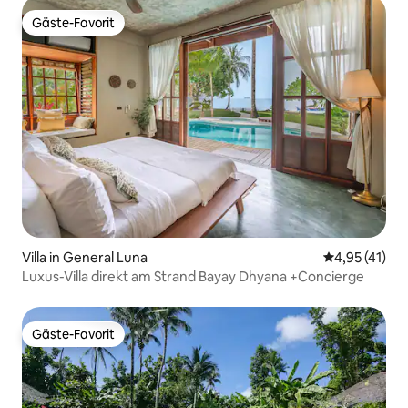
Gäste-Favorit
Gäste-Favorit
Villa in General Luna
Durchschnitt
4,95 (41)
Luxus-Villa direkt am Strand Bayay Dhyana +Concierge
Gäste-Favorit
Gäste-Favorit