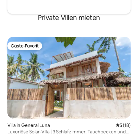
Private Villen mieten
Gäste-Favorit
Gäste-Favorit
Villa in General Luna
Durchschn
5 (18)
Luxuriöse Solar-Villa | 3 Schlafzimmer, Tauchbecken und
Dachterrasse