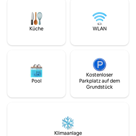
Personen zwischen 3 Schlafzimmern mit
Grundstück direkt
eigenem Bad, einer voll ausgestatteten
mit atemberauben
Küche und einem weitläufigen
ob du hierher ge
Gartenbereich, einschließlich eines
surfen, zu entspa
Pools, Volleyball-/Badmintonplatzes,
authentische Seit
Küche
WLAN
einer Feuerstelle und mehr. Zusätzliche
entdecken, unsere 
Einzelbetten sind auf Anfrage
perfekte Balance
verfügbar.
Ruhe.
Kostenloser
Pool
Parkplatz auf dem
Grundstück
Klimaanlage