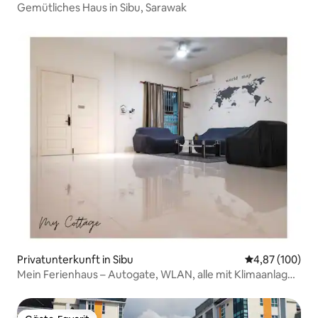
Gemütliches Haus in Sibu, Sarawak
Privatunterkunft in Sibu
Durchschnittli
4,87 (100)
Mein Ferienhaus – Autogate, WLAN, alle mit Klimaanlage,
Selbst-Check-in