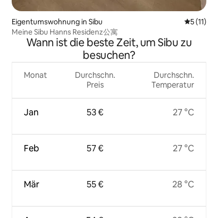
Eigentumswohnung in Sibu
Durchschn
5 (11)
Meine Sibu Hanns Residenz公寓
Wann ist die beste Zeit, um Sibu zu
besuchen?
Monat
Durchschn.
Durchschn.
Preis
Temperatur
Jan
53 €
27 °C
Feb
57 €
27 °C
Mär
55 €
28 °C