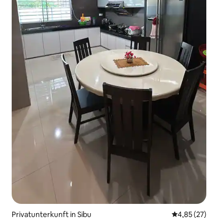
Privatunterkunft in Sibu
Durchschnitt
4,85 (27)