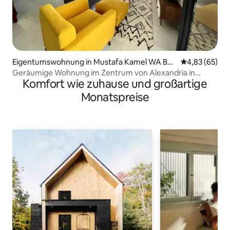
Eigentumswohnung in Mustafa Kamel WA Bol
Durchschnittl
4,83 (65)
kli
Geräumige Wohnung im Zentrum von Alexandria in
Komfort wie zuhause und großartige
Strandnähe!
Monatspreise