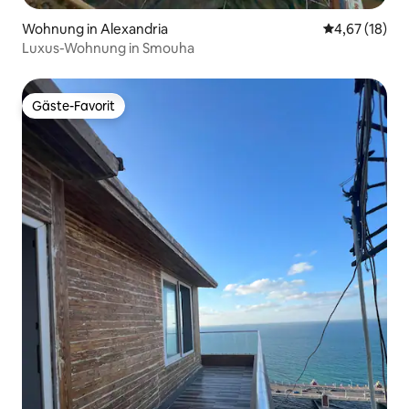
Wohnung in Alexandria
Durchschnitt
4,67 (18)
Luxus-Wohnung in Smouha
Gäste-Favorit
Gäste-Favorit