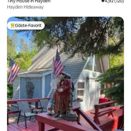
Tiny House in Hayden
Durchschnittl
4,92 (120)
Hayden Hideaway
Gäste-Favorit
Beliebter Gäste-Favorit.