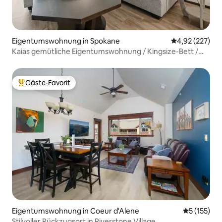
Eigentumswohnung in Spokane
Durchschnittli
4,92 (227)
Kaias gemütliche Eigentumswohnung / Kingsize-Bett /
SouthHill / überdachter Parkplatz
Gäste-Favorit
Beliebter Gäste-Favorit.
Eigentumswohnung in Coeur d'Alene
Durchschni
5 (155)
Stilvoller Rückzugsort in Riverstone Village