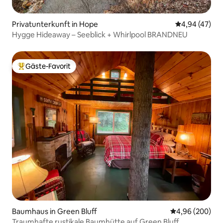
Privatunterkunft in Hope
Durchschnittl
4,94 (47)
Hygge Hideaway – Seeblick + Whirlpool BRANDNEU
Gäste-Favorit
Beliebter Gäste-Favorit.
Baumhaus in Green Bluff
Durchschnittli
4,96 (200)
Traumhafte rustikale Baumhütte auf Green Bluff