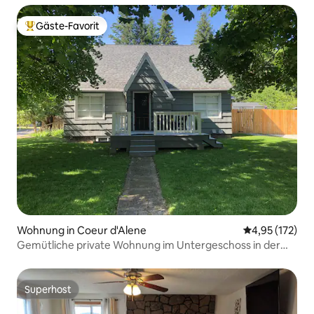
Gäste-Favorit
Beliebter Gäste-Favorit.
Wohnung in Coeur d'Alene
Durchschnittl
4,95 (172)
Gemütliche private Wohnung im Untergeschoss in der
Innenstadt
Superhost
Superhost