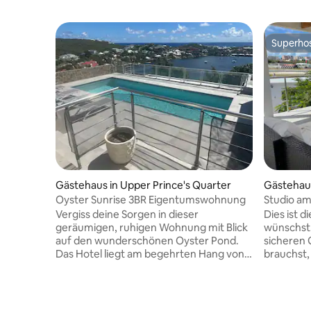
Superho
Superho
Gästehaus in Upper Prince's Quarter
Gästehaus
Oyster Sunrise 3BR Eigentumswohnung
Studio am
Vergiss deine Sorgen in dieser
Dies ist d
geräumigen, ruhigen Wohnung mit Blick
wünschst.
auf den wunderschönen Oyster Pond.
sicheren 
Das Hotel liegt am begehrten Hang von
brauchst,
Oyster Pond, und jeder Sonnenaufgang
genießen
bietet eine atemberaubende Aussicht.
Autoverm
Genieße einen hellen und komfortablen
Bars sind 
Wohnbereich, eine voll ausgestattete
sekündig