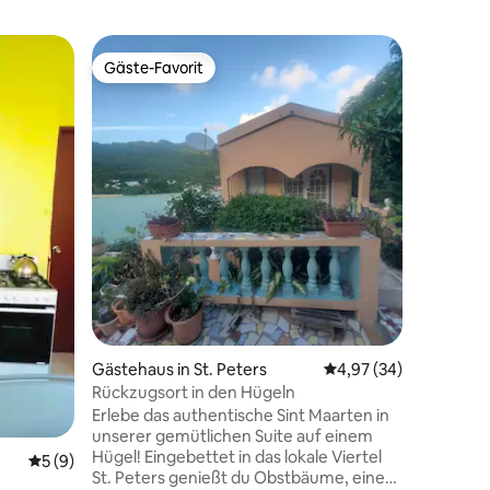
Gäste-Favorit
Gäste-Favorit
Gästehaus
Studio i
Kleines, 
friedlich
59 Bewertungen
Das Studi
den prei
ca. 25 m2
Gäste. Da
Gästehaus in St. Peters
Durchschnittliche Be
4,97 (34)
Küchenze
Rückzugsort in den Hügeln
Badezimmer 
Erlebe das authentische Sint Maarten in
liegt nu
unserer gemütlichen Suite auf einem
Belair u
Hügel! Eingebettet in das lokale Viertel
Durchschnittliche Bewertung: 5 von 5, 9 Bewertungen
5 (9)
Krankenha
St. Peters genießt du Obstbäume, eine
nur 5 Fahrm