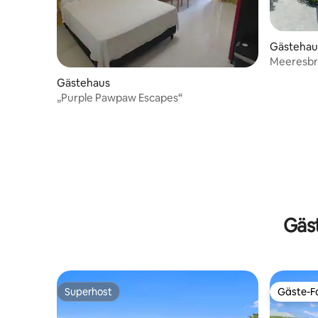
Gästehaus 
Meeresbris
Gästehaus
„Purple Pawpaw Escapes“
Gäs
Superhost
Gäste-Fa
Superhost
Gäste-Fa