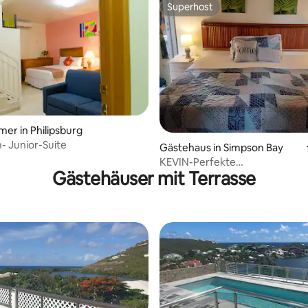
Superhost
Superhost
mer in Philipsburg
rtung: 4,86 von 5, 246 Bewertungen
nn- Junior-Suite
Gästehaus in Simpson Bay
KEVIN-Perfekte
Gästehäuser mit Terrasse
Lage/Strand/Nachtleben-1-Bet