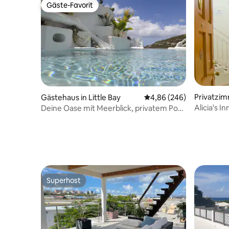
Gäste-Favorit
Gäste-Favorit
Privatzim
Gästehaus in Little Bay
Durchschnittliche Bewe
4,86 (246)
Alicia's I
Deine Oase mit Meerblick, privatem Pool
und Wanderweg
Superhost
Superhost