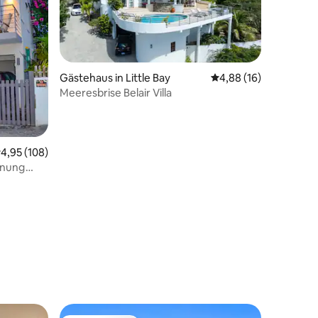
Gästehaus in Little Bay
Durchschnittliche Be
4,88 (16)
Meeresbrise Belair Villa
urchschnittliche Bewertung: 4,95 von 5, 108 Bewertungen
4,95 (108)
hnung