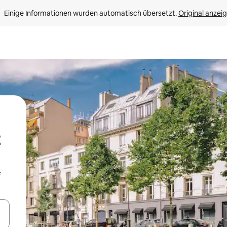
Einige Informationen wurden automatisch übersetzt. 
Original anzei
t
f
en Pfeiltasten nach oben und unten oder erkunde die Ergebnisse durc