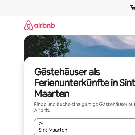
Zu
Inhalten
springen
Gästehäuser als
Ferienunterkünfte in Sin
Maarten
Finde und buche einzigartige Gästehäuser au
Airbnb.
Ort
Wenn Ergebnisse verfügbar sind, navigiere mit d