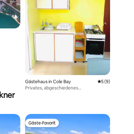
16 Bewertungen
Gästehaus in Cole Bay
Durchschnittlich
5 (9)
Privates, abgeschiedenes
kner
Zimmer/privates Badezimmer
Gäste-Favorit
Gäste-Favorit