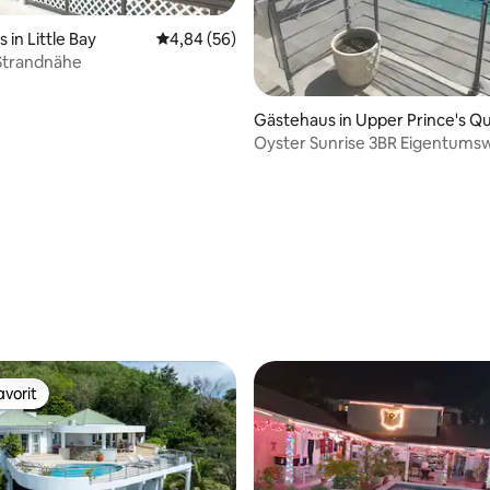
in Little Bay
Durchschnittliche Bewertung: 4,84 von 5, 
4,84 (56)
 Strandnähe
rtung: 4,84 von 5, 159 Bewertungen
Gästehaus in Upper Prince's Q
Oyster Sunrise 3BR Eigentum
vorit
vorit