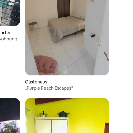
56 Bewertungen
uarter
swohnung
Gästehaus
„Purple Peach Escapes“