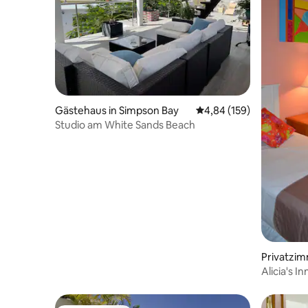
Gästehaus in Simpson Bay
Durchschnittliche Bewe
4,84 (159)
Studio am White Sands Beach
Privatzim
Alicia's 