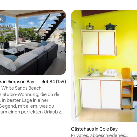
st
st
 in Simpson Bay
Durchschnittliche Bewertung: 4,84 von 5, 1
4,84 (159)
 White Sands Beach
ie Studio-Wohnung, die du dir
 In bester Lage in einer
Gegend, mit allem, was du
 um einen perfekten Urlaub zu
. Supermärkte,
ietungen, Restaurants und
Gästehaus in Cole Bay
zu Fuß erreichbar. Ein 30-
er Spaziergang vom Strand
Privates, abgeschiedenes