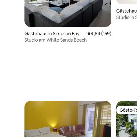
Gästehaus 
Studio in
Gästehaus in Simpson Bay
Durchschnittliche Bewe
4,84 (159)
Studio am White Sands Beach
Gäste-Fa
Gäste-Fa