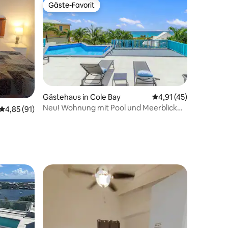
Gäste-Favorit
Gäste-Favorit
Gästehaus in Cole Bay
Durchschnittliche Be
4,91 (45)
Neu! Wohnung mit Pool und Meerblick
Durchschnittliche Bewertung: 4,85 von 5, 91 Bewertungen
4,85 (91)
Nr. 4
t