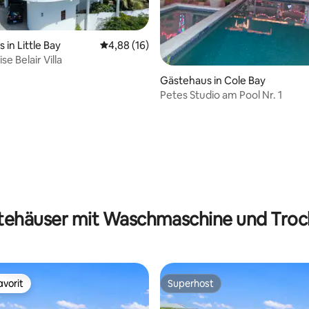
in Little Bay
Durchschnittliche Bewertung: 4,88 von 5, 
4,88 (16)
e Belair Villa
Gästehaus in Cole Bay
Petes Studio am Pool Nr. 1
tehäuser mit Waschmaschine und Troc
vorit
Superhost
vorit
Superhost