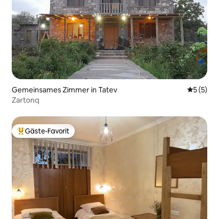
Gemeinsames Zimmer in Tatev
Durchsch
5 (5)
Zartonq
Gäste-Favorit
Beliebter Gäste-Favorit.