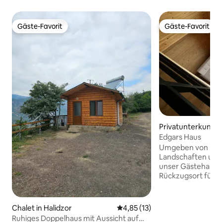
Gäste-Favorit
Gäste-Favorit
Gäste-Favorit
Gäste-Favorit
Privatunterkunft i
Edgars Haus
Umgeben von mal
Landschaften und 
unser Gästehaus 
Rückzugsort für R
Pause vom hektis
suchen. Tritt ein 
Unterkünfte mit r
Chalet in Halidzor
Durchschnittliche Bewertung: 
4,85 (13)
denen jedes Detai
Ruhiges Doppelhaus mit Aussicht auf