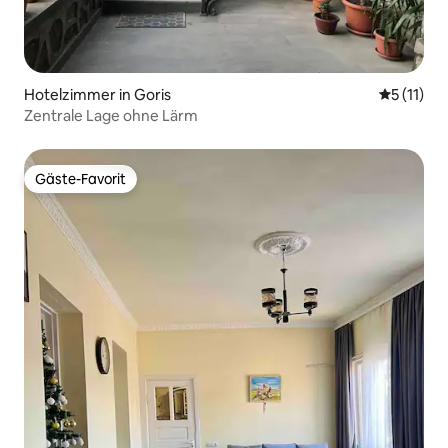
Hotelzimmer in Goris
Durchschn
5 (11)
Zentrale Lage ohne Lärm
Gäste-Favorit
Gäste-Favorit