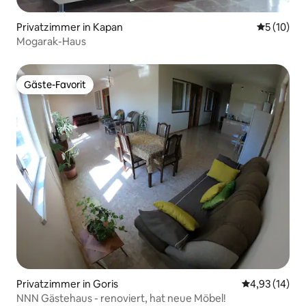
Privatzimmer in Kapan
Durchschn
5 (10)
Mogarak-Haus
Gäste-Favorit
Gäste-Favorit
Privatzimmer in Goris
Durchschnitt
4,93 (14)
NNN Gästehaus - renoviert, hat neue Möbel!