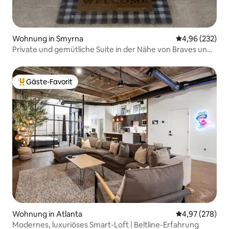
Wohnung in Smyrna
Durchschnittli
4,96 (232)
Private und gemütliche Suite in der Nähe von Braves und
Downtown
Gäste-Favorit
Beliebter Gäste-Favorit.
Wohnung in Atlanta
Durchschnittli
4,97 (278)
Modernes, luxuriöses Smart-Loft | Beltline-Erfahrung