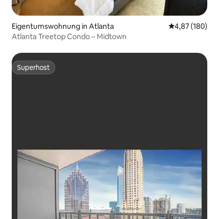
Eigentumswohnung in Atlanta
Durchschnittli
4,87 (180)
Atlanta Treetop Condo – Midtown
Superhost
Superhost