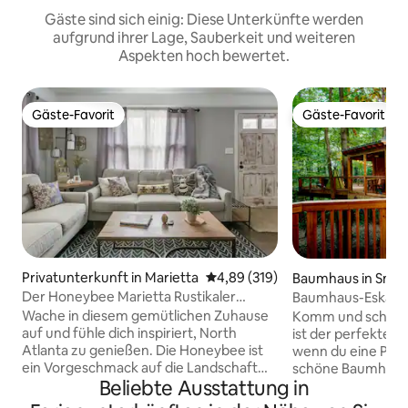
Gäste sind sich einig: Diese Unterkünfte werden
aufgrund ihrer Lage, Sauberkeit und weiteren
Aspekten hoch bewertet.
Gäste-Favorit
Gäste-Favorit
Gäste-Favorit
Gäste-Favorit
Privatunterkunft in Marietta
Durchschnittliche Bewertung: 4
4,89 (319)
Baumhaus in Smy
Der Honeybee Marietta Rustikaler
Baumhaus-Eskapad
moderner Bauernhaus-Bungalow
TreeHausATL
Wache in diesem gemütlichen Zuhause
Komm und schlaf 
auf und fühle dich inspiriert, North
ist der perfekte 
Atlanta zu genießen. Die Honeybee ist
wenn du eine Paus
ein Vorgeschmack auf die Landschaft
schöne Baumhaus b
Beliebte Ausstattung in
der 1950er Jahre direkt an der Stadt mit
Hektar bewaldete
freiliegenden Balkendecken,
wenige Minuten v