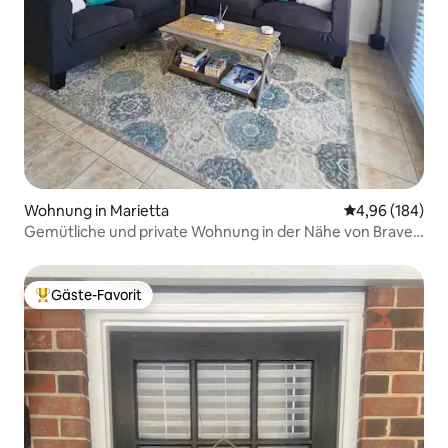
Wohnung in Marietta
Durchschnittli
4,96 (184)
Gemütliche und private Wohnung in der Nähe von Braves
und Square
Gäste-Favorit
Beliebter Gäste-Favorit.