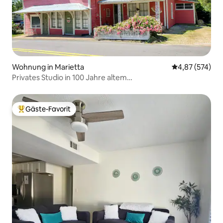
Wohnung in Marietta
Durchschnittli
4,87 (574)
Privates Studio in 100 Jahre altem
Lebensmittelgeschäft/Hotel
Gäste-Favorit
Beliebter Gäste-Favorit.