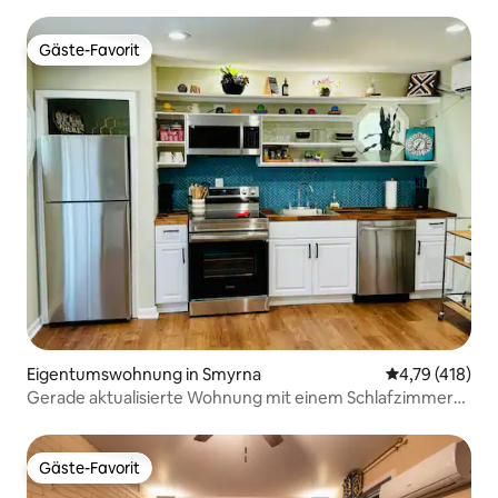
auf die Stadt
Gäste-Favorit
Gäste-Favorit
Eigentumswohnung in Smyrna
Durchschnittl
4,79 (418)
Gerade aktualisierte Wohnung mit einem Schlafzimmer
im Erdgeschoss
Gäste-Favorit
Gäste-Favorit