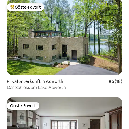
Gäste-Favorit
Beliebter Gäste-Favorit.
Privatunterkunft in Acworth
Durchschn
5 (18)
Das Schloss am Lake Acworth
Gäste-Favorit
Gäste-Favorit