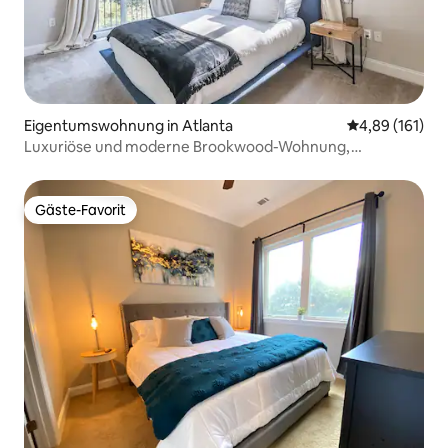
Eigentumswohnung in Atlanta
Durchschnittl
4,89 (161)
Luxuriöse und moderne Brookwood-Wohnung,
2 PARKPLÄTZE AUF DEM GELÄNDE
Gäste-Favorit
Gäste-Favorit