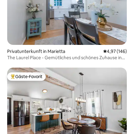
Privatunterkunft in Marietta
Durchschnittli
4,97 (146)
The Laurel Place - Gemütliches und schönes Zuhause in
der Nähe von ATL
Gäste-Favorit
Beliebter Gäste-Favorit.