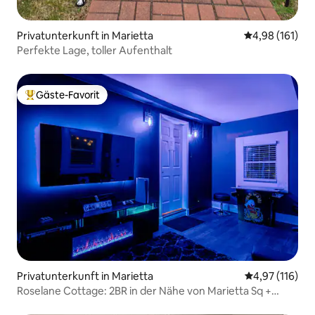
Privatunterkunft in Marietta
Durchschnittl
4,98 (161)
Perfekte Lage, toller Aufenthalt
Gäste-Favorit
Beliebter Gäste-Favorit.
Privatunterkunft in Marietta
Durchschnittl
4,97 (116)
Roselane Cottage: 2BR in der Nähe von Marietta Sq +
Feuerstelle