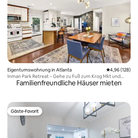
Eigentumswohnung in Atlanta
Durchschnittli
4,96 (128)
Inman Park Retreat – Gehe zu Fuß zum Krog Mkt und
Familienfreundliche Häuser mieten
Beltline
Gäste-Favorit
Gäste-Favorit