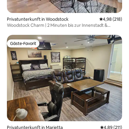
Privatunterkunft in Woodstock
Durchschnittli
4,98 (218)
Woodstock Charm | 2 Minuten bis zur Innenstadt &
haustierfreundlich
Gäste-Favorit
Gäste-Favorit
Privatunterkunft in Marietta
Durchschnittl
4,89 (211)