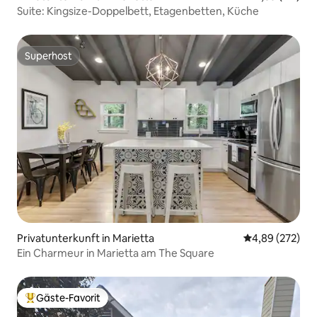
Suite: Kingsize-Doppelbett, Etagenbetten, Küche
Superhost
Superhost
Privatunterkunft in Marietta
Durchschnittli
4,89 (272)
Ein Charmeur in Marietta am The Square
Gäste-Favorit
Beliebter Gäste-Favorit.