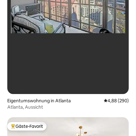
Eigentumswohnung in Atlanta
Durchschnittli
4,88 (290)
Atlanta, Aussicht
Gäste-Favorit
Beliebter Gäste-Favorit.