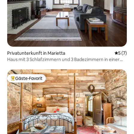
Privatunterkunft in Marietta
Durchsch
5 (7)
Haus mit 3 Schlafzimmern und 3 Badezimmern in einer
sicheren, historischen Gegend
Gäste-Favorit
Beliebter Gäste-Favorit.