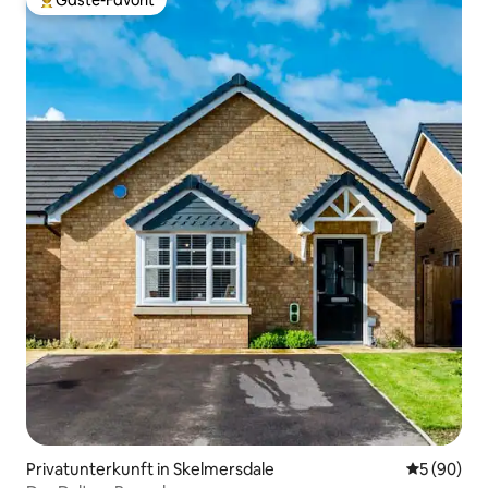
Gäste-Favorit
Beliebter Gäste-Favorit.
Privatunterkunft in Skelmersdale
Durchschni
5 (90)