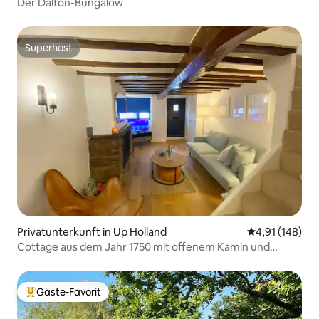
Der Dalton-Bungalow
Superhost
Superhost
Privatunterkunft in Up Holland
Durchschnittl
4,91 (148)
Cottage aus dem Jahr 1750 mit offenem Kamin und
Balken
Gäste-Favorit
Beliebter Gäste-Favorit.