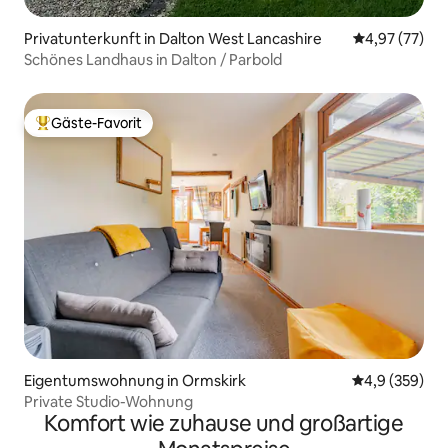
Privatunterkunft in Dalton West Lancashire
Durchschnitt
4,97 (77)
Schönes Landhaus in Dalton / Parbold
Gäste-Favorit
Beliebter Gäste-Favorit.
Eigentumswohnung in Ormskirk
Durchschnittl
4,9 (359)
Private Studio-Wohnung
Komfort wie zuhause und großartige