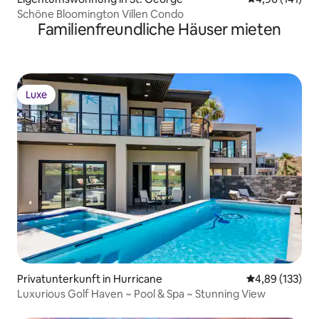
Schöne Bloomington Villen Condo
Familienfreundliche Häuser mieten
Luxe
Luxe
Privatunterkunft in Hurricane
Durchschnittl
4,89 (133)
Luxurious Golf Haven ~ Pool & Spa ~ Stunning View