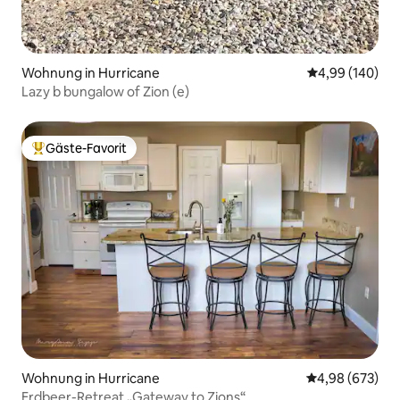
Wohnung in Hurricane
Durchschnittli
4,99 (140)
Lazy b bungalow of Zion (e)
Gäste-Favorit
Beliebter Gäste-Favorit.
Wohnung in Hurricane
Durchschnittli
4,98 (673)
Erdbeer-Retreat „Gateway to Zions“