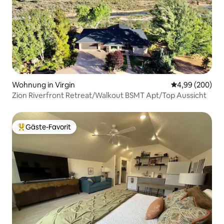
Wohnung in Virgin
Durchschnittli
4,99 (200)
Zion Riverfront Retreat/Walkout BSMT Apt/Top Aussicht
Gäste-Favorit
Beliebter Gäste-Favorit.