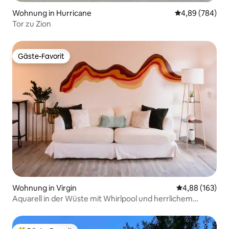
Wohnung in Hurricane
Durchschnittli
4,89 (784)
Tor zu Zion
Gäste-Favorit
Gäste-Favorit
Wohnung in Virgin
Durchschnittli
4,88 (163)
Aquarell in der Wüste mit Whirlpool und herrlichem
Außenbereich