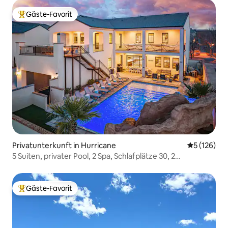
Gäste-Favorit
Beliebter Gäste-Favorit.
Privatunterkunft in Hurricane
Durchschni
5 (126)
5 Suiten, privater Pool, 2 Spa, Schlafplätze 30, 2
Feuerstellen
Gäste-Favorit
Beliebter Gäste-Favorit.