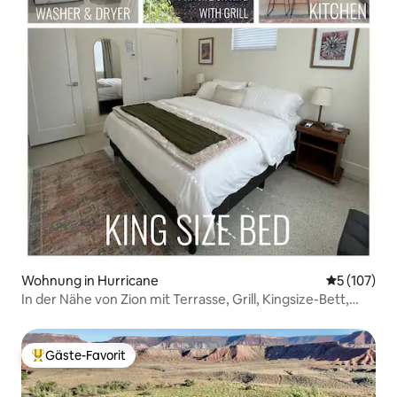
Wohnung in Hurricane
Durchschni
5 (107)
In der Nähe von Zion mit Terrasse, Grill, Kingsize-Bett,
Schreibtisch
Gäste-Favorit
Beliebter Gäste-Favorit.