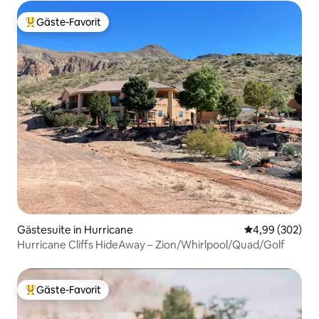
Gäste-Favorit
Beliebter Gäste-Favorit.
Gästesuite in Hurricane
Durchschnittli
4,99 (302)
Hurricane Cliffs HideAway – Zion/Whirlpool/Quad/Golf
Gäste-Favorit
Beliebter Gäste-Favorit.