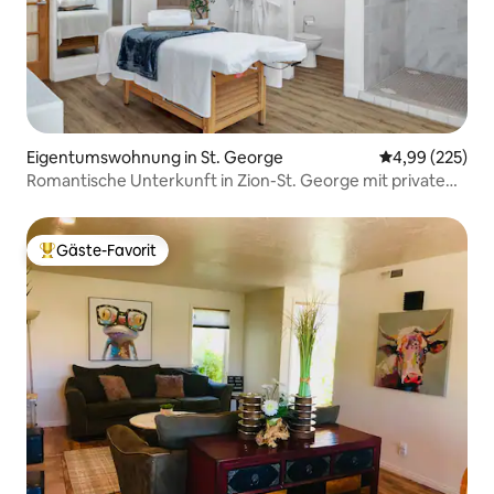
Eigentumswohnung in St. George
Durchschnittli
4,99 (225)
Romantische Unterkunft in Zion-St. George mit privatem
Whirlpool
Gäste-Favorit
Beliebter Gäste-Favorit.