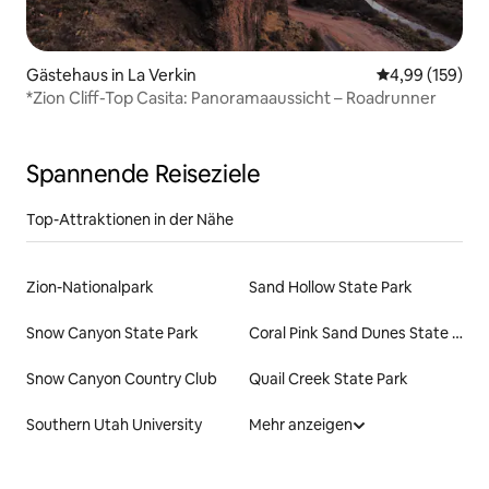
Gästehaus in La Verkin
Durchschnittli
4,99 (159)
*Zion Cliff-Top Casita: Panoramaaussicht – Roadrunner
Spannende Reiseziele
Top-Attraktionen in der Nähe
Zion-Nationalpark
Sand Hollow State Park
Snow Canyon State Park
Coral Pink Sand Dunes State Park
Snow Canyon Country Club
Quail Creek State Park
Southern Utah University
Mehr anzeigen