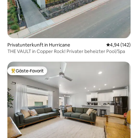
Privatunterkunft in Hurricane
Durchschnittli
4,94 (142)
THE VAULT in Copper Rock! Privater beheizter Pool/Spa
Gäste-Favorit
Beliebter Gäste-Favorit.