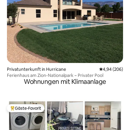
Privatunterkunft in Hurricane
Durchschnittli
4,94 (206)
Ferienhaus am Zion-Nationalpark ~ Privater Pool
Wohnungen mit Klimaanlage
Gäste-Favorit
Beliebter Gäste-Favorit.