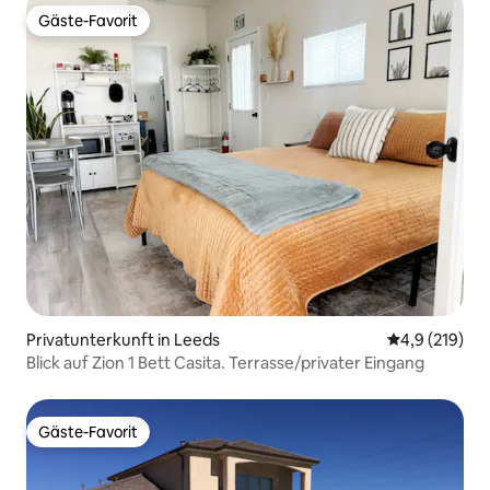
Gäste-Favorit
Gäste-Favorit
Privatunterkunft in Leeds
Durchschnitt
4,9 (219)
Blick auf Zion 1 Bett Casita. Terrasse/privater Eingang
Gäste-Favorit
Gäste-Favorit