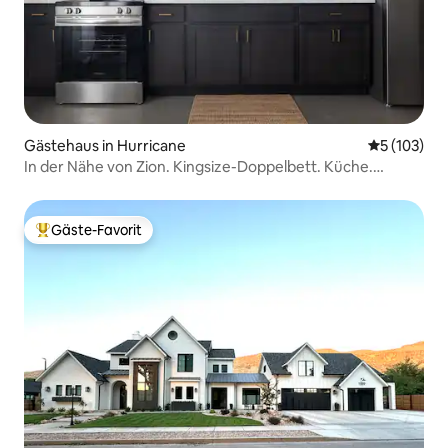
Gästehaus in Hurricane
Durchschni
5 (103)
In der Nähe von Zion. Kingsize-Doppelbett. Küche.
Zusätzlicher Parkplatz.
Gäste-Favorit
Beliebter Gäste-Favorit.