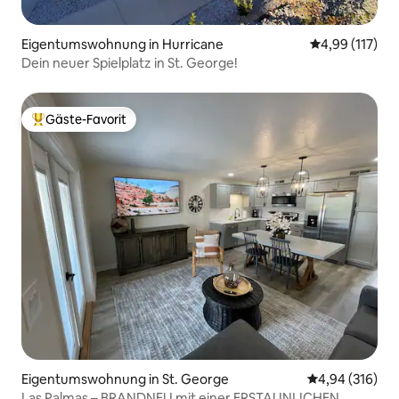
Eigentumswohnung in Hurricane
Durchschnittl
4,99 (117)
Dein neuer Spielplatz in St. George!
Gäste-Favorit
Beliebter Gäste-Favorit.
Eigentumswohnung in St. George
Durchschnittli
4,94 (316)
Las Palmas – BRANDNEU mit einer ERSTAUNLICHEN