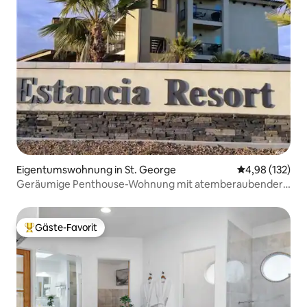
Eigentumswohnung in St. George
Durchschnittl
4,98 (132)
Geräumige Penthouse-Wohnung mit atemberaubender
Aussicht!
Gäste-Favorit
Beliebter Gäste-Favorit.