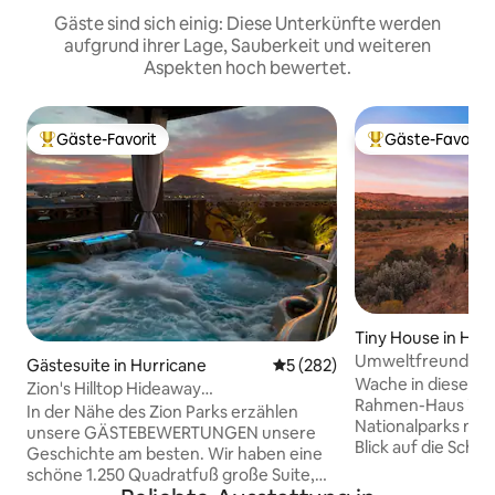
Gäste sind sich einig: Diese Unterkünfte werden
aufgrund ihrer Lage, Sauberkeit und weiteren
Aspekten hoch bewertet.
Gäste-Favorit
Gäste-Favorit
Beliebter Gäste-Favorit.
Beliebter Gäste-F
Tiny House in Hild
Umweltfreundlich
Gästesuite in Hurricane
Durchschnittliche Bewertung
5 (282)
auf die Aussichtsp
Wache in diesem e
Zion's Hilltop Hideaway
Rahmen-Haus in d
Luxus/Privat/Whirlpool
In der Nähe des Zion Parks erzählen
Nationalparks mit
unsere GÄSTEBEWERTUNGEN unsere
Blick auf die Schlucht auf! Au
Geschichte am besten. Wir haben eine
Hektar, die an die 
schöne 1.250 Quadratfuß große Suite,
zugänglichen BLM