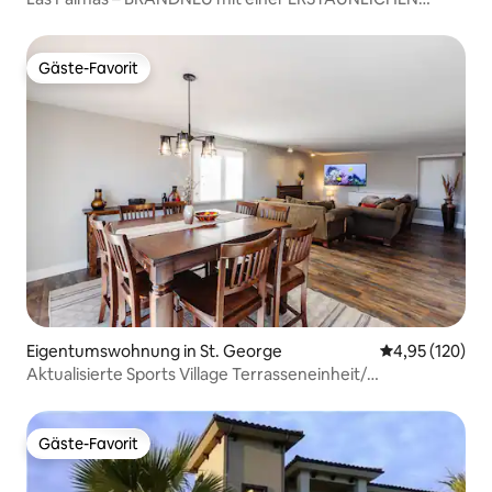
Aussicht!
Gäste-Favorit
Gäste-Favorit
Eigentumswohnung in St. George
Durchschnittl
4,95 (120)
Aktualisierte Sports Village Terrasseneinheit/
atemberaubende Aussicht!
Gäste-Favorit
Gäste-Favorit