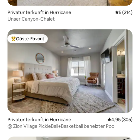
Privatunterkunft in Hurricane
Durchschni
5 (214)
Unser Canyon-Chalet
Gäste-Favorit
Beliebter Gäste-Favorit.
Privatunterkunft in Hurricane
Durchschnittli
4,95 (305)
@ Zion Village PickleBall+Basketball beheizter Pool