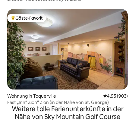
Gäste-Favorit
Beliebter Gäste-Favorit.
Wohnung in Toquerville
Durchschnittli
4,95 (903)
Fast „Inn“ Zion“ Zion (in der Nähe von St. George)
Weitere tolle Ferienunterkünfte in der
Nähe von Sky Mountain Golf Course