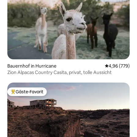
Bauernhof in Hurricane
Durchschnittli
4,96 (779)
Zion Alpacas Country Casita, privat, tolle Aussicht
Gäste-Favorit
Beliebter Gäste-Favorit.