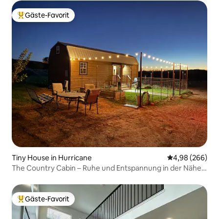
Gäste-Favorit
Beliebter Gäste-Favorit.
Tiny House in Hurricane
Durchschnittli
4,98 (266)
The Country Cabin – Ruhe und Entspannung in der Nähe
der Parks
Gäste-Favorit
Beliebter Gäste-Favorit.