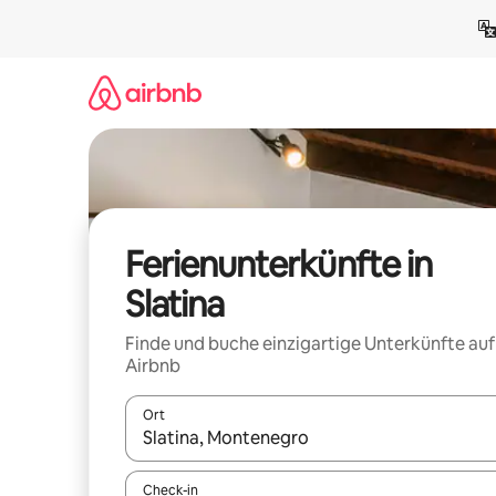
Zu
Inhalten
springen
Ferienunterkünfte in
Slatina
Finde und buche einzigartige Unterkünfte auf
Airbnb
Ort
Wenn Ergebnisse verfügbar sind, navigiere mit d
Check-in