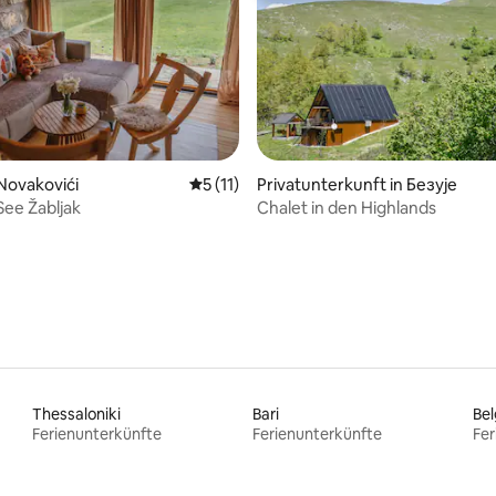
 Novakovići
Durchschnittliche Bewertung: 5 von 5, 
5 (11)
Privatunterkunft in Безује
ertung: 4,95 von 5, 56 Bewertungen
ee Žabljak
Chalet in den Highlands
Thessaloniki
Bari
Be
Ferienunterkünfte
Ferienunterkünfte
Fer