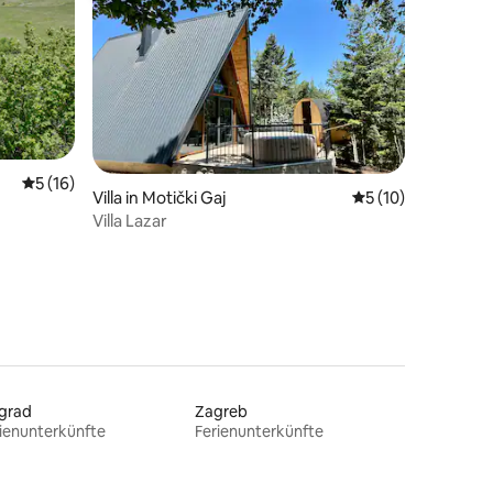
11 Bewertungen
Durchschnittliche Bewertung: 5 von 5, 16 Bewertungen
5 (16)
Villa in Motički Gaj
Durchschnittliche
5 (10)
Villa Lazar
lgrad
Zagreb
ienunterkünfte
Ferienunterkünfte