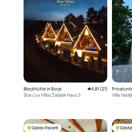
Blockhütte in Borje
Durchschnittliche Be
4,81 (21)
Privatunt
Star Lux Villas Žabljak Haus 3
Villa Vasili
Gäste-Favorit
Gäste
Beliebter Gäste-Favorit.
Beliebte