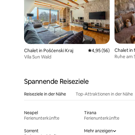
Chalet in
Chalet in Pošćenski Kraj
Durchschnittliche Bew
4,95 (56)
Ruhe am S
Vila Sun Wald
Spannende Reiseziele
Reiseziele in der Nähe
Top-Attraktionen in der Nähe
Neapel
Tirana
Ferienunterkünfte
Ferienunterkünfte
Sorrent
Mehr anzeigen