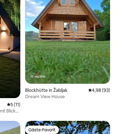
 7 Bewertungen
Blockhütte in Žabljak
Durchschnittliche Be
4,98 (93)
Dream View House
Durchschnittliche Bewertung: 5 von 5, 11 Bewertungen
5 (11)
t Blick
Gäste-Favorit
Gäste-Favorit