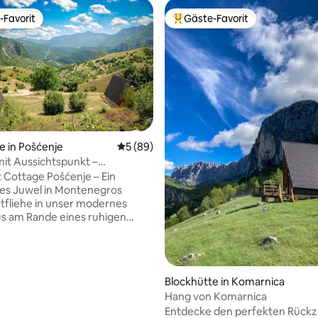
-Favorit
Gäste-Favorit
r Gäste-Favorit.
Beliebter Gäste-Favorit.
e in Pošćenje
Durchschnittliche Bewertung: 5 von 5, 
5 (89)
it Aussichtspunkt –
eit in Durmitor
 Cottage Pošćenje – Ein
es Juwel in Montenegros
s am Rande eines ruhigen
d genieße die Ruhe und Natur.
eine atemberaubende
 eine gemütliche Schlafgalerie
 modernen Annehmlichkeiten:
rtung: 4,95 von 5, 137 Bewertungen
Blockhütte in Komarnica
adezimmer, WLAN und
Hang von Komarnica
age. Neben dem Canyon
Entdecke den perfekten Rückz
 nur 30 Minuten vom berühmten