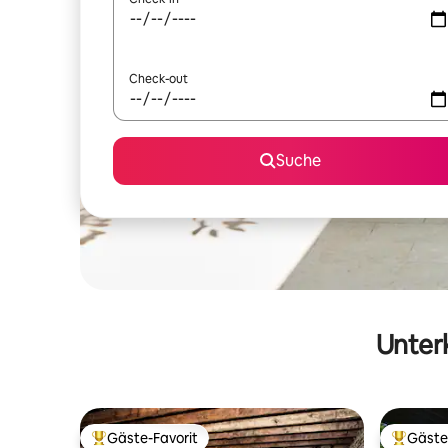
Check-out
Suche
Unterk
Gäste-Favorit
Gäste
Beliebter Gäste-Favorit.
Beliebte