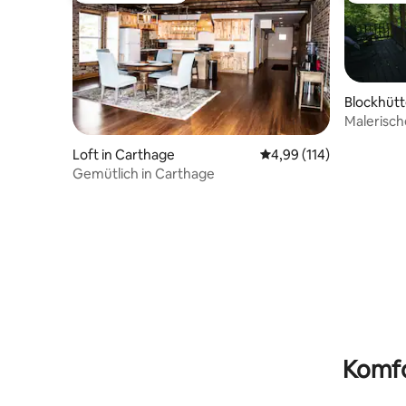
Blockhütte
Malerische
Angler/O
Loft in Carthage
Durchschnittliche Bewe
4,99 (114)
Gemütlich in Carthage
Komfo