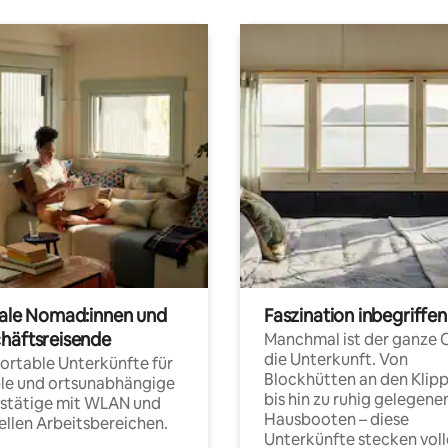
tale Nomad:innen und
Faszination inbegriffen
häftsreisende
Manchmal ist der ganze 
die Unterkunft. Von
rtable Unterkünfte für
Blockhütten an den Klip
ble und ortsunabhängige
bis hin zu ruhig gelegene
fstätige mit WLAN und
Hausbooten – diese
ellen Arbeitsbereichen.
Unterkünfte stecken voll