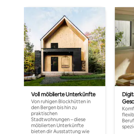
Voll möblierte Unterkünfte
Digi
Gesc
Von ruhigen Blockhütten in
den Bergen bis hin zu
Komfo
praktischen
flexi
Stadtwohnungen – diese
Beru
möblierten Unterkünfte
spezi
bieten dir Ausstattung wie