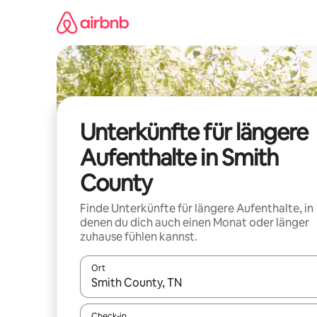
Zu
Inhalten
springen
Unterkünfte für längere
Aufenthalte in Smith
County
Finde Unterkünfte für längere Aufenthalte, in
denen du dich auch einen Monat oder länger
zuhause fühlen kannst.
Ort
Wenn Ergebnisse verfügbar sind, navigiere mit d
Check-in