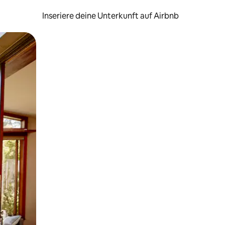
Inseriere deine Unterkunft auf Airbnb
h Berühren oder Wischgesten.