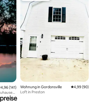
38 Bewertungen
Wohnung in Gordonsville
Durchschnittliche Be
4,99 (90)
urchschnittliche Bewertung: 4,96 von 5, 141 Bewertungen
4,96 (141)
Loft in Preston
Zuhause
preise