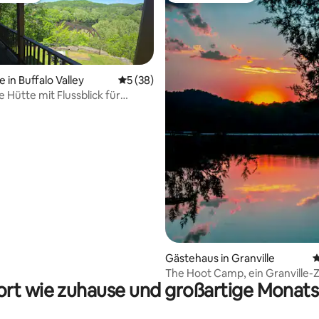
 in Buffalo Valley
Durchschnittliche Bewertung: 5 von 5, 
5 (38)
 Hütte mit Flussblick für
utdoor-Fans
rtung: 4,99 von 5, 114 Bewertungen
Gästehaus in Granville
D
The Hoot Camp, ein Granville-
rt wie zuhause und großartige Monats
mit Aussicht