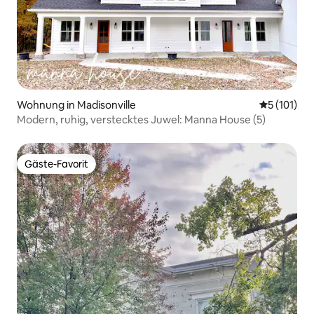
Wohnung in Madisonville
Durchschni
5 (101)
Modern, ruhig, verstecktes Juwel: Manna House (5)
Gäste-Favorit
Gäste-Favorit