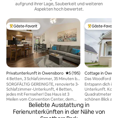
aufgrund ihrer Lage, Sauberkeit und weiteren
Aspekten hoch bewertet.
Gäste-Favorit
Gäste-Favorit
Beliebter Gäste-Favorit.
Beliebter Gäste-F
Privatunterkunft in Owensboro
Durchschnittliche Bewertung
5 (195)
Cottage in Owens
4 Betten, 3 Schlafzimmer, 35 Minuten bis
Das Woodford Ret
HolidayWorld/in der Nähe von Conv
SORGFÄLTIG GEREINIGTE, renovierte 3-
Entspann dich in 
Ctr/Fisher Pk
Schlafzimmer-Unterkunft, 4 Betten,
Unterkunft. Kompl
jedes mit Fernseher! Das Haus ist 3
Quadratmeter gro
Meilen vom Convention Center, dem
schönen Blick auf 
Beliebte Ausstattung in
Bluegrass Museum, dem
Schlafzimmern, 2 
Wissenschaftsmuseum und dem
Badezimmern und e
Ferienunterkünften in der Nähe von
Botanischen Garten entfernt. Es ist auch
ausgestatteten Kü