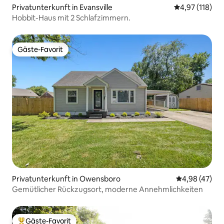
Privatunterkunft in Evansville
Durchschnittl
4,97 (118)
Hobbit-Haus mit 2 Schlafzimmern.
Gäste-Favorit
Gäste-Favorit
Privatunterkunft in Owensboro
Durchschnittl
4,98 (47)
Gemütlicher Rückzugsort, moderne Annehmlichkeiten
Gäste-Favorit