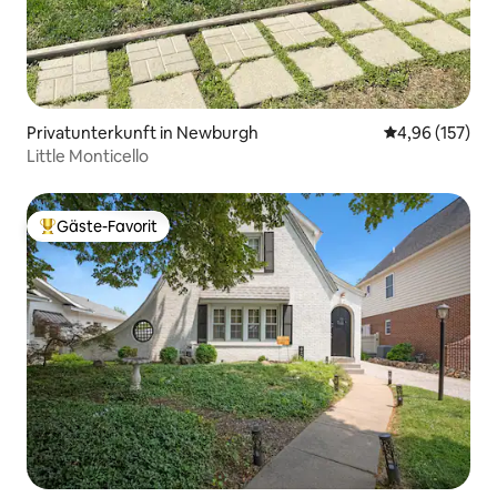
Privatunterkunft in Newburgh
Durchschnittl
4,96 (157)
Little Monticello
Gäste-Favorit
Beliebter Gäste-Favorit.