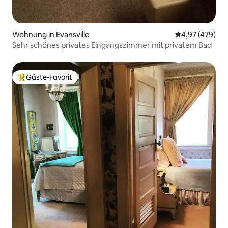
Wohnung in Evansville
Durchschnittli
4,97 (479)
Sehr schönes privates Eingangszimmer mit privatem Bad
Gäste-Favorit
Beliebter Gäste-Favorit.