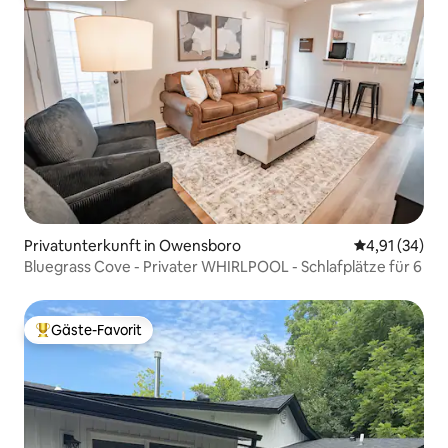
Privatunterkunft in Owensboro
Durchschnitt
4,91 (34)
Bluegrass Cove - Privater WHIRLPOOL - Schlafplätze für 6
Gäste-Favorit
Beliebter Gäste-Favorit.