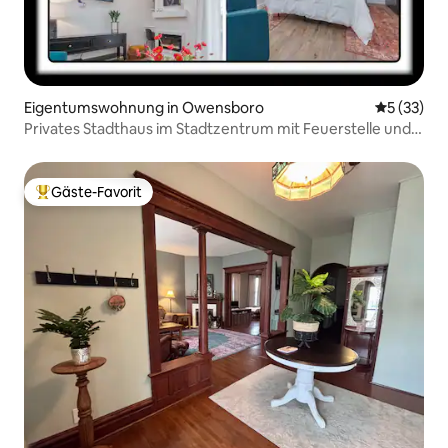
Eigentumswohnung in Owensboro
Durchschn
5 (33)
Privates Stadthaus im Stadtzentrum mit Feuerstelle und
Grill
Gäste-Favorit
Beliebter Gäste-Favorit.