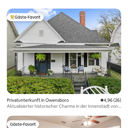
Gäste-Favorit
Beliebter Gäste-Favorit.
Privatunterkunft in Owensboro
Durchschnittl
4,96 (26)
Aktualisierter historischer Charme in der Innenstadt von
Owensboro, KY
Gäste-Favorit
Gäste-Favorit