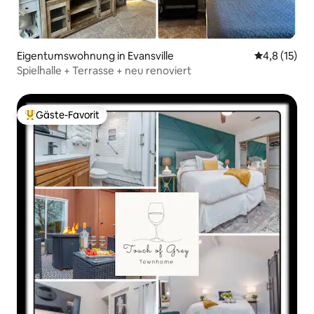
Eigentumswohnung in Evansville
Durchschnit
4,8 (15)
Spielhalle + Terrasse + neu renoviert
Gäste-Favorit
Beliebter Gäste-Favorit.