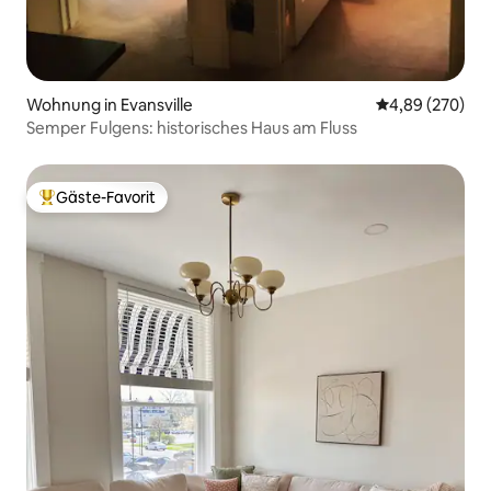
Wohnung in Evansville
Durchschnittli
4,89 (270)
Semper Fulgens: historisches Haus am Fluss
Gäste-Favorit
Beliebter Gäste-Favorit.