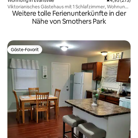
Wohnung in Evansville
Durchschnittli
4,95 (273)
Viktorianisches Gästehaus mit 1 Schlafzimmer, Wohnung
Weitere tolle Ferienunterkünfte in der
auf der 1st Street
Nähe von Smothers Park
Gäste-Favorit
Gäste-Favorit