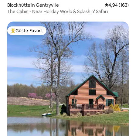
Blockhütte in Gentryville
Durchschnittli
4,94 (163)
The Cabin - Near Holiday World & Splashin' Safari
Gäste-Favorit
Beliebter Gäste-Favorit.