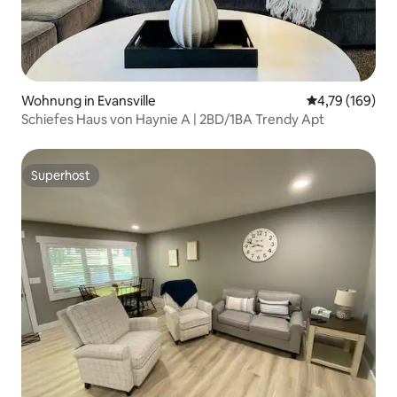
Wohnung in Evansville
Durchschnittl
4,79 (169)
Schiefes Haus von Haynie A | 2BD/1BA Trendy Apt
Superhost
Superhost