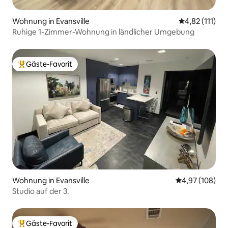
Wohnung in Evansville
Durchschnittl
4,82 (111)
Ruhige 1-Zimmer-Wohnung in ländlicher Umgebung
Gäste-Favorit
Beliebter Gäste-Favorit.
Wohnung in Evansville
Durchschnittli
4,97 (108)
Studio auf der 3.
Gäste-Favorit
Beliebter Gäste-Favorit.