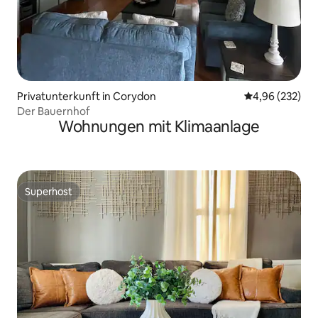
Privatunterkunft in Corydon
Durchschnittli
4,96 (232)
Der Bauernhof
Wohnungen mit Klimaanlage
Superhost
Superhost