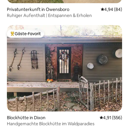
Privatunterkunft in Owensboro
Durchschnittl
4,94 (84)
Ruhiger Aufenthalt | Entspannen & Erholen
Gäste-Favorit
Beliebter Gäste-Favorit.
Blockhütte in Dixon
Durchschnittl
4,91 (556)
Handgemachte Blockhütte im Waldparadies