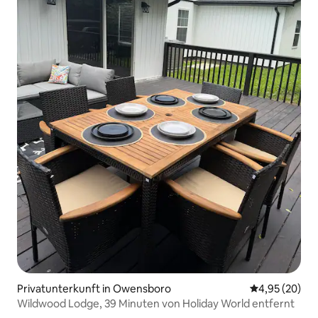
Privatunterkunft in Owensboro
Durchschnittl
4,95 (20)
Wildwood Lodge, 39 Minuten von Holiday World entfernt