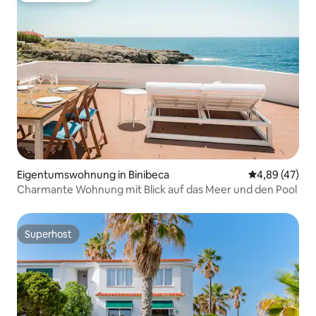
Eigentumswohnung in Binibeca
Durchschnittl
4,89 (47)
Charmante Wohnung mit Blick auf das Meer und den Pool
Superhost
Superhost