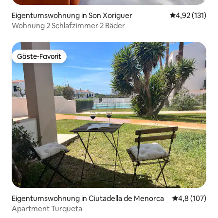
Eigentumswohnung in Son Xoriguer
Durchschnittl
4,92 (131)
Wohnung 2 Schlafzimmer 2 Bäder
Gäste-Favorit
Gäste-Favorit
Eigentumswohnung in Ciutadella de Menorca
Durchschnitt
4,8 (107)
Apartment Turqueta