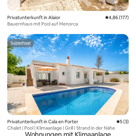
Privatunterkunft in Alaior
Durchschnittl
4,86 (177)
Bauernhaus mit Pool auf Menorca
Superhost
Superhost
Privatunterkunft in Cala en Porter
Durchsch
5 (3)
Chalet | Pool | Klimaanlage | Grill | Strand in der Nähe
Wohnungen mit Klimaanlage