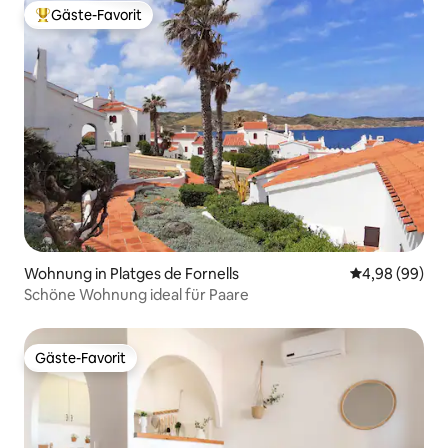
Gäste-Favorit
Beliebter Gäste-Favorit.
Wohnung in Platges de Fornells
Durchschnittl
4,98 (99)
Schöne Wohnung ideal für Paare
Gäste-Favorit
Gäste-Favorit