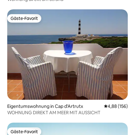
Gäste-Favorit
Gäste-Favorit
Eigentumswohnung in Cap d'Artrutx
Durchschnittli
4,88 (156)
WOHNUNG DIREKT AM MEER MIT AUSSICHT
Gäste-Favorit
Gäste-Favorit