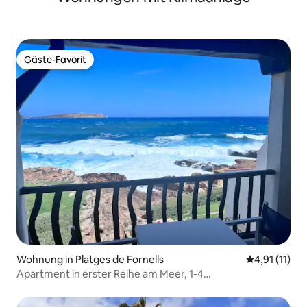
Gäste-Favorit
Gäste-Favorit
Wohnung in Platges de Fornells
Durchschnitt
4,91 (11)
Apartment in erster Reihe am Meer, 1-4
(Erwachsene/Kinder)