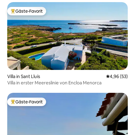
Gäste-Favorit
Beliebter Gäste-Favorit.
Villa in Sant Lluís
Durchschnittl
4,96 (53)
Villa in erster Meereslinie von Encloa Menorca
Gäste-Favorit
Beliebter Gäste-Favorit.