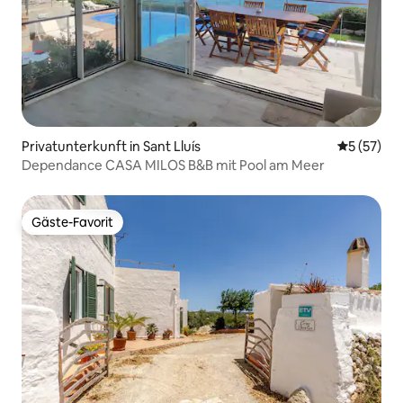
Privatunterkunft in Sant Lluís
Durchschn
5 (57)
Dependance CASA MILOS B&B mit Pool am Meer
Gäste-Favorit
Gäste-Favorit