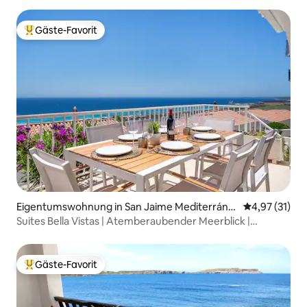
Gäste-Favorit
Beliebter Gäste-Favorit.
Eigentumswohnung in San Jaime Mediterráne
Durchschnitt
4,97 (31)
o
Suites Bella Vistas | Atemberaubender Meerblick |
Klimaanlage & WLAN
Gäste-Favorit
Beliebter Gäste-Favorit.