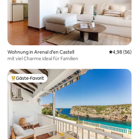
Wohnung in Arenal d'en Castell
Durchschnittl
4,98 (56)
mit viel Charme ideal für Familien
Gäste-Favorit
Beliebter Gäste-Favorit.