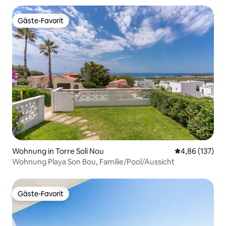
Gäste-Favorit
Gäste-Favorit
Wohnung in Torre Soli Nou
Durchschnittl
4,86 (137)
Wohnung Playa Son Bou, Familie/Pool/Aussicht
Gäste-Favorit
Gäste-Favorit