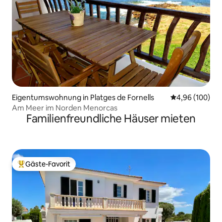
Eigentumswohnung in Platges de Fornells
Durchschnittli
4,96 (100)
Am Meer im Norden Menorcas
Familienfreundliche Häuser mieten
Gäste-Favorit
Beliebter Gäste-Favorit.