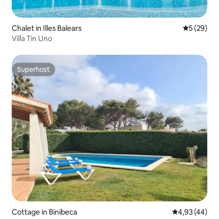
Chalet in Illes Balears
Durchschni
5 (29)
Villa Tin Uno
Superhost
Superhost
Cottage in Binibeca
Durchschnittl
4,93 (44)