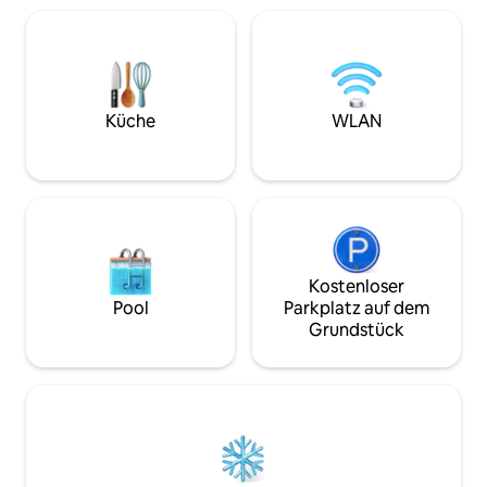
Terrasse kommunizieren perfekt
gastronomischen 
miteinander, um die Aussicht zu
Wassersport (Boot
maximieren, die die Unterkunft bietet.
Kajak, Surfen ...), 
Der Kontrast zwischen dem
türkisfarbenen Wasser und den
orangefarbenen Sonnenuntergängen
Küche
WLAN
ist atemberaubend.
Kostenloser
Pool
Parkplatz auf dem
Grundstück