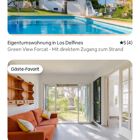
Eigentumswohnung in Los Delfines
Durchsch
5 (4)
Green View Forcat - Mit direktem Zugang zum Strand
Gäste-Favorit
Gäste-Favorit