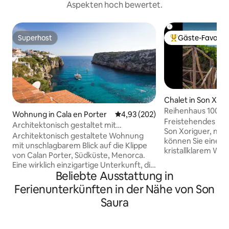
Aspekten hoch bewertet.
Superhost
Gäste-Favorit
Superhost
Beliebter Gäste-F
Chalet in Son Xori
Reihenhaus 100 M
Wohnung in Cala en Porter
Durchschnittliche Bewertung: 4
4,93 (202)
entfernt
Freistehendes Hau
Architektonisch gestaltet mit
Son Xoriguer, nur
unschlagbarer Aussicht
Architektonisch gestaltete Wohnung
können Sie einen 
mit unschlagbarem Blick auf die Klippe
kristallklarem Was
von Calan Porter, Südküste, Menorca.
aus Sandstränden 
Eine wirklich einzigartige Unterkunft, die
Bereichen zusamm
Beliebte Ausstattung in
von einem der berühmtesten
Nähe von Supermä
Architekten Menorcas entworfen
Ferienunterkünften in der Nähe von Son
Autovermietungen
wurde. Die Unterkunft mit
5 Minuten zu Fuß e
Saura
hochwertigen Oberflächen ist ein
berühmten Stränd
perfekter und vielseitiger Raum. Das
und Cala'n Bosch 
Wohnzimmer, die Küche und die
Yachthafen, der e