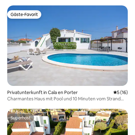
Gäste-Favorit
Gäste-Favorit
Privatunterkunft in Cala en Porter
Durchschn
5 (16)
Charmantes Haus mit Pool und 10 Minuten vom Strand
entfernt
Superhost
Superhost