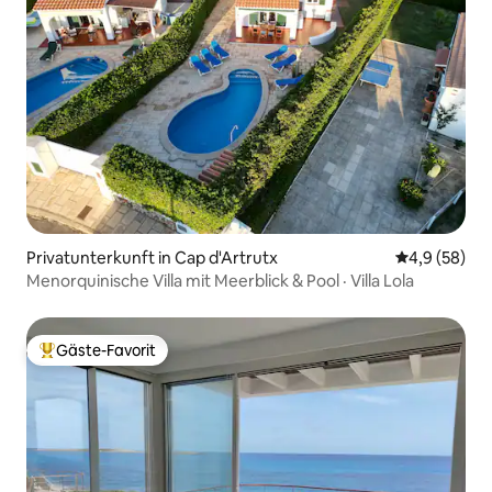
Privatunterkunft in Cap d'Artrutx
Durchschnitt
4,9 (58)
Menorquinische Villa mit Meerblick & Pool · Villa Lola
Gäste-Favorit
Beliebter Gäste-Favorit.