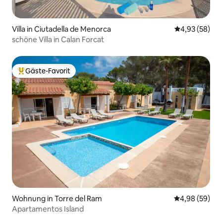
Villa in Ciutadella de Menorca
Durchschnittl
4,93 (58)
schöne Villa in Calan Forcat
Gäste-Favorit
Beliebter Gäste-Favorit.
Wohnung in Torre del Ram
Durchschnittl
4,98 (59)
Apartamentos Island