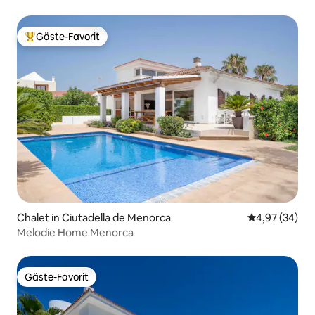
Gäste-Favorit
Beliebter Gäste-Favorit.
Chalet in Ciutadella de Menorca
Durchschnittl
4,97 (34)
Melodie Home Menorca
Gäste-Favorit
Gäste-Favorit