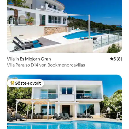
Villa in Es Migjorn Gran
Durchschn
5 (8)
Villa Paraiso D14 von Bookmenorcavillas
Gäste-Favorit
Beliebter Gäste-Favorit.