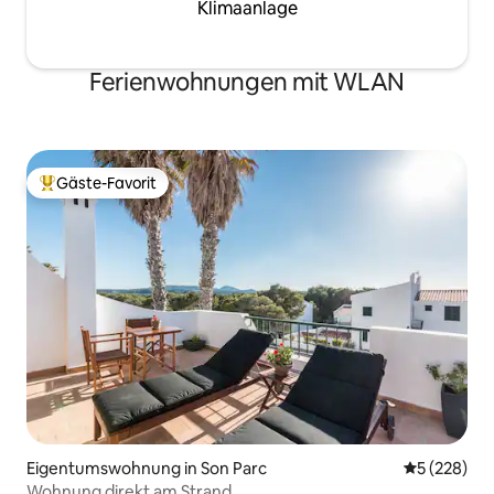
Klimaanlage
Ferienwohnungen mit WLAN
Gäste-Favorit
Beliebter Gäste-Favorit.
Eigentumswohnung in Son Parc
Durchschnit
5 (228)
Wohnung direkt am Strand