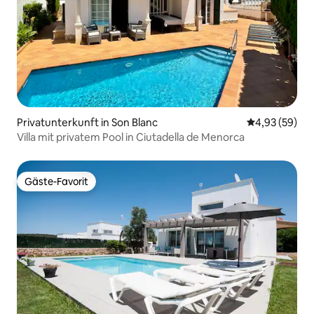
Privatunterkunft in Son Blanc
Durchschnittl
4,93 (59)
Villa mit privatem Pool in Ciutadella de Menorca
Gäste-Favorit
Gäste-Favorit