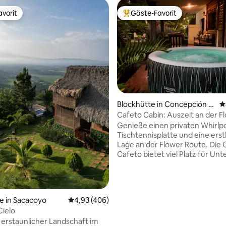
vorit
Gäste-Favorit
vorit
Beliebter Gäste-Favorit.
Blockhütte in Concepción d
D
e Ataco
Cafeto Cabin: Auszeit an der F
Route
Genieße einen privaten Whirlpo
Tischtennisplatte und eine erst
Lage an der Flower Route. Die
Cafeto bietet viel Platz für Un
und Entspannung: ein Wohnzi
Brettspielen, eine voll ausgesta
offene Küche, gemütliche Terr
Gärten und einen Feuerstellen
Bewertung: 5 von 5, 32 Bewertungen
e in Sacacoyo
Durchschnittliche Bewertung: 4,93 von 5, 4
4,93 (406)
um unvergessliche Momente u
Cielo
Sternenhimmel zu verbringen. 
 erstaunlicher Landschaft im
3 Schlafzimmern ist sie ideal f