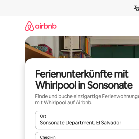
Zu
Inhalten
springen
Ferienunterkünfte mit
Whirlpool in Sonsonate
Finde und buche einzigartige Ferienwohnung
mit Whirlpool auf Airbnb.
Ort
Wenn Ergebnisse verfügbar sind, navigiere mit d
Check-in