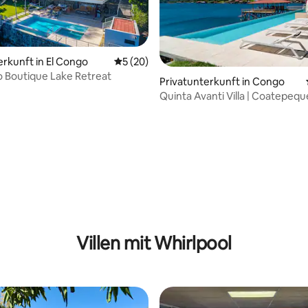
erkunft in El Congo
Durchschnittliche Bewertung: 5 von 5, 
5 (20)
o Boutique Lake Retreat
Privatunterkunft in Congo
Quinta Avanti Villa | Coatepequ
ertung: 4,78 von 5, 217 Bewertungen
Gäste
Villen mit Whirlpool