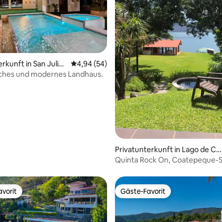
rkunft in San Julián
Durchschnittliche Bewertung: 4,94 von 5, 
4,94 (54)
ertung: 4,94 von 5, 33 Bewertungen
iches und modernes Landhaus.
Privatunterkunft in Lago de Co
atepeque
Quinta Rock On, Coatepeque-
vorit
Gäste-Favorit
vorit
Gäste-Favorit