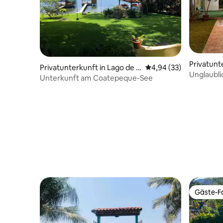
Privatunte
Privatunterkunft in Lago de C
Durchschnittliche Bew
4,94 (33)
Cacaluta
Unglaubl
oatepeque
Unterkunft am Coatepeque-See
Gäste-Fa
Gäste-Fa