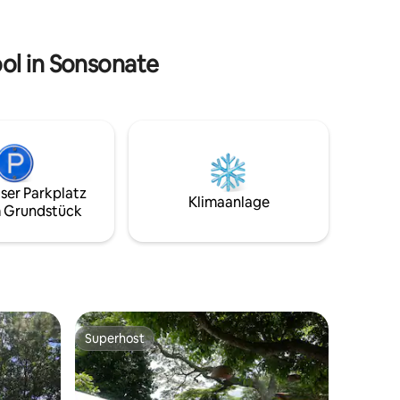
und seine atemberaubenden
etzt und
Sonnenuntergänge, neben vielen
nis, um
anderen Dingen, garantiert ist... Dieses
nergie zu
ol in Sonsonate
kürzlich erbaute Juwel vor dem Strand
steht dir auf Airbnb zur Verfügung und
bietet dir ein unvergleichliches Erlebnis.
Unser Serviceteam steht dir zur
Verfügung, um deinen Aufenthalt
einzigartig zu machen.
ser Parkplatz
Klimaanlage
 Grundstück
Superhost
Superhost