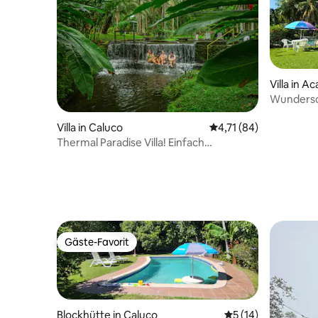
Villa in Ac
Wundersch
Costa Azu
Villa in Caluco
Durchschnittliche Be
4,71 (84)
Thermal Paradise Villa! Einfach
wunderschön
Gäste-Favorit
Gäste-Favorit
Blockhütte in Caluco
Durchschnittliche 
5 (14)