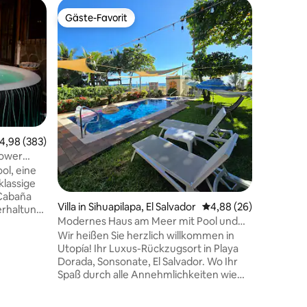
Hütte in
Gäste-Favorit
Gäste
Gäste-Favorit
Beliebte
La Bodegu
Charmant
unglaublicher 
Charme u
Ferienha
ideal für
Ruhe, Na
privaten 
Spielzim
urchschnittliche Bewertung: 4,98 von 5, 383 Bewertungen
4,98 (383)
Morgen 
lower
Vogelges
ol, eine
Frieden 
klassige
Hütte bie
 Cabaña
zwischen 
Villa in Sihuapilapa, El Salvador
Durchschnittliche Be
4,88 (26)
terhaltung
sicheren
Modernes Haus am Meer mit Pool und
mmer mit
der Natur
Whirlpool
Wir heißen Sie herzlich willkommen in
ttete,
Utopía! Ihr Luxus-Rückzugsort in Playa
assen,
Dorada, Sonsonate, El Salvador. Wo Ihr
bereich,
06 Bewertungen
Spaß durch alle Annehmlichkeiten wie
nter dem
Pool, Whirlpool, Bar, Grill, Pergola,
Mit
privaten und direkten Zugang zum Meer
ür Gruppen