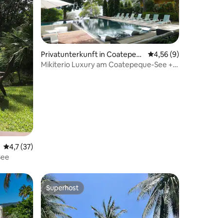
Privatunterkunft in Coatepeq
Durchschnittliche B
4,56 (9)
54 Bewertungen
ue
Mikiterio Luxury am Coatepeque-See +
Pool + WLAN
Durchschnittliche Bewertung: 4,7 von 5, 37 Bewertungen
4,7 (37)
See
Superhost
Superhost