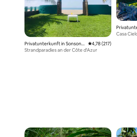
Privatunt
Casa Ciel
Privatunterkunft in Sonsonat
Durchschnittliche Bew
4,78 (217)
e
Strandparadies an der Côte d'Azur