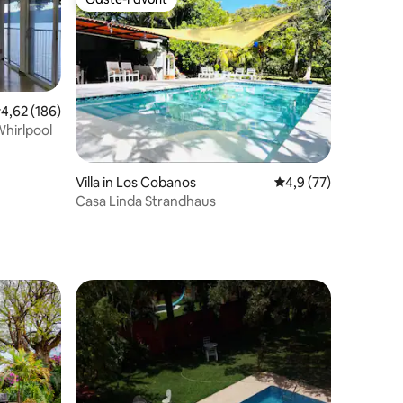
Gäste-Favorit
67 Bewertungen
urchschnittliche Bewertung: 4,62 von 5, 186 Bewertungen
4,62 (186)
Whirlpool
Villa in Los Cobanos
Durchschnittliche B
4,9 (77)
Casa Linda Strandhaus