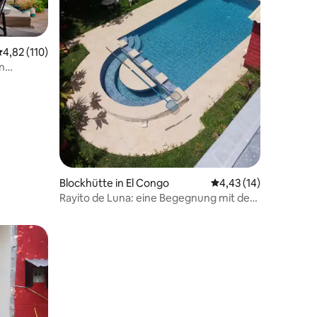
urchschnittliche Bewertung: 4,82 von 5, 110 Bewertungen
4,82 (110)
n
Blockhütte in El Congo
Durchschnittliche Be
4,43 (14)
11 Bewertungen
Rayito de Luna: eine Begegnung mit der
Natur