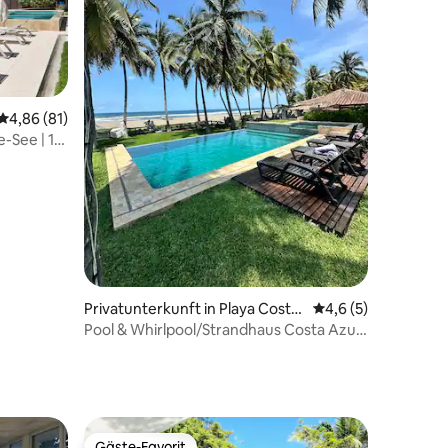
20 Bewertungen
Durchschnittliche Bewertung: 4,86 von 5, 81 Bewertungen
4,86 (81)
e-See | 14
Privatunterkunft in Playa Costa
Durchschnittliche 
4,6 (5)
Azul
Pool & Whirlpool/Strandhaus Costa Azul
El Salvador
Gäste-Favorit