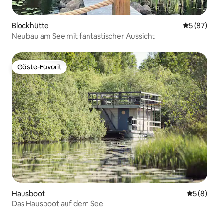
Blockhütte
Durchschni
5 (87)
Neubau am See mit fantastischer Aussicht
Gäste-Favorit
Gäste-Favorit
Hausboot
Durchschn
5 (8)
Das Hausboot auf dem See