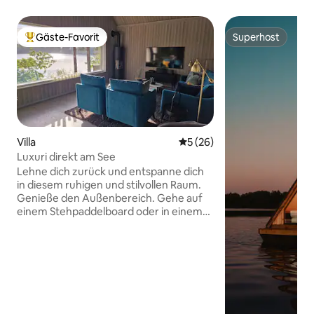
Gäste-Favorit
Superhost
Beliebter Gäste-Favorit.
Superhost
Villa
Durchschnittliche Bewertun
5 (26)
Luxuri direkt am See
Lehne dich zurück und entspanne dich
in diesem ruhigen und stilvollen Raum.
Genieße den Außenbereich. Gehe auf
einem Stehpaddelboard oder in einem
Kajak auf den See. Das Haus befindet
sich mitten auf einem Waldgrundstück.
Trainiere im kleinen, aber luxuriösen
Fitnessraum und entspanne dich dann in
der Badewanne oder in der Sauna.
Erhalte Strom. Kotten ist eine
einzigartige, von Architekten