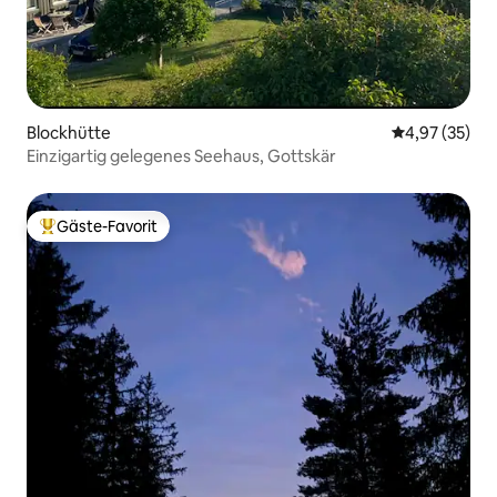
Blockhütte
Durchschnitt
4,97 (35)
Einzigartig gelegenes Seehaus, Gottskär
Gäste-Favorit
Beliebter Gäste-Favorit.