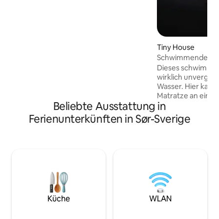
entworfene Residenz für alle, die dem
Stress und der Großstadt entfliehen
möchten. Hier gibt es keine Pflichten,
nur Frieden. Das Haus ist nicht für
Kleinkinder geeignet. Kinder müssen
Tiny House
mindestens 9 Jahre alt sein.
Schwimmendes Ti
Dieses schwimmend
wirklich unverges
Wasser. Hier kann
Matratze an eine
Beliebte Ausstattung in
Wasser genießen.
Aufenthalt an uns
Ferienunterkünften in Sør-Sverige
Liegeplatz mit Bli
erreichst unseren
Geschäft, unser C
Pizzeria mit dem 
Zugang zu der Du
Einrichtungen uns
Du kannst in unse
bestellen oder de
Campingplatz-Pick
Küche
WLAN
Campingaufenthal
Wasser, Strom oder