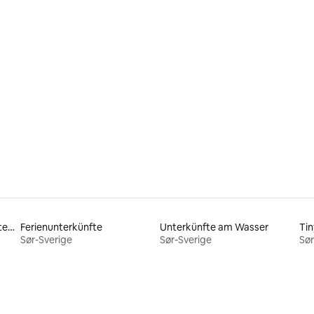
Bewertung: 5 von 5, 36 Bewertungen
Unterkünfte mit behindertengerechtem Bett
Ferienunterkünfte
Unterkünfte am Wasser
Tin
Sør-Sverige
Sør-Sverige
Sør