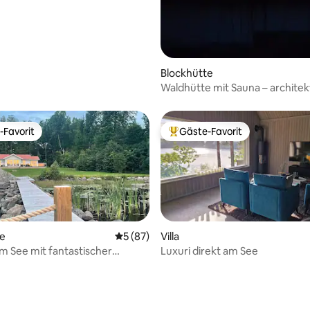
Blockhütte
Waldhütte mit Sauna – archite
Design
-Favorit
Gäste-Favorit
r Gäste-Favorit.
Beliebter Gäste-Favorit.
te
Durchschnittliche Bewertung: 5 von 5, 
5 (87)
Villa
 See mit fantastischer
Luxuri direkt am See