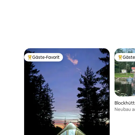
Gäste-Favorit
Gäste
Beliebter Gäste-Favorit.
Beliebte
Blockhüt
Neubau am
Aussicht