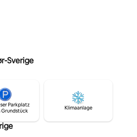
Terrasse, einen Boule-Platz und einen
Grill im Freien. Sie befindet sich auf dem
d
Hügel Hallandsåsen mit Meerblick über
Skälderviken. Schöner und einzigartiger
privater Garten, mit voller Privatsphäre
vater
und in der Nähe der Natur. Die erhöhte
frage
Lage und die Ausrichtung nach
Südwesten sorgen für helle und sonnige
Tage, von Sonnenaufgang bis
Sonnenuntergang.
ør-Sverige
ser Parkplatz
Klimaanlage
 Grundstück
rige