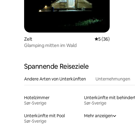
Zelt
Durchschnittliche 
5 (36)
Glamping mitten im Wald
Spannende Reiseziele
Andere Arten von Unterkünften
Unternehmungen
Hotelzimmer
Sør-Sverige
Sør-Sverige
Unterkünfte mit Pool
Mehr anzeigen
Sør-Sverige