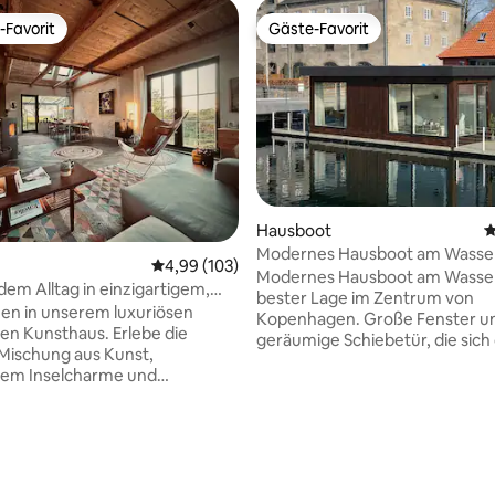
-Favorit
Gäste-Favorit
r Gäste-Favorit.
Gäste-Favorit
Hausboot
D
Modernes Hausboot am Wasser
Durchschnittliche Bewertung: 4,99 von 5, 1
4,99 (103)
Erstklassige zentrale Lage
Modernes Hausboot am Wasser
dem Alltag in einzigartigem,
bester Lage im Zentrum von
m Bohème-Stil
en in unserem luxuriösen
Kopenhagen. Große Fenster und eine
unsthaus. Erlebe die
geräumige Schiebetür, die sich 
Mischung aus Kunst,
zum Wasser öffnet, schaffen e
em Inselcharme und
hellen und ruhigen Wohnraum. Da
ischem Design in diesem
Hausboot befindet sich in einer
igen Haus, das von der
exklusiven Gegend am Wasser 
rma Norsonn entworfen wurde.
Nähe des Opernhauses und de
et in die atemberaubende
Opernparks. Es gibt eine gute
t von Møn bietet dieses
an die öffentlichen Verkehrsmit