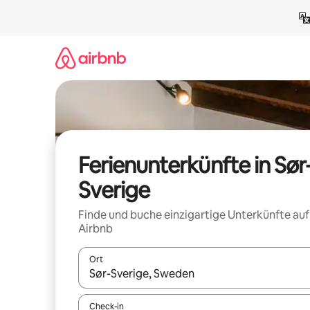
Zu
Inhalten
springen
Ferienunterkünfte in Sør
Sverige
Finde und buche einzigartige Unterkünfte auf
Airbnb
Ort
Wenn Ergebnisse verfügbar sind, navigiere mit d
Check-in