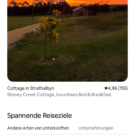
Cottage in Strathalbyn
Durchschnittl
4,96 (155)
Stoney Creek Cottage, luxuriöses Bed & Breakfast
Spannende Reiseziele
Andere Arten von Unterkünften
Unternehmungen