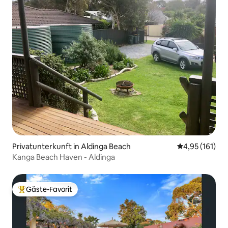
Privatunterkunft in Aldinga Beach
Durchschnittl
4,95 (161)
Kanga Beach Haven - Aldinga
Gäste-Favorit
Beliebter Gäste-Favorit.