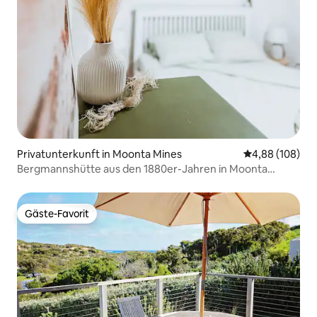
Privatunterkunft in Moonta Mines
Durchschnittli
4,88 (108)
Bergmannshütte aus den 1880er-Jahren in Moonta
Mines – Kulturerbe
Gäste-Favorit
Gäste-Favorit