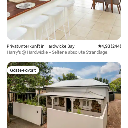
Privatunterkunft in Hardwicke Bay
Durchschnittli
4,93 (244)
Harry's @ Hardwicke – Seltene absolute Strandlage!
Gäste-Favorit
Gäste-Favorit