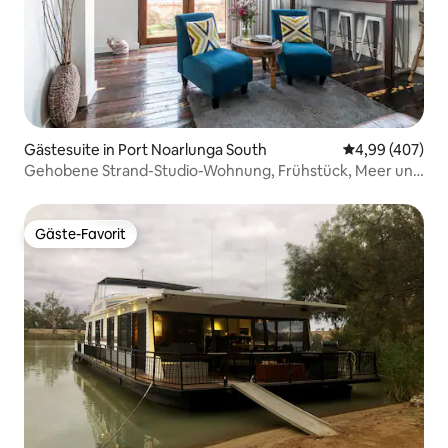
Gästesuite in Port Noarlunga South
Durchschnittli
4,99 (407)
Gehobene Strand-Studio-Wohnung, Frühstück, Meer und
Wein
Gäste-Favorit
Gäste-Favorit