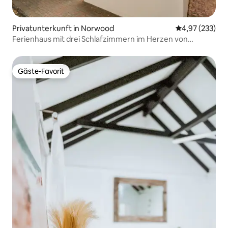
Privatunterkunft in Norwood
Durchschnittli
4,97 (233)
Ferienhaus mit drei Schlafzimmern im Herzen von
Norwood
Gäste-Favorit
Gäste-Favorit