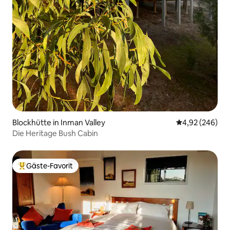
Blockhütte in Inman Valley
Durchschnittli
4,92 (246)
Die Heritage Bush Cabin
Gäste-Favorit
Beliebter Gäste-Favorit.