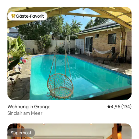
House
Gäste-Favorit
Beliebter Gäste-Favorit.
Wohnung in Grange
Durchschnittli
4,96 (134)
Sinclair am Meer
Superhost
Superhost