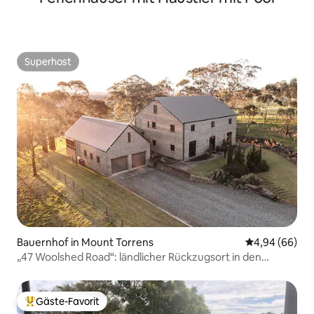
Superhost
Superhost
Bauernhof in Mount Torrens
Durchschnittl
4,94 (66)
„47 Woolshed Road“: ländlicher Rückzugsort in den
Adelaide Hills
Gäste-Favorit
Beliebter Gäste-Favorit.