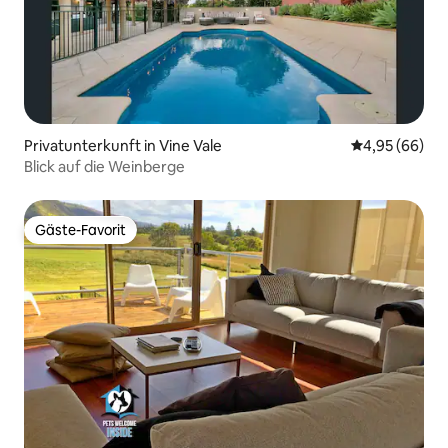
Privatunterkunft in Vine Vale
Durchschnittl
4,95 (66)
Blick auf die Weinberge
Gäste-Favorit
Gäste-Favorit