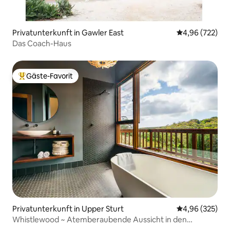
Privatunterkunft in Gawler East
Durchschnittli
4,96 (722)
Das Coach-Haus
Gäste-Favorit
Beliebter Gäste-Favorit.
Privatunterkunft in Upper Sturt
Durchschnittli
4,96 (325)
Whistlewood ~ Atemberaubende Aussicht in den
Adelaide Hills