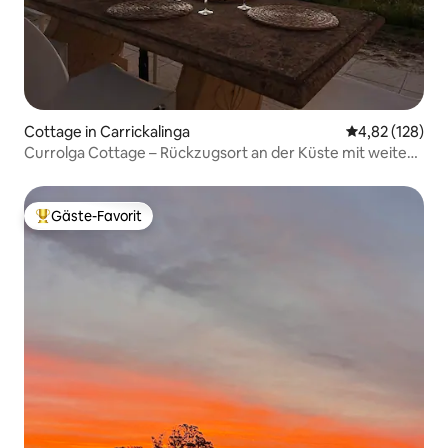
Cottage in Carrickalinga
Durchschnittl
4,82 (128)
Currolga Cottage – Rückzugsort an der Küste mit weitem
Meerblick
Gäste-Favorit
Beliebter Gäste-Favorit.