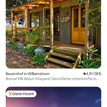
Bauernhof in Williamstown
Durchschnittl
4,91 (183)
Bonza! Mill About Vineyard: Gemütliche Unterkünfte in
Barossa
Gäste-Favorit
Beliebter Gäste-Favorit.