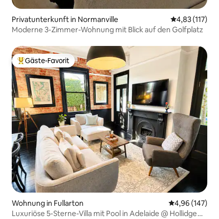
Privatunterkunft in Normanville
Durchschnittl
4,83 (117)
Moderne 3-Zimmer-Wohnung mit Blick auf den Golfplatz
Gäste-Favorit
Beliebter Gäste-Favorit.
Wohnung in Fullarton
Durchschnittli
4,96 (147)
Luxuriöse 5-Sterne-Villa mit Pool in Adelaide @ Hollidge