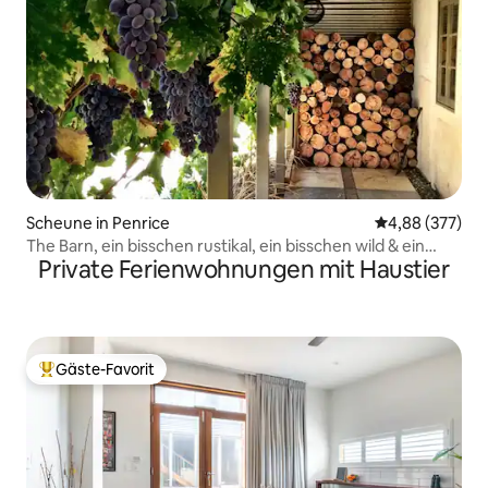
Scheune in Penrice
Durchschnittli
4,88 (377)
The Barn, ein bisschen rustikal, ein bisschen wild & ein
Private Ferienwohnungen mit Haustier
bisschen luxuriös
Gäste-Favorit
Beliebter Gäste-Favorit.