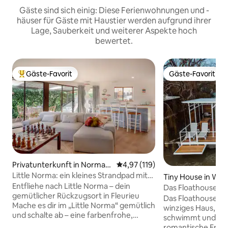
Gäste sind sich einig: Diese Ferienwohnungen und -
häuser für Gäste mit Haustier werden aufgrund ihrer
Lage, Sauberkeit und weiterer Aspekte hoch
bewertet.
Gäste-Favorit
Gäste-Favorit
Beliebter Gäste-Favorit.
Gäste-Favorit
Privatunterkunft in Norman
Durchschnittliche Bewertung: 4
4,97 (119)
ville
Little Norma: ein kleines Strandpad mit
Tiny House in Whi
viel Stil
Entfliehe nach Little Norma – dein
Das Floathouse –
gemütlicher Rückzugsort in Fleurieu
Tiny House auf de
Das Floathouse ist 
Mache es dir im „Little Norma“ gemütlich
winziges Haus, da
und schalte ab – eine farbenfrohe,
schwimmt und eine
komfortable Oase mit 2 Schlafzimmern,
romantische Erfah