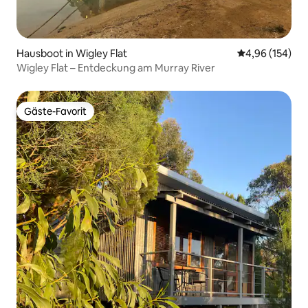
Hausboot in Wigley Flat
Durchschnittli
4,96 (154)
Wigley Flat – Entdeckung am Murray River
Gäste-Favorit
Gäste-Favorit