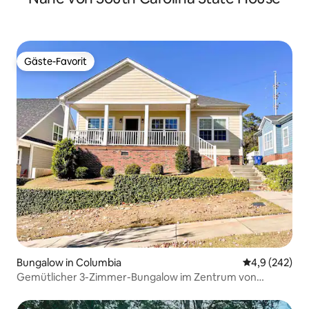
Gäste-Favorit
Gäste-Favorit
Bungalow in Columbia
Durchschnittl
4,9 (242)
Gemütlicher 3-Zimmer-Bungalow im Zentrum von
Columbia