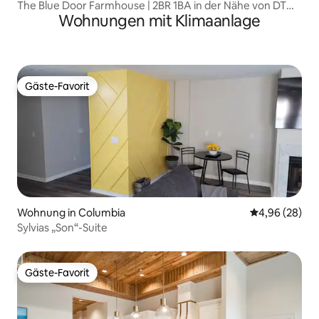
The Blue Door Farmhouse | 2BR 1BA in der Nähe von DT
Wohnungen mit Klimaanlage
Cola
Gäste-Favorit
Gäste-Favorit
Wohnung in Columbia
Durchschnittl
4,96 (28)
Sylvias „Son“-Suite
Gäste-Favorit
Gäste-Favorit