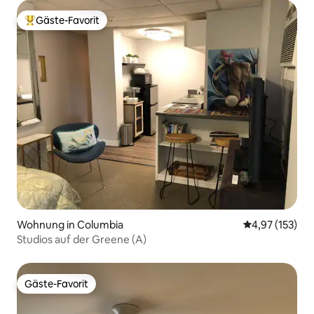
Gäste-Favorit
Beliebter Gäste-Favorit.
Wohnung in Columbia
Durchschnittl
4,97 (153)
Studios auf der Greene (A)
Gäste-Favorit
Gäste-Favorit