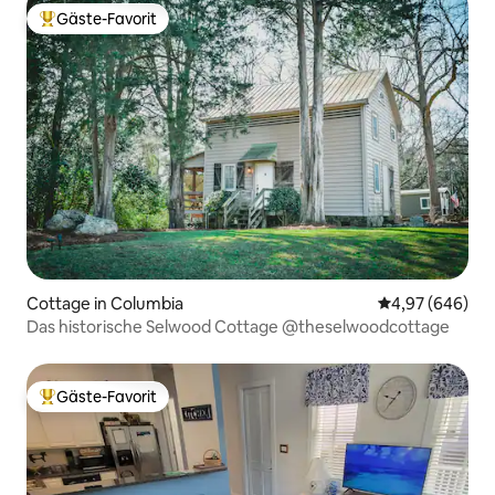
Gäste-Favorit
Beliebter Gäste-Favorit.
Cottage in Columbia
Durchschnittli
4,97 (646)
Das historische Selwood Cottage @theselwoodcottage
Gäste-Favorit
Beliebter Gäste-Favorit.