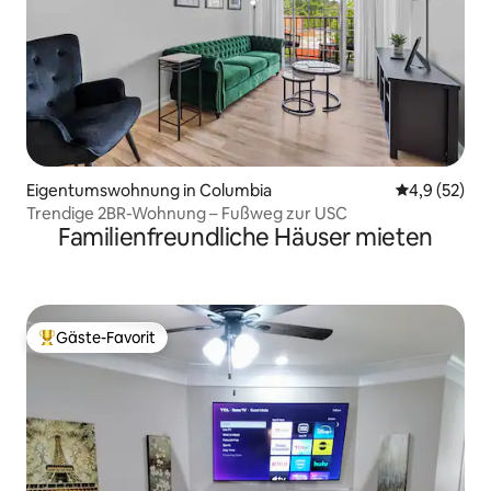
Eigentumswohnung in Columbia
Durchschnit
4,9 (52)
Trendige 2BR-Wohnung – Fußweg zur USC
Familienfreundliche Häuser mieten
Gäste-Favorit
Beliebter Gäste-Favorit.