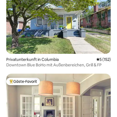
Privatunterkunft in Columbia
Durchschni
5 (152)
Downtown Blue BoHo mit Außenbereichen, Grill & FP
Gäste-Favorit
Beliebter Gäste-Favorit.