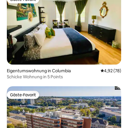
Gäste-Favorit
Eigentumswohnung in Columbia
Durchschnittl
4,92 (78)
Schicke Wohnung in 5 Points
Gäste-Favorit
Gäste-Favorit