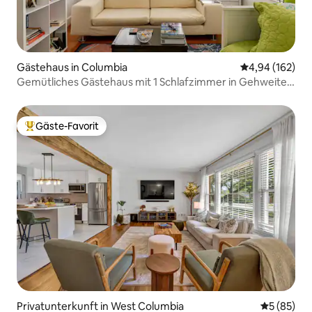
Gästehaus in Columbia
Durchschnittli
4,94 (162)
Gemütliches Gästehaus mit 1 Schlafzimmer in Gehweite
zur USC
Gäste-Favorit
Beliebter Gäste-Favorit.
Privatunterkunft in West Columbia
Durchschni
5 (85)