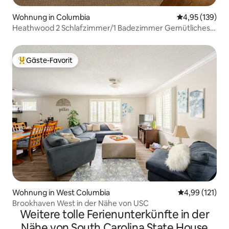
Wohnung in Columbia
Durchschnittl
4,95 (139)
Heathwood 2 Schlafzimmer/1 Badezimmer Gemütliches
Zuhause
Gäste-Favorit
Beliebter Gäste-Favorit.
Wohnung in West Columbia
Durchschnittl
4,99 (121)
Brookhaven West in der Nähe von USC
Weitere tolle Ferienunterkünfte in der
Nähe von South Carolina State House