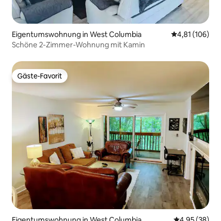
Eigentumswohnung in West Columbia
Durchschnittl
4,81 (106)
Schöne 2-Zimmer-Wohnung mit Kamin
Gäste-Favorit
Gäste-Favorit
Eigentumswohnung in West Columbia
Durchschnittl
4,95 (38)