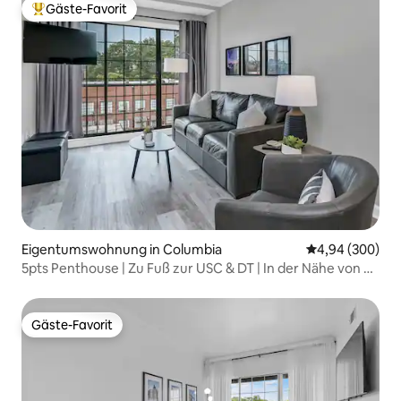
Gäste-Favorit
Beliebter Gäste-Favorit.
Eigentumswohnung in Columbia
Durchschnittli
4,94 (300)
5pts Penthouse | Zu Fuß zur USC & DT | In der Nähe von Ft.
Jackson
Gäste-Favorit
Gäste-Favorit