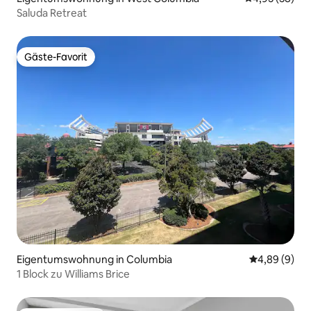
Saluda Retreat
Gäste-Favorit
Gäste-Favorit
Eigentumswohnung in Columbia
Durchschnitt
4,89 (9)
1 Block zu Williams Brice