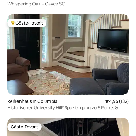
Whispering Oak – Cayce SC
Gäste-Favorit
Beliebter Gäste-Favorit.
Reihenhaus in Columbia
Durchschnittl
4,95 (132)
Historischer University Hill* Spaziergang zu 5 Points &
USC!
Gäste-Favorit
Gäste-Favorit