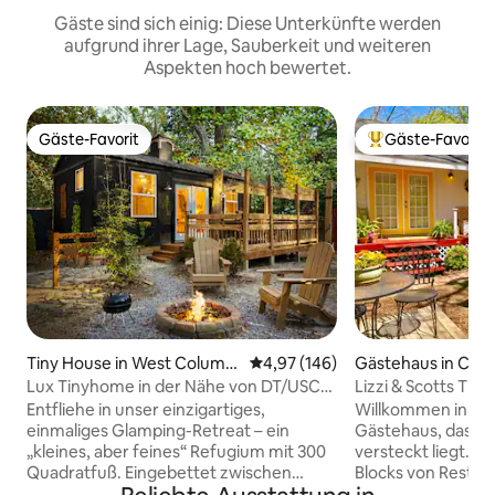
Gäste sind sich einig: Diese Unterkünfte werden
aufgrund ihrer Lage, Sauberkeit und weiteren
Aspekten hoch bewertet.
Gäste-Favorit
Gäste-Favorit
Gäste-Favorit
Beliebter Gäste-F
Tiny House in West Columbi
Durchschnittliche Bewertung: 4
4,97 (146)
Gästehaus in Col
a
Lux Tinyhome in der Nähe von DT/USC/
Lizzi & Scotts Ti
Stadion /Ft. Jackson
USC-Vista
Entfliehe in unser einzigartiges,
Willkommen in un
einmaliges Glamping-Retreat – ein
Gästehaus, das im
„kleines, aber feines“ Refugium mit 300
versteckt liegt. Es
Quadratfuß. Eingebettet zwischen
Blocks von Restau
Bäumen und vollständig eingezäunt, um
Kunstfilmhaus un