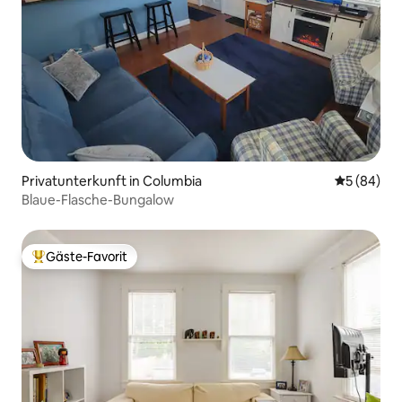
Privatunterkunft in Columbia
Durchschni
5 (84)
Blaue-Flasche-Bungalow
Gäste-Favorit
Beliebter Gäste-Favorit.