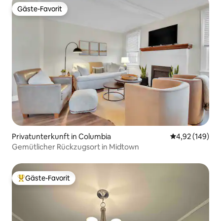
Gäste-Favorit
Gäste-Favorit
Privatunterkunft in Columbia
Durchschnittli
4,92 (149)
Gemütlicher Rückzugsort in Midtown
Gäste-Favorit
Beliebter Gäste-Favorit.