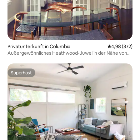
Privatunterkunft in Columbia
Durchschnittli
4,98 (372)
Außergewöhnliches Heathwood-Juwel in der Nähe von
USC & Fort Jackson!
Superhost
Superhost