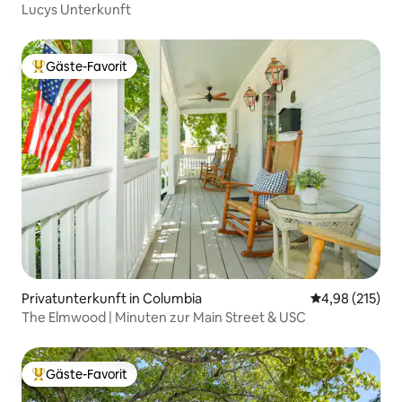
Lucys Unterkunft
Gäste-Favorit
Beliebter Gäste-Favorit.
Privatunterkunft in Columbia
Durchschnittl
4,98 (215)
The Elmwood | Minuten zur Main Street & USC
Gäste-Favorit
Beliebter Gäste-Favorit.