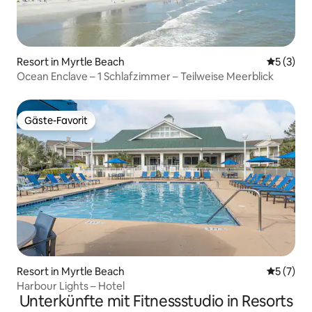
Resort in Myrtle Beach
Durchsch
5 (3)
Ocean Enclave – 1 Schlafzimmer – Teilweise Meerblick
Gäste-Favorit
Gäste-Favorit
Resort in Myrtle Beach
Durchsch
5 (7)
Harbour Lights – Hotel
Unterkünfte mit Fitnessstudio in Resorts