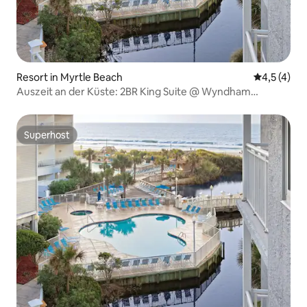
Resort in Myrtle Beach
Durchschni
4,5 (4)
Auszeit an der Küste: 2BR King Suite @ Wyndham
Seawatch
Superhost
Superhost