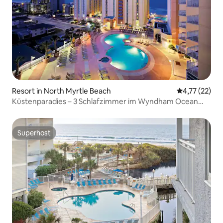
Resort in North Myrtle Beach
Durchschnitt
4,77 (22)
Küstenparadies – 3 Schlafzimmer im Wyndham Ocean
Boulevard
Superhost
Superhost