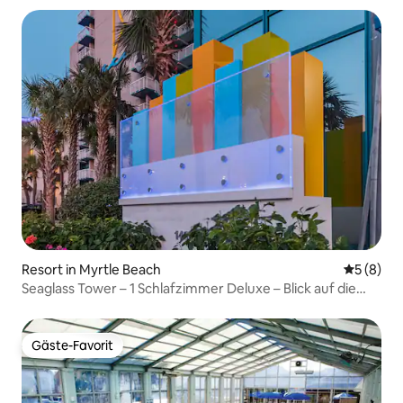
Resort in Myrtle Beach
Durchschn
5 (8)
Seaglass Tower – 1 Schlafzimmer Deluxe – Blick auf die
Stadt
Gäste-Favorit
Gäste-Favorit