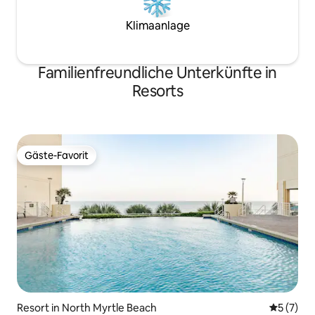
Klimaanlage
Familienfreundliche Unterkünfte in
Resorts
Gäste-Favorit
Gäste-Favorit
Resort in North Myrtle Beach
Durchsch
5 (7)