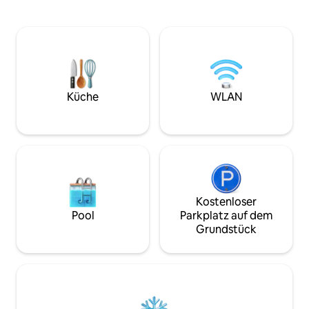
Dieses Resort liegt am beliebten
offenen Wohnbere
Crescent Beach und verfügt über 3
einem Küsten-Dek
Außenpools, einen Kinderpool, einen
Die Unterkunft bi
Innenpool, einen langsamen Fluss, einen
komfortablen Woh
Innenwhirlpool und 3 Whirlpools am
einer KOMPLETTE
Meer. Sonnenanbeter werden die
Aufenthalt noch w
üppige tropische Landschaftsgestaltung
gestalten. Das Sc
und die Tiki-Bar auf dem Pool-Deck
bequeme Queensiz
Küche
WLAN
lieben. Dein Paradies mit 1 Schlafzimmer
Kommode, einen 
und 1 Badezimmer am Strand kann es
Kleiderschrank u
kaum erwarten, dich kennenzulernen!
zum Badezimmer m
Kostenloser
Pool
Parkplatz auf dem
Grundstück