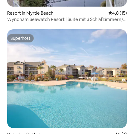
Resort in Myrtle Beach
Durchschnit
4,8 (15)
Wyndham Seawatch Resort | Suite mit 3 Schlafzimmern/2
Bädern und Kingsize-Doppelbett
Superhost
Superhost