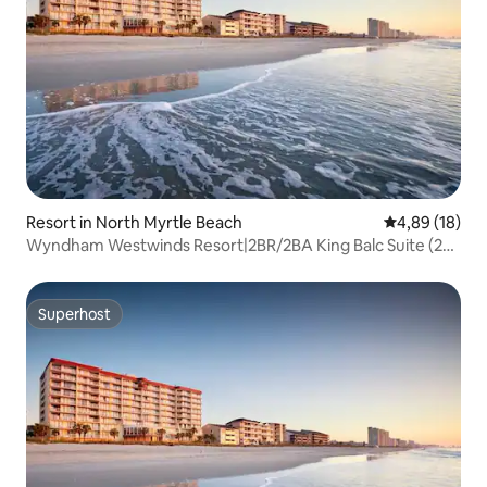
Resort in North Myrtle Beach
Durchschnitt
4,89 (18)
Wyndham Westwinds Resort|2BR/2BA King Balc Suite (2
Schlafzimmer/2 Badezimmer, Kingsize-Bett, Balkon)
Superhost
Superhost