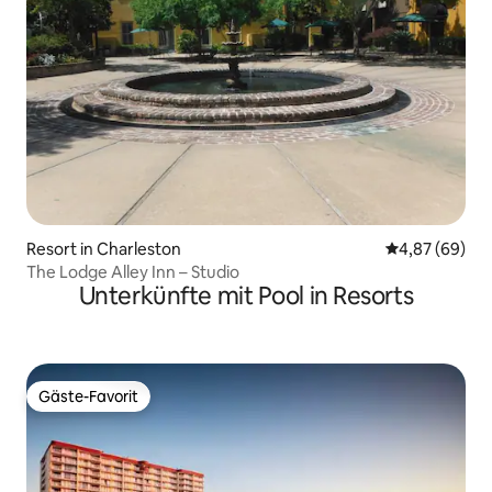
Resort in Charleston
Durchschnittl
4,87 (69)
The Lodge Alley Inn – Studio
Unterkünfte mit Pool in Resorts
Gäste-Favorit
Gäste-Favorit