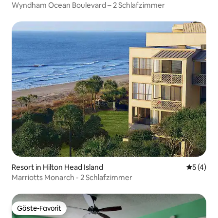
Wyndham Ocean Boulevard – 2 Schlafzimmer
Resort in Hilton Head Island
Durchsch
5 (4)
Marriotts Monarch - 2 Schlafzimmer
Gäste-Favorit
Gäste-Favorit