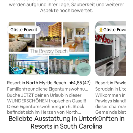
werden aufgrund ihrer Lage, Sauberkeit und weiterer
Aspekte hoch bewertet.
Gäste-Favorit
Gäste-Favorit
Gäste-Favorit
Beliebter Gäste-F
Resort in North Myrtle Beach
Durchschnittliche Bewertung: 
4,85 (47)
Resort in Pawleys 
Familienfreundliche Eigentumswohnung
Sprudeln in Litchf
direkt am Meer, N Myrtle
Buche JETZT deinen Urlaub in dieser
Willkommen in de
WUNDERSCHÖNEN tropischen Oase!!!
Pawleys Island! E
Diese Eigentumswohnung im 6. Stock
dieser charmante
befindet sich im Herzen von North
Gemeinde bietet d
Beliebte Ausstattung in Unterkünften in
Myrtle Beach und bietet einen
Eigentumswohnun
atemberaubenden Meerblick von
Mischung aus mo
Resorts in South Carolina
deinem Wohnzimmer und Balkon aus.
südlichem Charme. Du wirst von ei