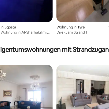
in Bqosta
Wohnung in Tyre
 Wohnung in Al-Sharhabil mit
Direkt am Strand 1
d Pool
ertung: 4,77 von 5, 60 Bewertungen
igentumswohnungen mit Strandzuga