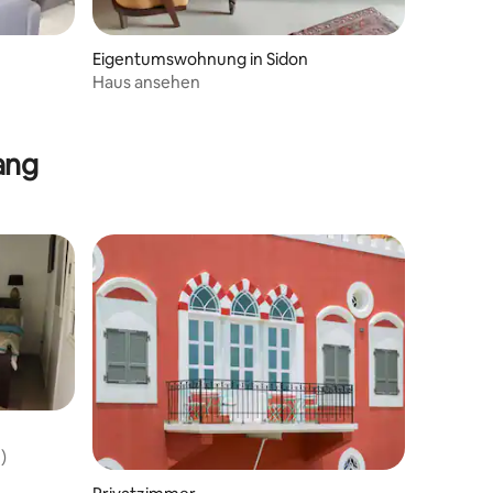
Eigentumswohnung in Sidon
z
Haus ansehen
ang
)