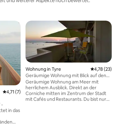
eit und weiterer Aspekte hoch bewertet.
Wohnun
Traumwoh
Genieße e
zentral 
Wohnung 
angrenz
Restauran
zwei Min
Wohnung in Tyre
Durchschnittliche Be
4,78 (23)
wie die 
Geräumige Wohnung mit Blick auf den
befindet 
Sonnenuntergang
Geräumige Wohnung am Meer mit
vorhande
herrlichem Ausblick. Direkt an der
Durchschnittliche Bewertung: 4,71 von 5, 7 Bewertungen
4,71 (7)
ein Fitne
Corniche mitten im Zentrum der Stadt
Supermark
mit Cafés und Restaurants. Du bist nur
großes S
 -
wenige Gehminuten vom öffentlichen
weiter vi
et in das
Strand und 5 Fahrminuten von der
und fußlä
Altstadt entfernt. Die Wohnung ist eine
47 Bewertungen
ränden
geräumige historische
entfernt.
Familienwohnung, die sowohl eine
Paare, die
familiäre als auch eine private