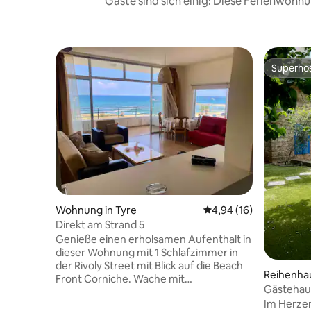
Gäste sind sich einig: Diese Ferienwoh
Superho
Superho
Wohnung in Tyre
Durchschnittliche Bew
4,94 (16)
Direkt am Strand 5
Genieße einen erholsamen Aufenthalt in
dieser Wohnung mit 1 Schlafzimmer in
der Rivoly Street mit Blick auf die Beach
Reihenhau
Front Corniche. Wache mit
Gästehaus
atemberaubendem Meerblick auf und
Im Herzen
erkunde den alten Souk, Boutique-