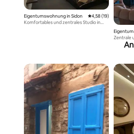
Eigentumswohnung in Sidon
Durchschnittliche Bew
4,58 (19)
Komfortables und zentrales Studio in
Saida mit Meerblick
Eigentum
Zentrale
An
Eigentum
Parkplätz