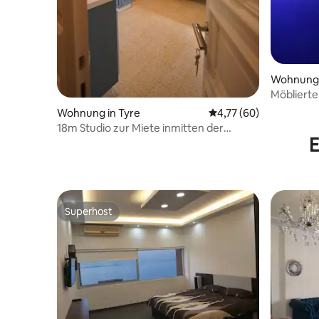
Wohnung 
Möblierte
Garten un
Wohnung in Tyre
Durchschnittliche Bew
4,77 (60)
18m Studio zur Miete inmitten der
E
Innenstadt von Tyre
Superhost
Superhost