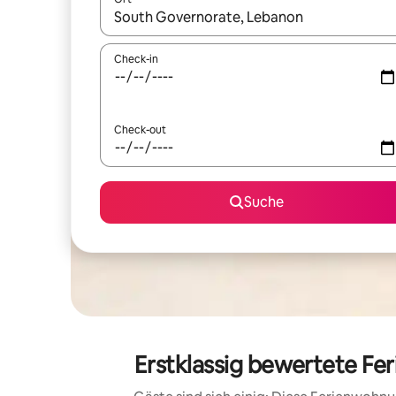
Wenn Ergebnisse verfügbar sind, navigiere mit d
Check-in
Check-out
Suche
Erstklassig bewertete F