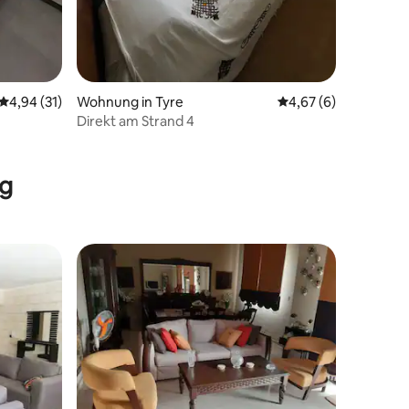
Durchschnittliche Bewertung: 4,94 von 5, 31 Bewertungen
4,94 (31)
Wohnung in Tyre
Durchschnittliche B
4,67 (6)
Direkt am Strand 4
ng