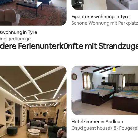
ertung: 4,58 von 5, 19 Bewertungen
Eigentumswohnung in Tyre
Schöne Wohnung mit Parkplat
swohnung in Tyre
 und geräumige
dere Ferienunterkünfte mit Strandzug
swohnung in Tyre – Kostenlose
e
Hotelzimmer in Aadloun
Osud guest house ( 8- Fougere 