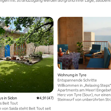
nungen mit Strandzugang werden aufgrund ihrer Lage, Sauberk
st
st
ertung: 4,94 von 5, 16 Bewertungen
Wohnung in Tyre
Entspannende Schritte
Willkommen in „Relaxing Steps“
Apartments am Meer! Eingebett
Herz von Tyre (Sour), nur einen
s in Sidon
Durchschnittliche Bewertung: 4,91 von 5, 
4,91 (47)
Steinwurf von unberührten St
 Beit Tout
und erstklassigen Restaurants 
 von Saida steht Beit Tout seit
Perfekt für große Familien und 