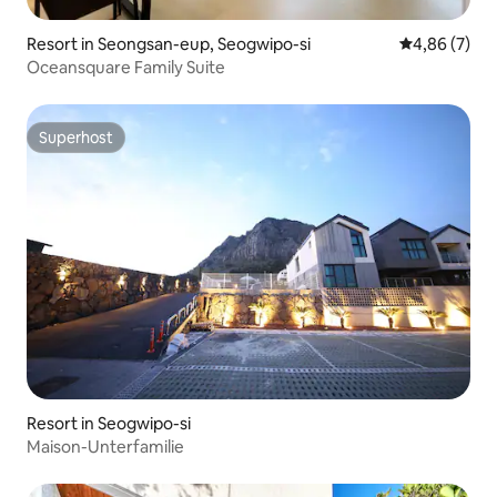
Resort in Seongsan-eup, Seogwipo-si
Durchschnitt
4,86 (7)
Oceansquare Family Suite
Superhost
Superhost
Resort in Seogwipo-si
Maison-Unterfamilie