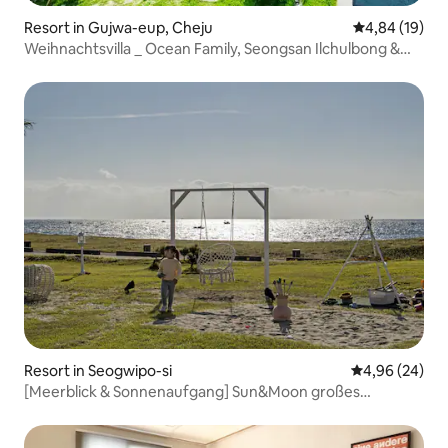
Resort in Gujwa-eup, Cheju
Durchschnitt
4,84 (19)
Weihnachtsvilla _ Ocean Family, Seongsan Ilchulbong &
Hado Beach, Außenpool & Barbecue
Resort in Seogwipo-si
Durchschnittl
4,96 (24)
[Meerblick & Sonnenaufgang] Sun&Moon großes
Zweibettzimmer