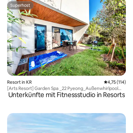
Superhost
Superhost
Resort in KR
Durchschnittl
4,75 (114)
[Arts Resort] Garden Spa _22 Pyeong_Außenwhirlpool
Unterkünfte mit Fitnessstudio in Resorts
(kostenloses Thermalwasser)