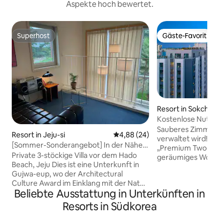
Aspekte hoch bewertet.
Superhost
Gäste-Favorit
Superhost
Gäste-Favorit
Resort in Sokcho-s
Kostenlose Nutzun
der Annehmlichkei
Sauberes Zimmer,
Resort in Jeju-si
Durchschnittliche Bewertung: 
4,88 (24)
Kostengünstiges H
verwaltet wird! Ga
[Sommer-Sonderangebot] In der Nähe
„Premium Two-Ro
des Strandes von Jeju, Seongsan
Private 3-stöckige Villa vor dem Hado
geräumiges Wohnz
Ilchulbong, Gemeinde Gwajwa | Privates
Beach, Jeju Dies ist eine Unterkunft in
Personen Zusätzli
3-stöckiges freistehendes Haus
Gujwa-eup, wo der Architectural
(kostenloser Zuga
Culture Award im Einklang mit der Natur
usw.!!) * Struktur mit geräumigem
Beliebte Ausstattung in Unterkünften in
verliehen wird. Mit einem Kiefernwald
Wohnzimmer in z
und Meer im Hintergrund ist dieses
Kingsize-Bett und
Resorts in Südkorea
Privathaus auf jeder Etage einzigartig.
Zimmer (privater B