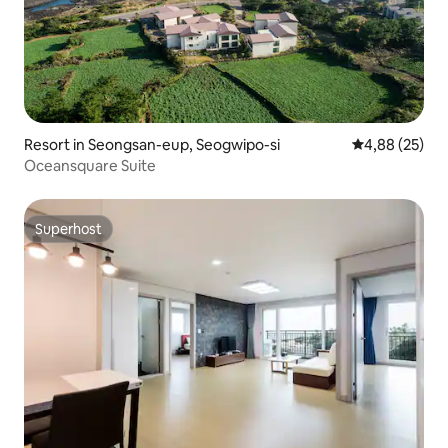
Resort in Seongsan-eup, Seogwipo-si
Durchschnittl
4,88 (25)
Oceansquare Suite
Superhost
Superhost