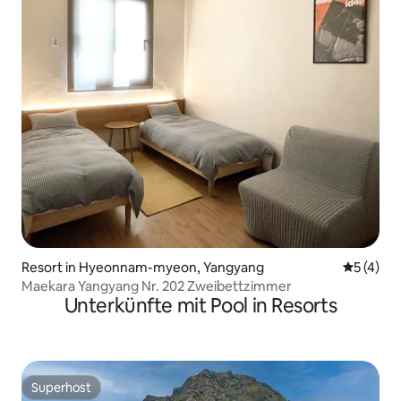
Resort in Hyeonnam-myeon, Yangyang
Durchsch
5 (4)
Maekara Yangyang Nr. 202 Zweibettzimmer
Unterkünfte mit Pool in Resorts
Superhost
Superhost