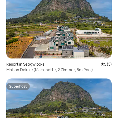
Resort in Seogwipo-si
Durchsch
5 (3)
Maison Deluxe (Maisonette, 2 Zimmer, 8m Pool)
Superhost
Superhost