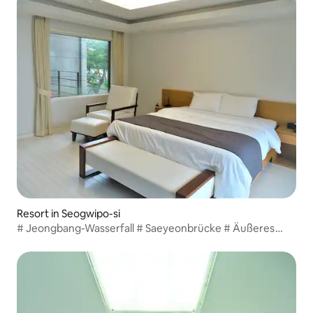
Resort in Seogwipo-si
# Jeongbang-Wasserfall # Saeyeonbrücke # Äußeres
Dolgae Sweet Royal Room für 2 Personen