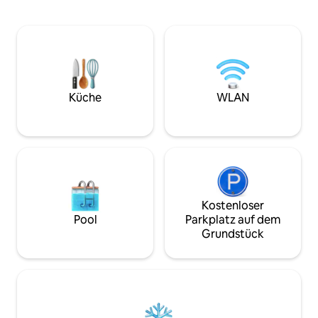
Im ersten Stock befindet sich ein
Standardanzahl de
Wohnzimmer, in dem du Kaffee und
Personen/maximal
Bücher genießen kannst. Im zweiten
(zusätzliche Pers
Stock befindet sich ein Vintage-
zusätzliche Kosten) - Zusätzliche Ko
Audioraum, in dem du Musik genießen
von 20.000 KRW p
kannst. Im dritten Stock befinden sich
Monate (einschlie
ein Schlafzimmer und ein Mini-Kino, das
für Ondol) * Check-in 16:00 Uhr - Vor
zu einem Netflix-Kino wird. Entspanne
Küche
WLAN
dem Check-in wird
im privaten Whirlpool im Freien,
individuell mit dir
während du nachts die Sterne
um dir das Zimmer
beobachtest, oder grille im
beim Check-in zu h
architektonischen Garten. Wichtige
kontaktiere uns, 
Touristenattraktionen wie Seongsan
Check-in zu vereinbaren. 
Ilchulbong Peak, Seopjikoji, Bijarim, Udo,
11:00 Uhr - Bitte 
Sehwa und Woljeong-ri Beach sind 20
für die Zimmerwartung e
Autominuten entfernt, und es gibt auch
Kostenloser
sich✳️ in einem Ho
ein beliebtes Brunch-Café (Lilo)
Pool
Parkplatz auf dem
der Gastgeber Air
innerhalb von 3 Gehminuten.
Grundstück
Konzept, ein Haus 
Surferlebnisse vor dem Strand,
vermieten. Es hat
Delfinsegel-Touren in der Nähe,
Einstellung als der
Haenyeo-Erlebnisse und mehr. Dies ist
gibt Regeln, die 
eine Unterkunft mit Privatsphäre und
um eine angeneh
Sicherheit, und die Workation ist auch
schaffen. Wir hoff
bequem mit einem Schreibtisch im
diejenigen, die es