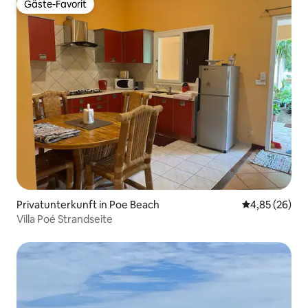
Gäste-Favorit
Gäste-Favorit
Privatunterkunft in Poe Beach
Durchschnittl
4,85 (26)
Villa Poé Strandseite