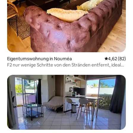
Eigentumswohnung in Nouméa
Durchschnittl
4,62 (82)
F2 nur wenige Schritte von den Stränden entfernt, ideale
Lage.