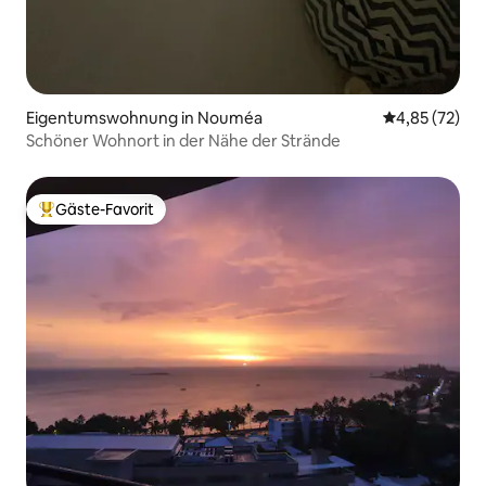
Eigentumswohnung in Nouméa
Durchschnitt
4,85 (72)
Schöner Wohnort in der Nähe der Strände
Gäste-Favorit
Beliebter Gäste-Favorit.