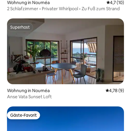
Wohnung in Nouméa
Durchschnit
4,7 (10)
2 Schlafzimmer • Privater Whirlpool • Zu Fuß zum Strand
Superhost
Superhost
Wohnung in Nouméa
Durchschnit
4,78 (9)
Anse Vata Sunset Loft
Gäste-Favorit
Gäste-Favorit