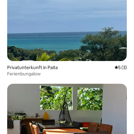
Privatunterkunft in Paita
Durchsch
5 (3)
Ferienbungalow