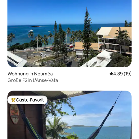
Wohnung in Nouméa
Durchschnitt
4,89 (19)
Große F2 in L'Anse-Vata
Gäste-Favorit
Beliebter Gäste-Favorit.