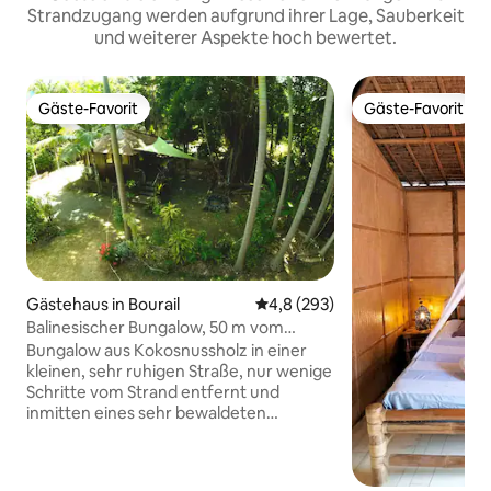
Strandzugang werden aufgrund ihrer Lage, Sauberkeit
und weiterer Aspekte hoch bewertet.
Gäste-Favorit
Gäste-Favorit
Gäste-Favorit
Gäste-Favorit
Gästehaus in Bourail
Durchschnittliche Bewertung: 
4,8 (293)
Balinesischer Bungalow, 50 m vom
Strand entfernt
Bungalow aus Kokosnussholz in einer
kleinen, sehr ruhigen Straße, nur wenige
Schritte vom Strand entfernt und
inmitten eines sehr bewaldeten
Gartens. Der Bungalow ist klimatisiert,
ausgestattet mit TV, WLAN,
Kühlschrank, Mikrowelle, Wasserkocher.