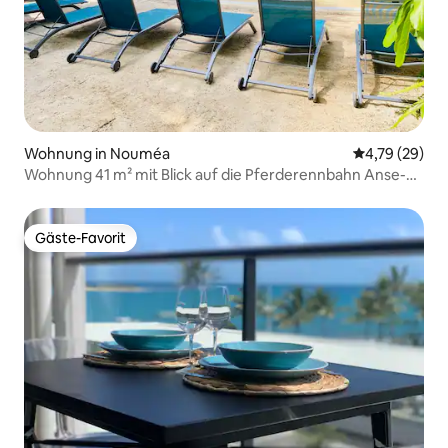
Wohnung in Nouméa
Durchschnitt
4,79 (29)
Wohnung 41 m² mit Blick auf die Pferderennbahn Anse-
Vata
Gäste-Favorit
Gäste-Favorit