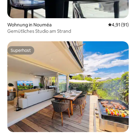
Wohnung in Nouméa
Durchschnitt
4,91 (91)
Gemütliches Studio am Strand
Superhost
Superhost