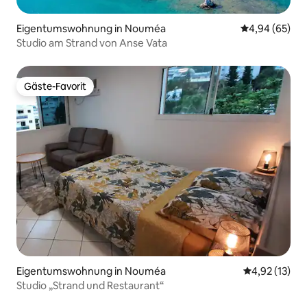
Eigentumswohnung in Nouméa
Durchschnittl
4,94 (65)
Studio am Strand von Anse Vata
Gäste-Favorit
Gäste-Favorit
Eigentumswohnung in Nouméa
Durchschnitt
4,92 (13)
Studio „Strand und Restaurant“