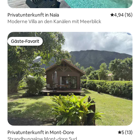
Privatunterkunft in Naïa
Durchschnitt
4,94 (16)
Moderne Villa an den Kanälen mit Meerblick
Gäste-Favorit
Gäste-Favorit
Privatunterkunft in Mont-Dore
Durchschn
5 (13)
Strandbungalow Mont-dore Sud