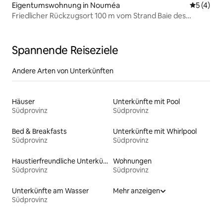
Eigentumswohnung in Nouméa
Durchsch
5 (4)
Friedlicher Rückzugsort 100 m vom Strand Baie des
Citrons Nouméa entfernt
Spannende Reiseziele
Andere Arten von Unterkünften
Häuser
Unterkünfte mit Pool
Südprovinz
Südprovinz
Bed & Breakfasts
Unterkünfte mit Whirlpool
Südprovinz
Südprovinz
Haustierfreundliche Unterkünfte
Wohnungen
Südprovinz
Südprovinz
Unterkünfte am Wasser
Mehr anzeigen
Südprovinz