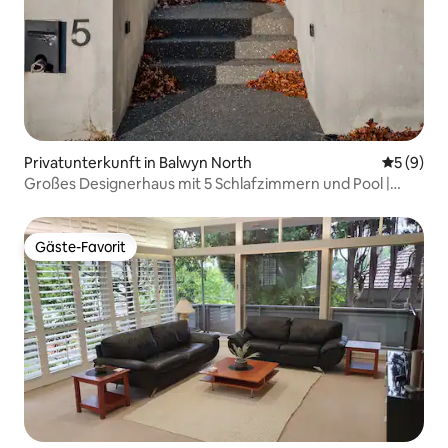
Privatunterkunft in Balwyn North
Durchschn
5 (9)
Großes Designerhaus mit 5 Schlafzimmern und Pool |
Balwyn
Gäste-Favorit
Gäste-Favorit