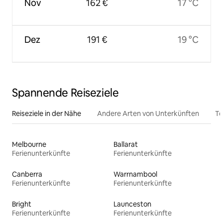
Nov
162 €
17 °C
Dez
191 €
19 °C
Spannende Reiseziele
Reiseziele in der Nähe
Andere Arten von Unterkünften
To
Melbourne
Ballarat
Ferienunterkünfte
Ferienunterkünfte
Canberra
Warrnambool
Ferienunterkünfte
Ferienunterkünfte
Bright
Launceston
Ferienunterkünfte
Ferienunterkünfte