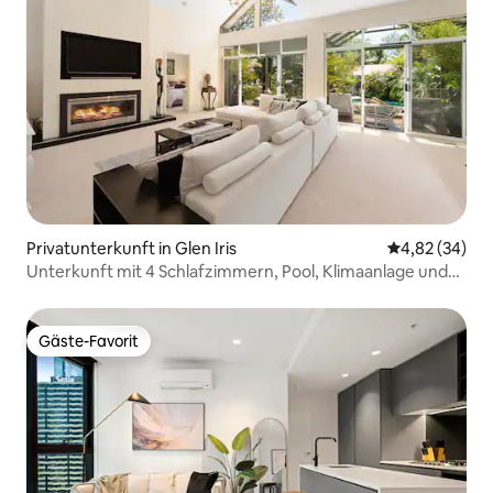
Privatunterkunft in Glen Iris
Durchschnittl
4,82 (34)
Unterkunft mit 4 Schlafzimmern, Pool, Klimaanlage und
WLAN
Gäste-Favorit
Gäste-Favorit