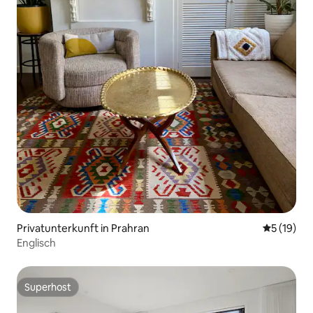
Privatunterkunft in Prahran
Durchschn
5 (19)
Englisch
Superhost
Superhost