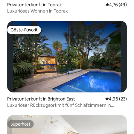
Privatunterkunft in Toorak
Durchschnitt
4,76 (49)
Luxuriöses Wohnen in Toorak
Gäste-Favorit
Gäste-Favorit
Privatunterkunft in Brighton East
Durchschnittl
4,96 (23)
Luxuriöser Rückzugsort mit fünf Schlafzimmern in
Brighton
Superhost
Superhost