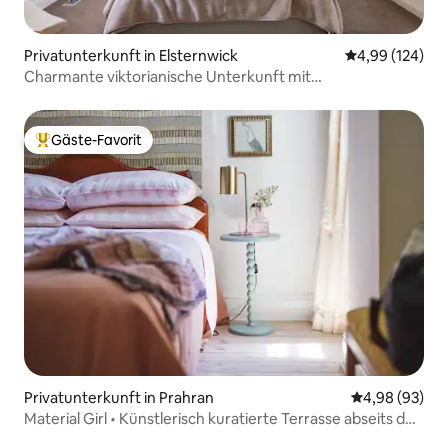
Privatunterkunft in Elsternwick
Durchschnittli
4,99 (124)
Charmante viktorianische Unterkunft mit
Außenaufnahmen
Gäste-Favorit
Beliebter Gäste-Favorit.
Privatunterkunft in Prahran
Durchschnittl
4,98 (93)
Material Girl • Künstlerisch kuratierte Terrasse abseits der
High St