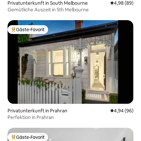
Privatunterkunft in South Melbourne
Durchschnittl
4,98 (89)
Gemütliche Auszeit in Sth Melbourne
Gäste-Favorit
Beliebter Gäste-Favorit.
Privatunterkunft in Prahran
Durchschnittl
4,94 (96)
Perfektion in Prahran
Gäste-Favorit
Beliebter Gäste-Favorit.