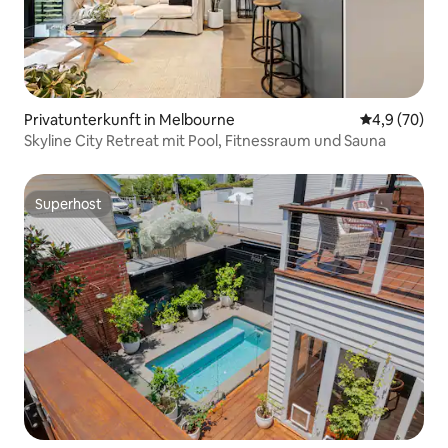
Privatunterkunft in Melbourne
Durchschnitt
4,9 (70)
Skyline City Retreat mit Pool, Fitnessraum und Sauna
Superhost
Superhost