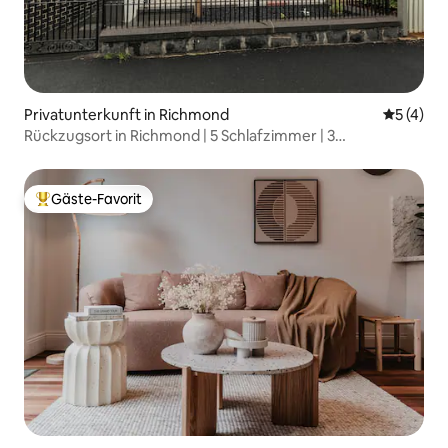
Privatunterkunft in Richmond
Durchsch
5 (4)
Rückzugsort in Richmond | 5 Schlafzimmer | 3
Badezimmer | Geh zum MCG
Gäste-Favorit
Beliebter Gäste-Favorit.