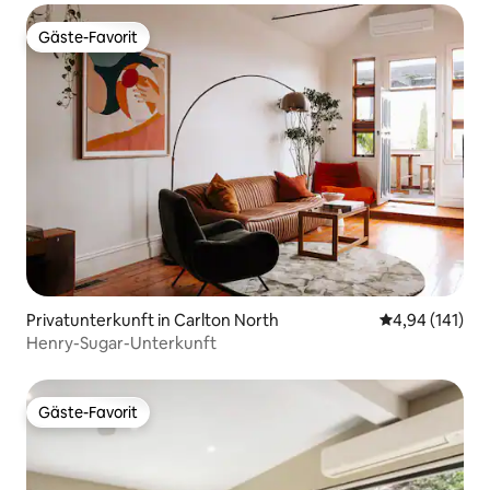
Gäste-Favorit
Gäste-Favorit
Privatunterkunft in Carlton North
Durchschnittl
4,94 (141)
Henry-Sugar-Unterkunft
Gäste-Favorit
Gäste-Favorit