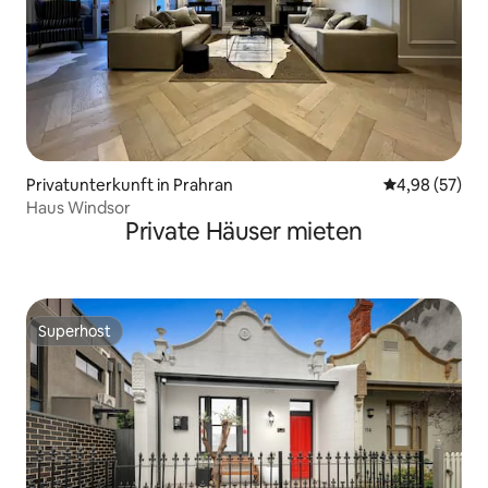
Privatunterkunft in Prahran
Durchschnittl
4,98 (57)
Haus Windsor
Private Häuser mieten
Superhost
Superhost