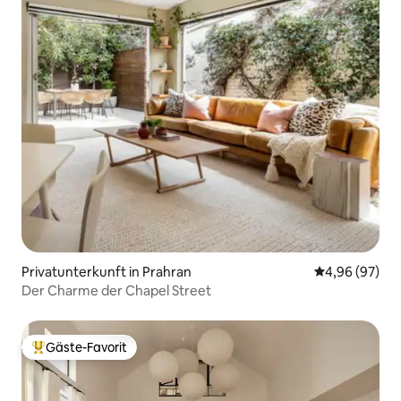
Privatunterkunft in Prahran
Durchschnittl
4,96 (97)
Der Charme der Chapel Street
Gäste-Favorit
Beliebter Gäste-Favorit.