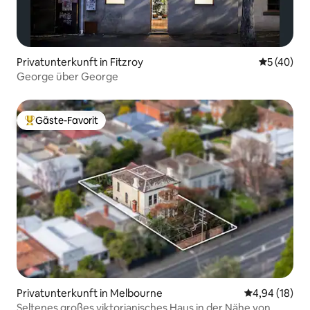
Privatunterkunft in Fitzroy
Durchschni
5 (40)
George über George
Gäste-Favorit
Beliebter Gäste-Favorit.
Privatunterkunft in Melbourne
Durchschnitt
4,94 (18)
Seltenes großes viktorianisches Haus in der Nähe von