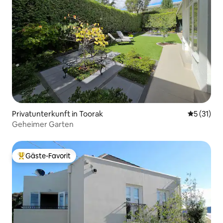
Privatunterkunft in Toorak
Durchschn
5 (31)
Geheimer Garten
Gäste-Favorit
Beliebter Gäste-Favorit.