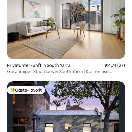
Privatunterkunft in South Yarra
Durchschnitt
4,74 (27)
Geräumiges Stadthaus in South Yarra | Kostenlose
Parkplätze
Gäste-Favorit
Beliebter Gäste-Favorit.