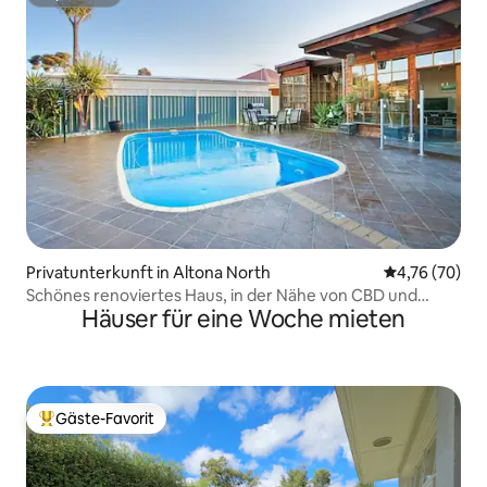
Superhost
Privatunterkunft in Altona North
Durchschnitt
4,76 (70)
Schönes renoviertes Haus, in der Nähe von CBD und
Häuser für eine Woche mieten
Stränden
Gäste-Favorit
Beliebter Gäste-Favorit.