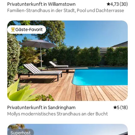
Privatunterkunft in Williamstown
Durchschnitt
4,73 (30)
Familien-Strandhaus in der Stadt, Pool und Dachterrasse
Gäste-Favorit
Beliebter Gäste-Favorit.
Privatunterkunft in Sandringham
Durchschn
5 (18)
Mollys modernistisches Strandhaus an der Bucht
Superhost