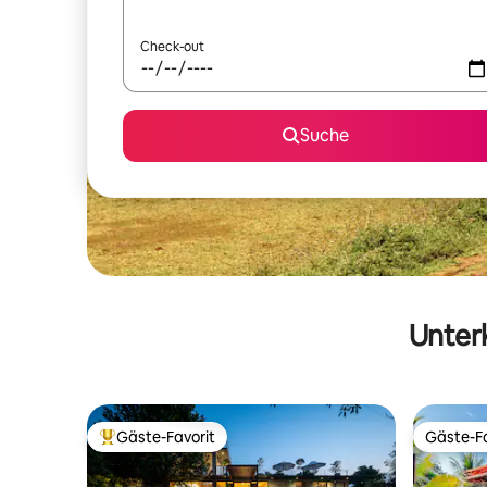
Check-out
Suche
Unterk
Gäste-Favorit
Gäste-Fa
Beliebter Gäste-Favorit.
Gäste-Fa