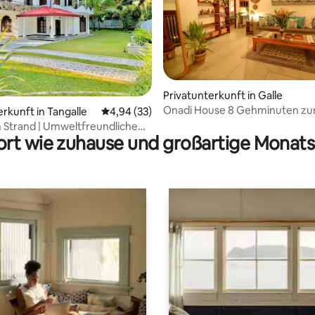
Bewertung: 5 von 5, 22 Bewertungen
Privatunterkunft in Galle
Onadi House 8 Gehminuten zu
erkunft in Tangalle
Durchschnittliche Bewertung: 4,94 von 5, 
4,94 (33)
Beach
 Strand | Umweltfreundliche
rt wie zuhause und großartige Monats
villa