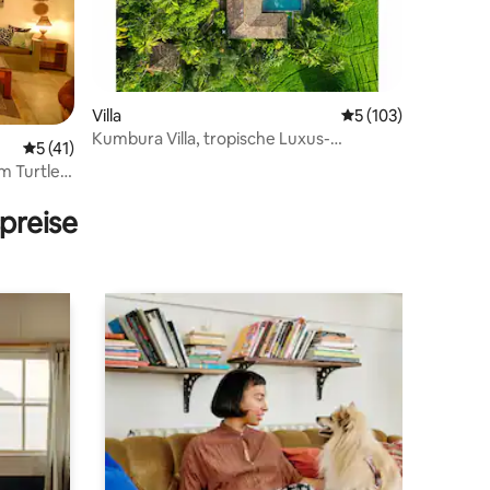
Villa
Durchschnittliche 
5 (103)
Kumbura Villa, tropische Luxus-
Durchschnittliche Bewertung: 5 von 5, 41 Bewertungen
5 (41)
Boutique-Villa
m Turtle
33 Bewertungen
preise