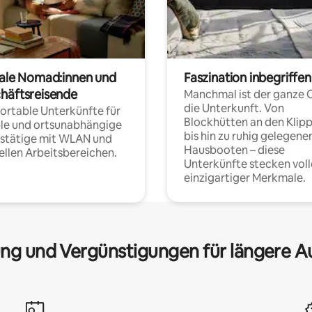
tale Nomad:innen und
Faszination inbegriffen
häftsreisende
Manchmal ist der ganze 
die Unterkunft. Von
rtable Unterkünfte für
Blockhütten an den Klip
ble und ortsunabhängige
bis hin zu ruhig gelegene
fstätige mit WLAN und
Hausbooten – diese
ellen Arbeitsbereichen.
Unterkünfte stecken voll
einzigartiger Merkmale.
ng und Vergünstigungen für längere A