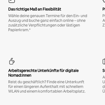
Das richtige Maß an Flexibilität
P
Wähle deine genauen Termine für den Ein- und
P
Auszug und buche ganz einfach online – ohne
A
zusätzliche Verpflichtungen oder lästigen
Z
Papierkram.*
Arbeitsgerechte Unterkünfte für digitale
S
Nomad:innen
A
Reist du geschäftlich? Finde eine Unterkunft
U
für einen längeren Aufenthalt mit schnellem
d
WLAN und einem komfortablen Arbeitsplatz.
Ü