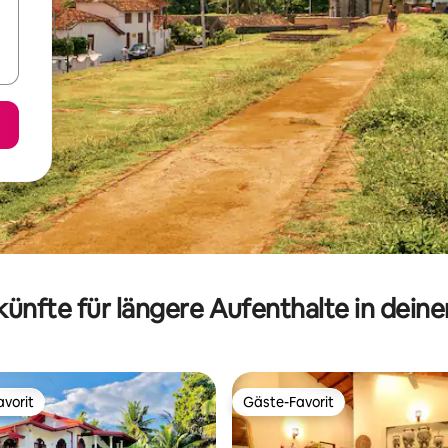
ünfte für längere Aufenthalte in dein
vorit
Gäste-Favorit
vorit
Gäste-Favorit