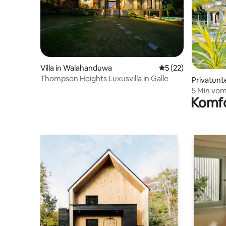
Villa in Walahanduwa
Durchschnittliche 
5 (22)
Thompson Heights Luxusvilla in Galle
Privatunt
5 Min vom
Komfo
3BR Privat