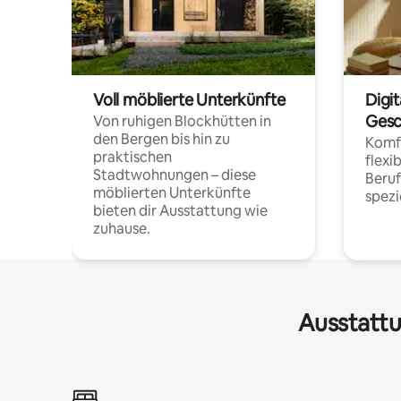
Voll möblierte Unterkünfte
Digi
Gesc
Von ruhigen Blockhütten in
den Bergen bis hin zu
Komfo
praktischen
flexi
Stadtwohnungen – diese
Beru
möblierten Unterkünfte
spezi
bieten dir Ausstattung wie
zuhause.
Ausstattu