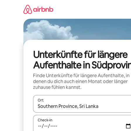
Zu
Inhalten
springen
Unterkünfte für längere
Aufenthalte in Südprovi
Finde Unterkünfte für längere Aufenthalte, in
denen du dich auch einen Monat oder länger
zuhause fühlen kannst.
Ort
Wenn Ergebnisse verfügbar sind, navigiere mit d
Check-in