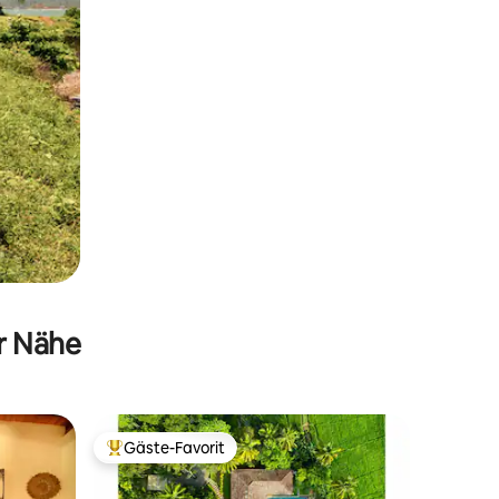
er Nähe
Gäste-Favorit
Beliebter Gäste-Favorit.