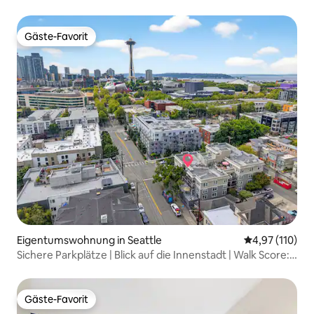
Gäste-Favorit
Gäste-Favorit
Eigentumswohnung in Seattle
Durchschnittl
4,97 (110)
Sichere Parkplätze | Blick auf die Innenstadt | Walk Score:
96
Gäste-Favorit
Gäste-Favorit