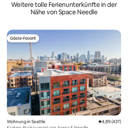
Weitere tolle Ferienunterkünfte in der
Nähe von Space Needle
Gäste-Favorit
Gäste-Favorit
Wohnung in Seattle
Durchschnittli
4,89 (437)
Kraken-Rückzugsort von Arena & Needle