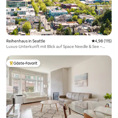
Reihenhaus in Seattle
Durchschnittl
4,98 (115)
Luxus-Unterkunft mit Blick auf Space Needle & See ~
Queen Anne ~ Parkplatz
Gäste-Favorit
Beliebter Gäste-Favorit.