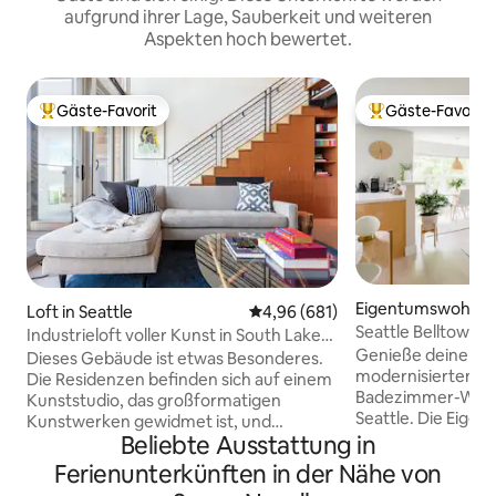
aufgrund ihrer Lage, Sauberkeit und weiteren
Aspekten hoch bewertet.
Gäste-Favorit
Gäste-Favorit
Beliebter Gäste-Favorit.
Beliebter Gäste-F
Eigentumswohnung
Loft in Seattle
Durchschnittliche Bewertung: 4
4,96 (681)
tle
Seattle Belltown
Industrieloft voller Kunst in South Lake
Parkplatz 99 Walk
Genieße deinen Au
Union
Dieses Gebäude ist etwas Besonderes.
modernisierten 1
Die Residenzen befinden sich auf einem
Badezimmer-Wohn
Kunststudio, das großformatigen
Seattle. Die Eigentumswohnung verfügt
Kunstwerken gewidmet ist, und
über 1 Schlafzimm
Beliebte Ausstattung in
unterstützen die Mission von Mad Art.
Bett, ein bequemes
Als eines von zehn 2-stöckigen Lofts
Ferienunterkünften in der Nähe von
ausgestattete Küc
verfügt es über 70 Quadratmeter sowie