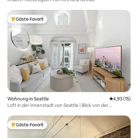
Gäste-Favorit
Beliebter Gäste-Favorit.
Wohnung in Seattle
Durchschnitt
4,93 (15)
Loft in der Innenstadt von Seattle | Blick von der
Dachterrasse und auf die Skyline
Gäste-Favorit
Beliebter Gäste-Favorit.