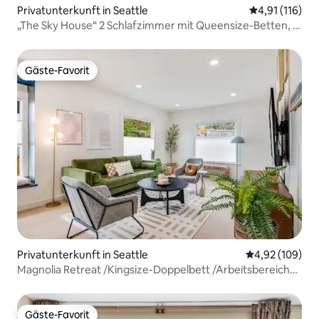
Privatunterkunft in Seattle
Durchschnittl
4,91 (116)
„The Sky House“ 2 Schlafzimmer mit Queensize-Betten, 2
eigene Bäder
Gäste-Favorit
Gäste-Favorit
Privatunterkunft in Seattle
Durchschnittli
4,92 (109)
Magnolia Retreat /Kingsize-Doppelbett /Arbeitsbereich
/Klimaanlage
Gäste-Favorit