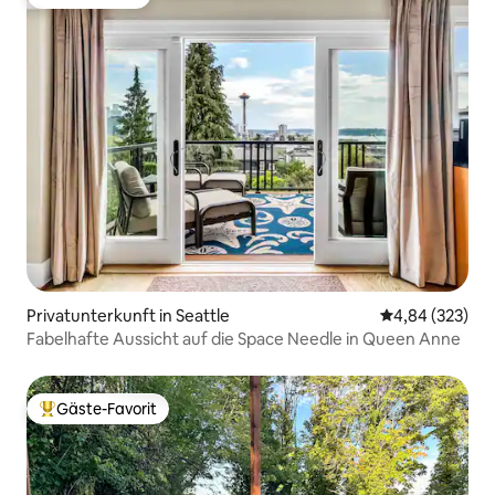
Gäste-Favorit
Privatunterkunft in Seattle
Durchschnittli
4,84 (323)
Fabelhafte Aussicht auf die Space Needle in Queen Anne
Gäste-Favorit
Beliebter Gäste-Favorit.