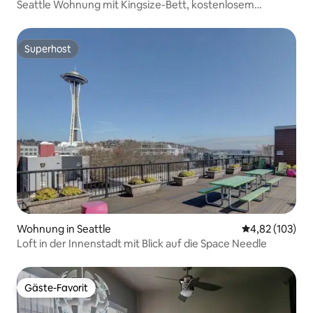
Seattle Wohnung mit Kingsize-Bett, kostenlosem
Parkplatz, Pool, zu Fuß zum Pike Place
Superhost
Superhost
Wohnung in Seattle
Durchschnittl
4,82 (103)
Loft in der Innenstadt mit Blick auf die Space Needle
Gäste-Favorit
Gäste-Favorit