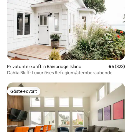
Privatunterkunft in Bainbridge Island
Durchschnit
5 (323)
Dahlia Bluff: Luxuriöses Refugium/atemberaubende
Aussicht, EV-Ladestation
Gäste-Favorit
Gäste-Favorit