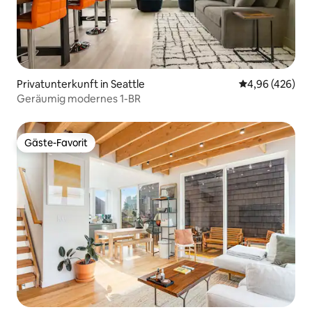
Privatunterkunft in Seattle
Durchschnittli
4,96 (426)
Geräumig modernes 1-BR
Gäste-Favorit
Gäste-Favorit