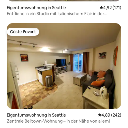
Eigentumswohnung in Seattle
Durchschnittl
4,92 (171)
Entfliehe in ein Studio mit italienischem Flair in der
Innenstadt von Seattle!
Gäste-Favorit
Gäste-Favorit
Eigentumswohnung in Seattle
Durchschnittli
4,89 (242)
Zentrale Belltown-Wohnung – in der Nähe von allem!