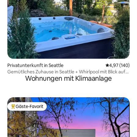
Privatunterkunft in Seattle
Durchschnittli
4,97 (140)
Gemütliches Zuhause in Seattle + Whirlpool mit Blick auf
Wohnungen mit Klimaanlage
die Space Needle
Gäste-Favorit
Beliebter Gäste-Favorit.