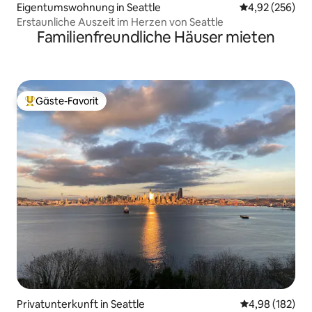
Eigentumswohnung in Seattle
Durchschnittli
4,92 (256)
Erstaunliche Auszeit im Herzen von Seattle
Familienfreundliche Häuser mieten
Gäste-Favorit
Beliebter Gäste-Favorit.
Privatunterkunft in Seattle
Durchschnittli
4,98 (182)