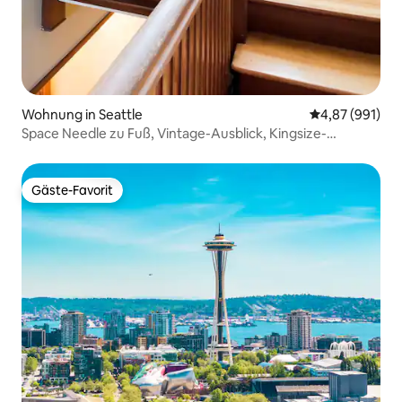
Wohnung in Seattle
Durchschnittli
4,87 (991)
Space Needle zu Fuß, Vintage-Ausblick, Kingsize-
Doppelbett
Gäste-Favorit
Gäste-Favorit