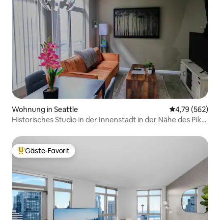
Wohnung in Seattle
Durchschnittli
4,79 (562)
Historisches Studio in der Innenstadt in der Nähe des Pike
Place + Parkplatz
Gäste-Favorit
Beliebter Gäste-Favorit.