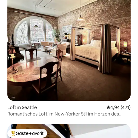
Loft in Seattle
Durchschnittl
4,94 (471)
Romantisches Loft im New-Yorker Stil im Herzen des
Pioneer Square
Gäste-Favorit
Beliebter Gäste-Favorit.