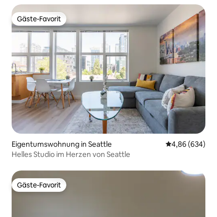
Gäste-Favorit
Gäste-Favorit
Eigentumswohnung in Seattle
Durchschnittli
4,86 (634)
Helles Studio im Herzen von Seattle
Gäste-Favorit
Gäste-Favorit