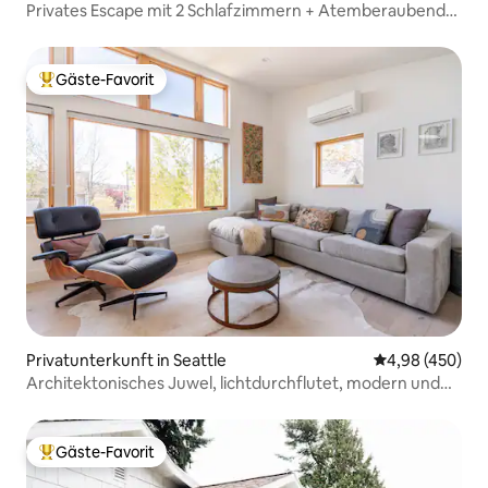
Privates Escape mit 2 Schlafzimmern + Atemberaubende
Aussicht + Sauna
Gäste-Favorit
Beliebter Gäste-Favorit.
Privatunterkunft in Seattle
Durchschnittli
4,98 (450)
Architektonisches Juwel, lichtdurchflutet, modern und
gemütlich
Gäste-Favorit
Beliebter Gäste-Favorit.