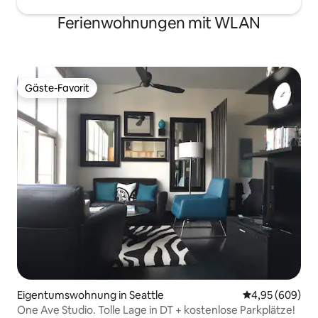
Ferienwohnungen mit WLAN
Gäste-Favorit
Gäste-Favorit
Eigentumswohnung in Seattle
Durchschnittli
4,95 (609)
One Ave Studio. Tolle Lage in DT + kostenlose Parkplätze!