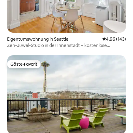
Eigentumswohnung in Seattle
Durchschnittli
4,96 (143)
Zen-Juwel-Studio in der Innenstadt + kostenlose
Parkplätze
Gäste-Favorit
Gäste-Favorit