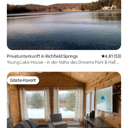
Privatunterkunft in Richfield Springs
Durchschnitt
4,81 (53)
Young Lake House - in der Nähe des Dreams Park & Hall of
Fame
Gäste-Favorit
Gäste-Favorit