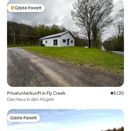
Gäste-Favorit
Beliebter Gäste-Favorit.
Privatunterkunft in Fly Creek
Durchschn
5 (31)
Das Haus in den Hügeln
Gäste-Favorit
Gäste-Favorit