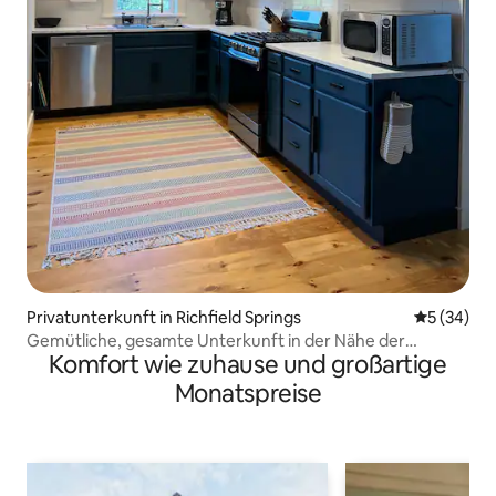
Privatunterkunft in Richfield Springs
Durchschni
5 (34)
Gemütliche, gesamte Unterkunft in der Nähe der
Komfort wie zuhause und großartige
Attraktionen von Cooperstown
Monatspreise