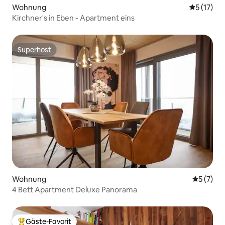
Wohnung
Durchschn
5 (17)
Kirchner's in Eben - Apartment eins
Superhost
Superhost
Wohnung
Durchsch
5 (7)
4 Bett Apartment Deluxe Panorama
Gäste-Favorit