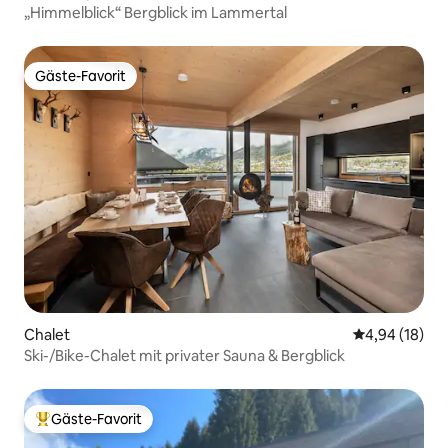
„Himmelblick“ Bergblick im Lammertal
Gäste-Favorit
Gäste-Favorit
Chalet
Durchschnitt
4,94 (18)
Ski-/Bike-Chalet mit privater Sauna & Bergblick
Gäste-Favorit
Beliebter Gäste-Favorit.