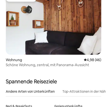
Beliebter Gäste-Favorit.
Wohnung
Durchschnittl
4,98 (46)
Schöne Wohnung, zentral, mit Panorama-Aussicht
Spannende Reiseziele
Andere Arten von Unterkünften
Top-Attraktionen in der Näh
Bed & Breakfasts
Ferienunterkünfte