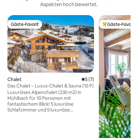
Aspekten hoch bewertet.
Gäste-Favorit
Gäste-Favorit
Gäste-Favorit
Beliebter Gäste-F
Chalet
Durchschnittliche Bewertu
5 (7)
Das Chalet – Luxus-Chalet & Sauna (10 P)
Luxuriöses Alpenchalet (230 m2) in
Mühlbach für 10 Personen mit
fantastischem Blick! 5 luxuriöse
Schlafzimmer und 5 luxuriöse
Badezimmer, Sauna, Kamin und
Kochinsel. MIELE-Geräte, SAECO-
Espressomaschine, QUOOKER, EV-
Ladestation (11 kW) und viele