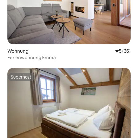
Wohnung
Durchschni
5 (36)
Ferienwohnung Emma
Superhost
Superhost