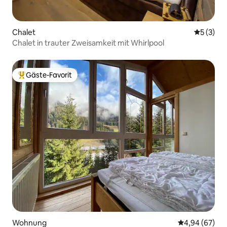
Chalet
Durchsch
5 (3)
Chalet in trauter Zweisamkeit mit Whirlpool
Gäste-Favorit
Beliebter Gäste-Favorit.
Wohnung
Durchschnittl
4,94 (67)