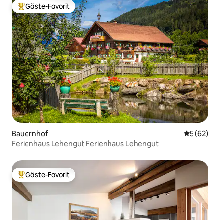
Gäste-Favorit
Beliebter Gäste-Favorit.
Bauernhof
Durchschni
5 (62)
Ferienhaus Lehengut Ferienhaus Lehengut
Gäste-Favorit
Beliebter Gäste-Favorit.