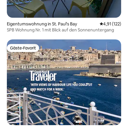
Eigentumswohnung in St. Paul's Bay
Durchschnittl
4,91 (122)
SPB Wohnung Nr. 1 mit Blick auf den Sonnenuntergang
Gäste-Favorit
Gäste-Favorit