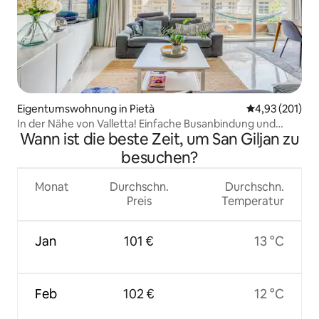
Eigentumswohnung in Pietà
Durchschnittl
4,93 (201)
In der Nähe von Valletta! Einfache Busanbindung und
Wann ist die beste Zeit, um San Giljan zu
später Check-out
besuchen?
Monat
Durchschn.
Durchschn.
Preis
Temperatur
Jan
101 €
13 °C
Feb
102 €
12 °C