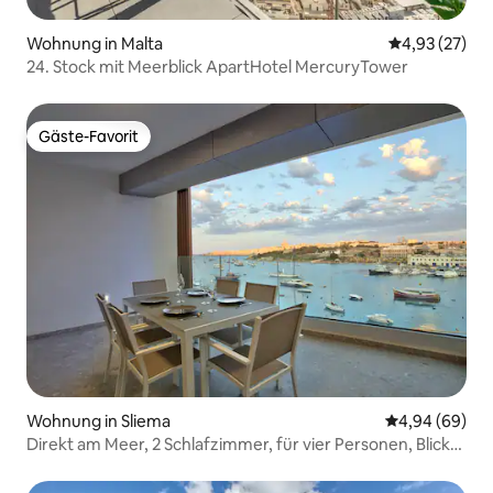
Wohnung in Malta
Durchschnitt
4,93 (27)
24. Stock mit Meerblick ApartHotel MercuryTower
Gäste-Favorit
Gäste-Favorit
Wohnung in Sliema
Durchschnittl
4,94 (69)
Direkt am Meer, 2 Schlafzimmer, für vier Personen, Blick
auf Valletta