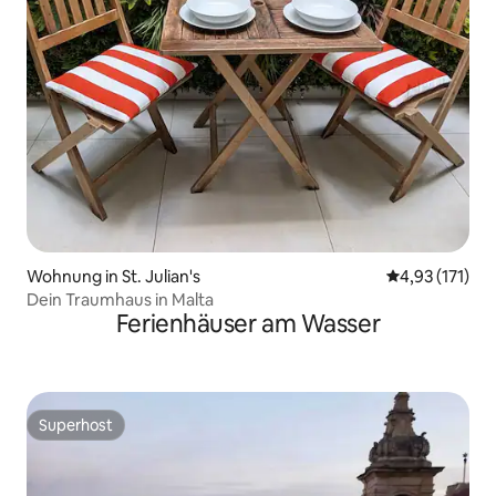
Wohnung in St. Julian's
Durchschnittl
4,93 (171)
Dein Traumhaus in Malta
Ferienhäuser am Wasser
Superhost
Superhost