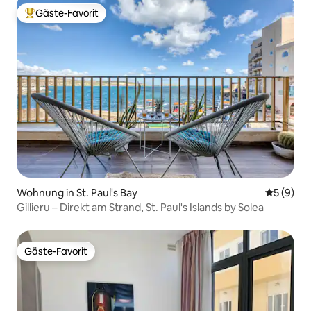
Gäste-Favorit
Beliebter Gäste-Favorit.
Wohnung in St. Paul's Bay
Durchschn
5 (9)
Gillieru – Direkt am Strand, St. Paul's Islands by Solea
Gäste-Favorit
Gäste-Favorit