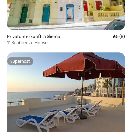
Privatunterkunft in Sliema
Durchschn
5 (8)
11 Seabreeze House
Superhost
Superhost