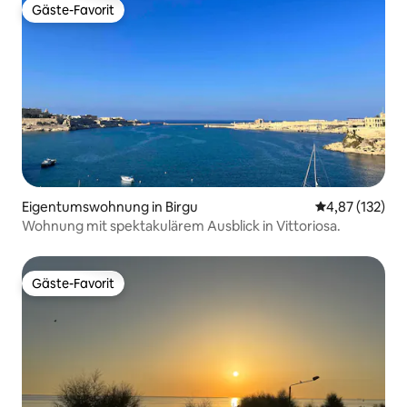
Gäste-Favorit
Gäste-Favorit
Eigentumswohnung in Birgu
Durchschnittl
4,87 (132)
Wohnung mit spektakulärem Ausblick in Vittoriosa.
Gäste-Favorit
Gäste-Favorit