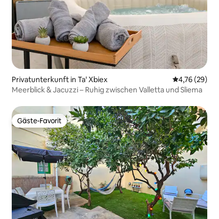
Privatunterkunft in Ta' Xbiex
Durchschnitt
4,76 (29)
Meerblick & Jacuzzi – Ruhig zwischen Valletta und Sliema
Gäste-Favorit
Gäste-Favorit