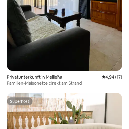
Privatunterkunft in Mellieħa
Durchschnitt
4,94 (17)
Familien-Maisonette direkt am Strand
Superhost
Superhost