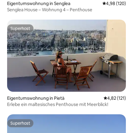
Eigentumswohnung in Senglea
Durchschnittli
4,98 (120)
Senglea House – Wohnung 4 – Penthouse
Superhost
Superhost
Eigentumswohnung in Pietà
Durchschnittl
4,82 (121)
Erlebe ein maltesisches Penthouse mit Meerblick!
Superhost
Superhost