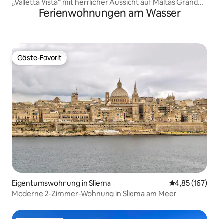
„Valletta Vista“ mit herrlicher Aussicht auf Maltas Grand
Ferienwohnungen am Wasser
Harbour
Gäste-Favorit
Gäste-Favorit
Eigentumswohnung in Sliema
Durchschnittl
4,85 (167)
Moderne 2-Zimmer-Wohnung in Sliema am Meer