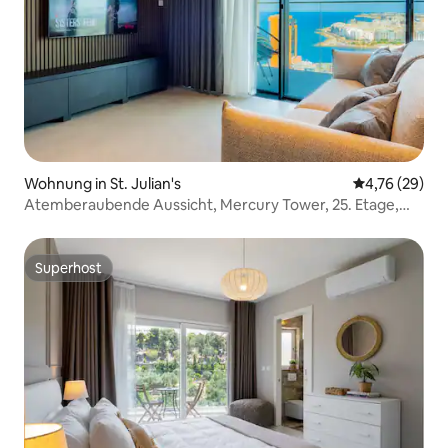
Wohnung in St. Julian's
Durchschnitt
4,76 (29)
Atemberaubende Aussicht, Mercury Tower, 25. Etage,
Pools, Spa & Fitnessraum
Superhost
Superhost