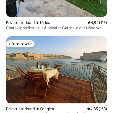
Privatunterkunft in Msida
Durchschnittl
4,92 (118)
Charaktervolles Haus & privater Garten in der Nähe von
Valletta
Gäste-Favorit
Gäste-Favorit
Privatunterkunft in Senglea
Durchschnittl
4,85 (163)