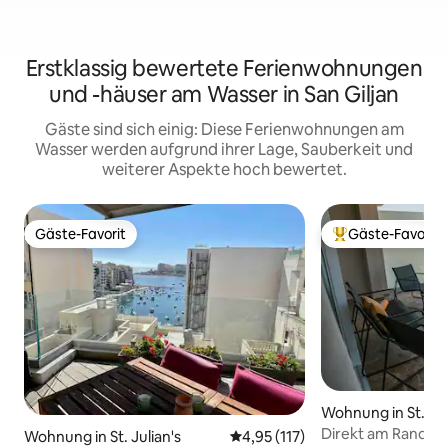
Erstklassig bewertete Ferienwohnungen
und -häuser am Wasser in San Giljan
Gäste sind sich einig: Diese Ferienwohnungen am
Wasser werden aufgrund ihrer Lage, Sauberkeit und
weiterer Aspekte hoch bewertet.
Gäste-Favorit
Gäste-Favorit
Gäste-Favorit
Beliebter Gäste-F
Wohnung in St. Jul
Direkt am Rande 
Wohnung in St. Julian's
Durchschnittliche Bewertung: 
4,95 (117)