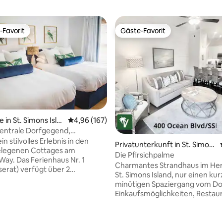
-Favorit
Gäste-Favorit
r Gäste-Favorit.
Gäste-Favorit
 in St. Simons Isla
Durchschnittliche Bewertung: 4,96 von 5, 1
4,96 (167)
rtung: 4,97 von 5, 351 Bewertungen
entrale Dorfgegend,
hes Küstenhäuschen
n stilvolles Erlebnis in den
Privatunterkunft in St. Simon
gelegenen Cottages am
s Island
Die Pfirsichpalme
ay. Das Ferienhaus Nr. 1
Charmantes Strandhaus im He
serat) verfügt über 2
St. Simons Island, nur einen kur
mer/2 Badezimmer, eine voll
minütigen Spaziergang vom Do
tete Küche, einen Ess- und
Einkaufsmöglichkeiten, Restaur
ich mit separater
dem Leuchtturm, dem Angelst
he. Dieses Ferienhaus wurde
dem Nachtleben entfernt. Die
renoviert und bietet eine
atemberaubenden Strände der I