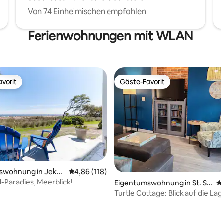
Von 74 Einheimischen empfohlen
Ferienwohnungen mit WLAN
vorit
Gäste-Favorit
vorit
Gäste-Favorit
swohnung in Jekyll
Durchschnittliche Bewertung: 4,86 von 5, 1
4,86 (118)
-Paradies, Meerblick!
Eigentumswohnung in St. Si
D
mons Island
Turtle Cottage: Blick auf die L
günstige Lage