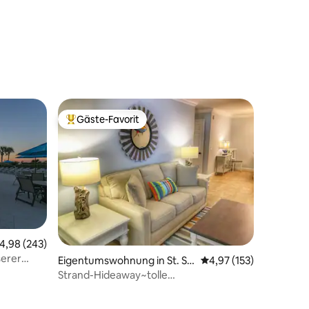
Gäste-Favorit
Beliebter Gäste-Favorit.
urchschnittliche Bewertung: 4,98 von 5, 243 Bewertungen
4,98 (243)
serer
16 Bewertungen
Eigentumswohnung in St. Si
Durchschnittliche Bew
4,97 (153)
!
mons Island
Strand-Hideaway~tolle
Lage~Pool~Erdgeschoss