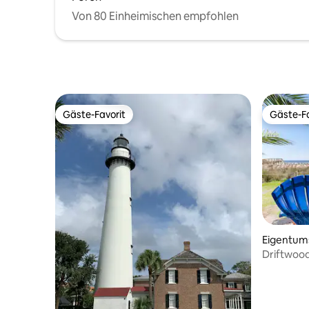
Von 80 Einheimischen empfohlen
Gäste-Favorit
Gäste-Fa
Gäste-Favorit
Gäste-Fa
Eigentum
Island
Driftwood