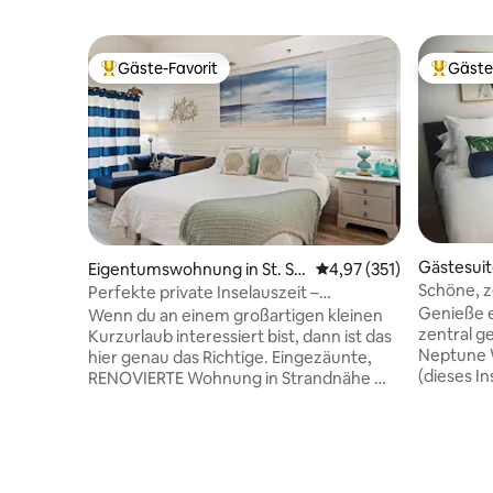
Gäste-Favorit
Gäste
Beliebter Gäste-Favorit.
Beliebte
Gästesuite
Eigentumswohnung in St. Si
Durchschnittliche Bewe
4,97 (351)
nd
mons Island
Schöne, z
Perfekte private Inselauszeit –
gemütlic
Walk2Beach – Dorf
Genieße ei
Wenn du an einem großartigen kleinen
zentral 
Kurzurlaub interessiert bist, dann ist das
Neptune W
hier genau das Richtige. Eingezäunte,
(dieses In
RENOVIERTE Wohnung in Strandnähe mit
Schlafzim
eigenem, eingezäuntem Parkplatz und
ausgestat
Pool. IDEALE LAGE. Zu Fuß/mit dem
Wohnbere
Fahrrad zum Strand, Pier Village
Waschküc
Shopping, Restaurants & Unterhaltung.
komplett 
Maßgeschneidertes Buch mit lokalen