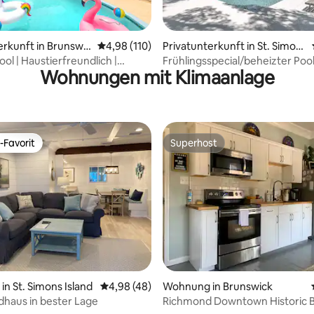
rtung: 4,99 von 5, 166 Bewertungen
erkunft in Brunswic
Durchschnittliche Bewertung: 4,98 von 5, 1
4,98 (110)
Privatunterkunft in St. Simon
s Island
ool | Haustierfreundlich |
Frühlingsspecial/beheizter Poo
Wohnungen mit Klimaanlage
nter Garten
Julep
-Favorit
Superhost
r Gäste-Favorit.
Superhost
rtung: 4,94 von 5, 487 Bewertungen
n St. Simons Island
Durchschnittliche Bewertung: 4,98 von 5, 
4,98 (48)
Wohnung in Brunswick
dhaus in bester Lage
Richmond Downtown Historic B