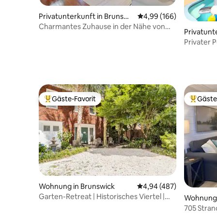
Privatunterkunft in Brunswi
Durchschnittliche Bewe
4,99 (166)
ck
Charmantes Zuhause in der Nähe von
Privatunt
Innenstadt und Stränden.
k
Privater P
Eingezäu
Gäste-Favorit
Gäste
Beliebter Gäste-Favorit.
Beliebte
Wohnung in Brunswick
Durchschnittliche Bewe
4,94 (487)
Garten-Retreat | Historisches Viertel |
Wohnung i
Spaziergang in der Innenstadt
705 Stran