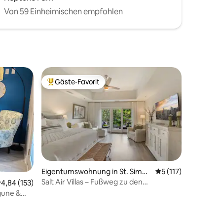
Von 59 Einheimischen empfohlen
Gäste-Favorit
Beliebter Gäste-Favorit.
18 Bewertungen
Eigentumswohnung in St. Simon
Durchschnittliche 
5 (117)
s Island
Salt Air Villas – Fußweg zu den
urchschnittliche Bewertung: 4,84 von 5, 153 Bewertungen
4,84 (153)
Restaurants am Strandpier
agune &