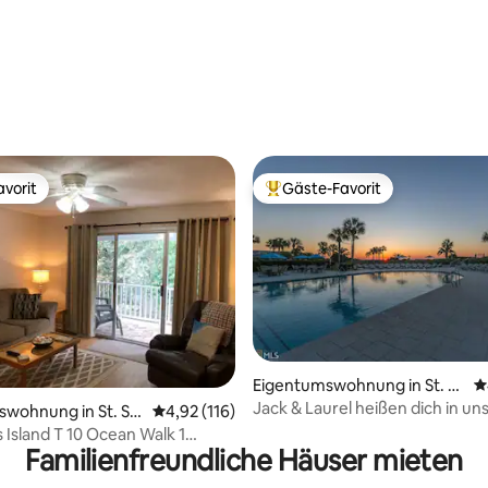
ertung: 4,91 von 5, 105 Bewertungen
vorit
Gäste-Favorit
vorit
Beliebter Gäste-Favorit.
Eigentumswohnung in St. Si
D
mons Island
Jack & Laurel heißen dich in un
ertung: 4,93 von 5, 119 Bewertungen
wohnung in St. Si
Durchschnittliche Bewertung: 4,92 von 5, 1
4,92 (116)
Beach Club Condo willkommen
nd
 Island T 10 Ocean Walk 1
Familienfreundliche Häuser mieten
mmer