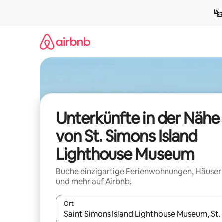
Zu
Inhalten
springen
Unterkünfte in der Nähe
von St. Simons Island
Lighthouse Museum
Buche einzigartige Ferienwohnungen, Häuser
und mehr auf Airbnb.
Ort
Wenn Ergebnisse verfügbar sind, navigiere mit d