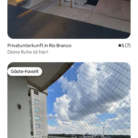
Privatunterkunft in Rio Branco
Durchsch
5 (7)
Deine Ruhe ist hier!
Gäste-Favorit
Gäste-Favorit