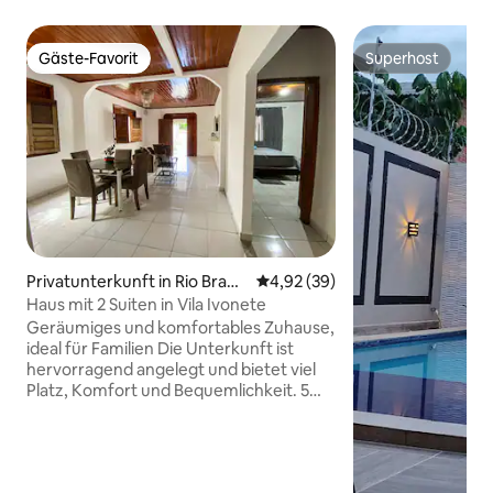
Gäste-Favorit
Superhost
Gäste-Favorit
Superhost
Privatunterkunft in Rio Branc
Durchschnittliche Bewertung: 
4,92 (39)
o
Haus mit 2 Suiten in Vila Ivonete
Geräumiges und komfortables Zuhause,
ideal für Familien Die Unterkunft ist
hervorragend angelegt und bietet viel
Platz, Komfort und Bequemlichkeit. 5
Parkplätze und Klimaanlage. 🛏️ Es gibt
2 Badezimmer en suite mit Kingsize-
Betten, Klimaanlage und 2 zusätzliche
Einzelbetten. 🏡 Komplette Struktur 📍