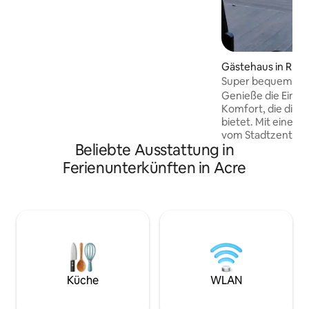
Strategische Lage In der Nähe von
Supermärkten, 24-Stunden-
Fitnessstudios, Apotheken,
Metzgereien, Lebensmittelgeschäften
und dem Markt Horto Florestal und
5 Minuten von der Notaufnahme
Gästehaus in Rio 
entfernt. 🔑 Uneingeschränkter Zugang:
Super bequem möb
Das gesamte Haus steht dem Gast zur
Genieße die Einfa
Verfügung, mit absoluter Privatsphäre.
Komfort, die die
bietet. Mit einer guten Lage, in der Nähe
vom Stadtzentrum
Beliebte Ausstattung in
Avenue, dem Eink
Colleges, dem Su
Ferienunterkünften in Acre
entfernt, bietet d
Zweckmäßigkeit un
Familien benötigt
Unterkunftskapazi
ausgestattet mit 
einem Doppelbett
Schreibtisch für 
Arbeit und vielem
Parkplätze sind si
Küche
WLAN
darauf, dass du au