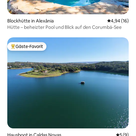
Blockhütte in Alexânia
Durchschnitt
4,94 (16)
Hütte – beheizter Pool und Blick auf den Corumbá-See
Gäste-Favorit
Beliebter Gäste-Favorit.
Hausboot in Caldas Novas
Durchschn
5 (9)