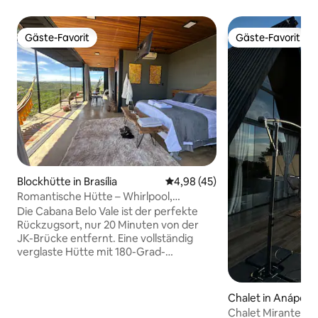
Gäste-Favorit
Gäste-Favorit
Gäste-Favorit
Gäste-Favorit
Blockhütte in Brasília
Durchschnittliche Bewertung: 
4,98 (45)
Romantische Hütte – Whirlpool,
Hydromassage und private Sauna
Die Cabana Belo Vale ist der perfekte
Rückzugsort, nur 20 Minuten von der
JK-Brücke entfernt. Eine vollständig
verglaste Hütte mit 180-Grad-
Panoramablick auf die Natur und
atemberaubenden Sonnenuntergängen
– der perfekte Ort für einen
Chalet in Anápolis
romantischen Kurzurlaub. Hier ist alles
Chalet Mirante do