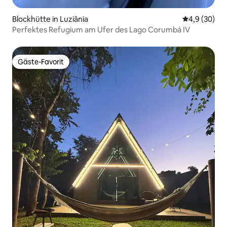
Blockhütte in Luziânia
Durchschnitt
4,9 (30)
Perfektes Refugium am Ufer des Lago Corumbá IV
Gäste-Favorit
Gäste-Favorit