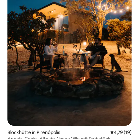
Blockhütte in Pirenópolis
Durchschnitt
4,79 (19)
Angatu Cabin_Alto do Abade Ville mit Frühstück