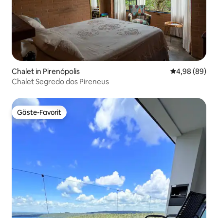
Chalet in Pirenópolis
Durchschnittl
4,98 (89)
Chalet Segredo dos Pireneus
Gäste-Favorit
Gäste-Favorit