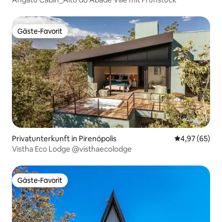
Gäste-Favorit
Gäste-Favorit
Privatunterkunft in Pirenópolis
Durchschnittl
4,97 (65)
Vistha Eco Lodge @visthaecolodge
Gäste-Favorit
Gäste-Favorit