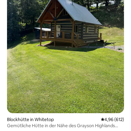
Blockhütte in Whitetop
Durchschnittli
4,96 (612)
Gemütliche Hütte in der Nähe des Grayson Highlands