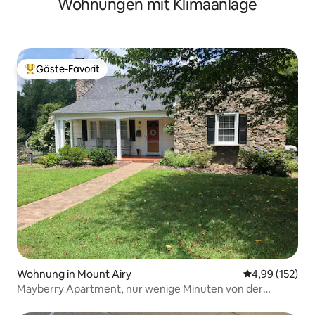
Wohnungen mit Klimaanlage
Gäste-Favorit
Beliebter Gäste-Favorit.
Wohnung in Mount Airy
Durchschnittl
4,99 (152)
Mayberry Apartment, nur wenige Minuten von der
Innenstadt entfernt!