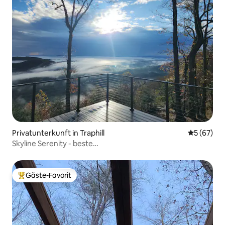
Privatunterkunft in Traphill
Durchschni
5 (67)
Skyline Serenity - beste
Aussicht/Wein/Golf/Wandern/Entspannung
Gäste-Favorit
Beliebter Gäste-Favorit.