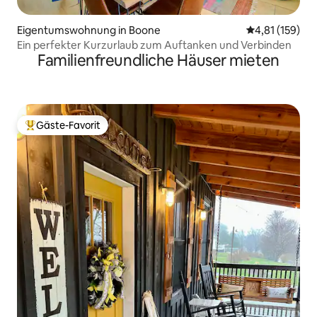
Eigentumswohnung in Boone
Durchschnittl
4,81 (159)
Ein perfekter Kurzurlaub zum Auftanken und Verbinden
Familienfreundliche Häuser mieten
Gäste-Favorit
Beliebter Gäste-Favorit.