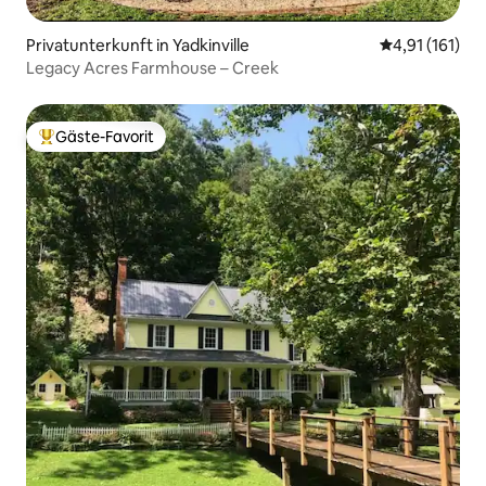
Privatunterkunft in Yadkinville
Durchschnittl
4,91 (161)
Legacy Acres Farmhouse – Creek
Gäste-Favorit
Beliebter Gäste-Favorit.