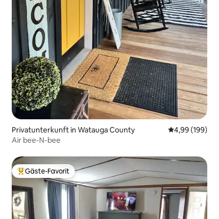
Privatunterkunft in Watauga County
Durchschnittli
4,99 (199)
Air bee-N-bee
Gäste-Favorit
Beliebter Gäste-Favorit.