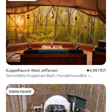
Kuppelhaus in West Jefferson
Durchschnittl
4,99 (157)
Gemütliche Kuppel am Bach | Hundefreundlich +
Klimaanlage + Kingsize-Bett
Gäste-Favorit
Gäste-Favorit