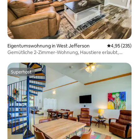
Eigentumswohnung in West Jefferson
Durchschnittli
4,95 (235)
Gemütliche 2-Zimmer-Wohnung, Haustiere erlaubt,
Bergblick, in der Nähe von DT
Superhost
Superhost