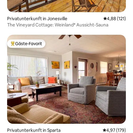
Privatunterkunft in Jonesville
Durchschnittl
4,88 (121)
The Vineyard Cottage: Weinland* Aussicht-Sauna
Gäste-Favorit
Beliebter Gäste-Favorit.
Privatunterkunft in Sparta
Durchschnittl
4,97 (179)