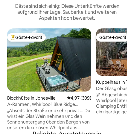
Gäste sind sich einig: Diese Unterkünfte werden
aufgrund ihrer Lage, Sauberkeit und weiteren
Aspekten hoch bewertet.
Gäste-Favorit
Gäste-Favorit
Beliebter Gäste-Favorit.
Gäste-Favorit
Kuppelhaus in Trap
Der Glasglobus mi
Sternbeobachtun
🌌 Abgeschiedene 
Blockhütte in Jonesville
Durchschnittliche Bewertung: 4
4,97 (309)
Whirlpool | Stern
A-Rahmen, Whirlpool, Blue Ridge
Glamping Entfliehe in unsere
Mountains
„Abseits der Straße und sehr privat … Du
einzigartige geodä
wirst ein Glas Wein nehmen und den
Traphill, NC, ein
Sonnenuntergang über den Bergen von
Waldrefugium, das
unserem luxuriösen Whirlpool aus
Wiederverbindung
beobachten wollen! Beobachte den