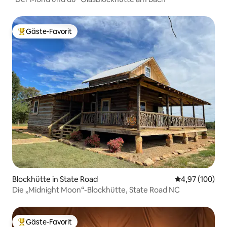
Gäste-Favorit
Beliebter Gäste-Favorit.
Blockhütte in State Road
Durchschnittli
4,97 (100)
Die „Midnight Moon“-Blockhütte, State Road NC
Gäste-Favorit
Beliebter Gäste-Favorit.