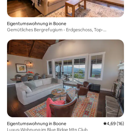
Eigentumswohnung in Boone
Gemütliches Bergrefugium - Erdgeschoss, Top-
Ausstattung
Eigentumswohnung in Boone
Durchschnitt
4,69 (16)
Luxus-Wohnung im Blue Ridge Mtn Club