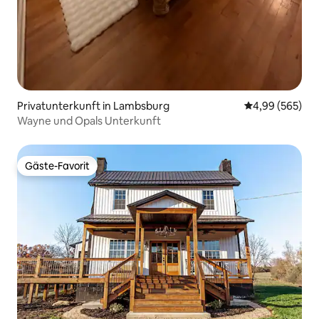
Privatunterkunft in Lambsburg
Durchschnittli
4,99 (565)
Wayne und Opals Unterkunft
Gäste-Favorit
Gäste-Favorit