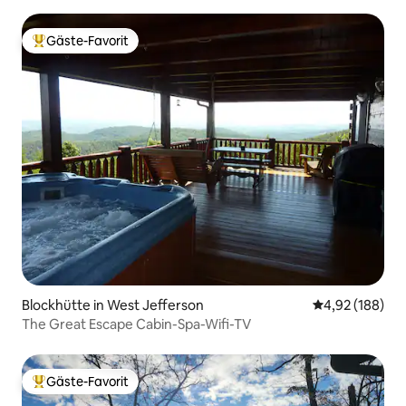
State Park
Gäste-Favorit
Beliebter Gäste-Favorit.
Blockhütte in West Jefferson
Durchschnittli
4,92 (188)
The Great Escape Cabin-Spa-Wifi-TV
Gäste-Favorit
Beliebter Gäste-Favorit.