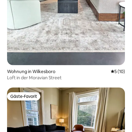
Wohnung in Wilkesboro
Durchschn
5 (10)
Loft in der Moravian Street
Gäste-Favorit
Gäste-Favorit