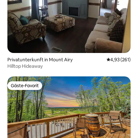
Privatunterkunft in Mount Airy
Durchschnittl
4,93 (261)
Hilltop Hideaway
Gäste-Favorit
Gäste-Favorit