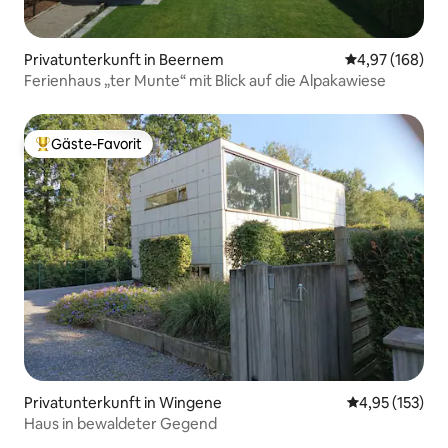
Privatunterkunft in Beernem
Durchschnittli
4,97 (168)
Ferienhaus „ter Munte“ mit Blick auf die Alpakawiese
Gäste-Favorit
Beliebter Gäste-Favorit.
Privatunterkunft in Wingene
Durchschnittl
4,95 (153)
Haus in bewaldeter Gegend