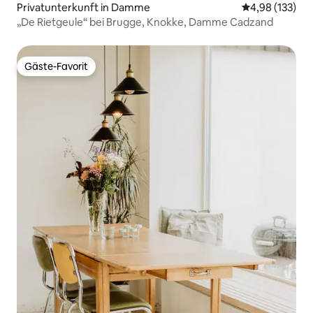
Privatunterkunft in Damme
Durchschnittl
4,98 (133)
„De Rietgeule“ bei Brugge, Knokke, Damme Cadzand
Gäste-Favorit
Gäste-Favorit