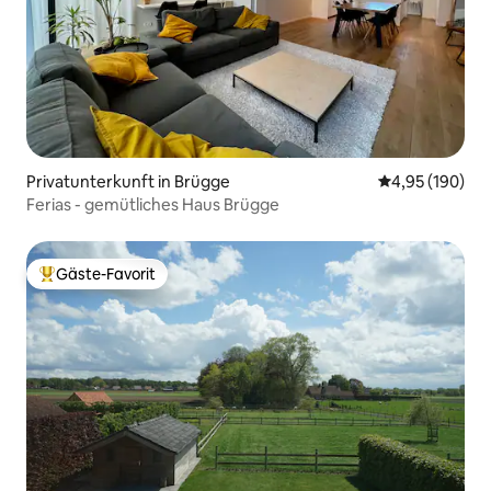
Privatunterkunft in Brügge
Durchschnittli
4,95 (190)
Ferias - gemütliches Haus Brügge
Gäste-Favorit
Beliebter Gäste-Favorit.