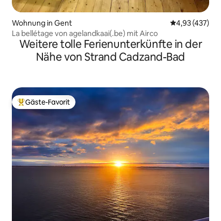
Wohnung in Gent
Durchschnittli
4,93 (437)
La bellétage von agelandkaai(.be) mit Airco
Weitere tolle Ferienunterkünfte in der
Nähe von Strand Cadzand-Bad
Gäste-Favorit
Beliebter Gäste-Favorit.