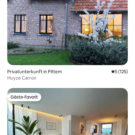
Privatunterkunft in Pittem
Durchschni
5 (125)
Huyze Carron
Gäste-Favorit
Gäste-Favorit