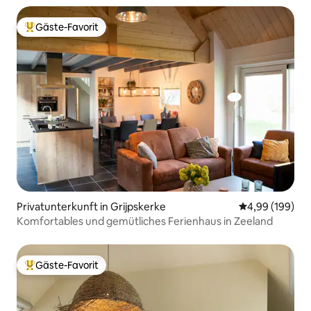
Gäste-Favorit
Beliebter Gäste-Favorit.
Privatunterkunft in Grijpskerke
Durchschnittli
4,99 (199)
Komfortables und gemütliches Ferienhaus in Zeeland
Gäste-Favorit
Beliebter Gäste-Favorit.