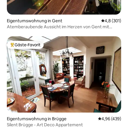
Eigentumswohnung in Gent
Durchschnitt
4,8 (301)
Atemberaubende Aussicht im Herzen von Gent mit
Terrasse
Gäste-Favorit
Beliebter Gäste-Favorit.
Eigentumswohnung in Brügge
Durchschnittli
4,96 (439)
Silent Brügge - Art Deco Appartement