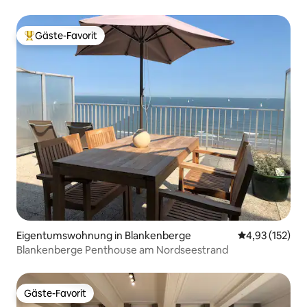
Gäste-Favorit
Beliebter Gäste-Favorit.
Eigentumswohnung in Blankenberge
Durchschnittl
4,93 (152)
Blankenberge Penthouse am Nordseestrand
Gäste-Favorit
Gäste-Favorit