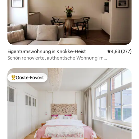
Eigentumswohnung in Knokke-Heist
Durchschnittli
4,83 (277)
Schön renovierte, authentische Wohnung im
Erdgeschoss. Knokke.
Gäste-Favorit
Beliebter Gäste-Favorit.