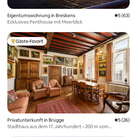
Eigentumswohnung in Breskens
Durchschni
5 (63)
Exklusives Penthouse mit Meerblick
Gäste-Favorit
Beliebter Gäste-Favorit.
Privatunterkunft in Brügge
Durchschni
5 (26)
Stadthaus aus dem 17. Jahrhundert • 200 m vom
Marktplatz entfernt