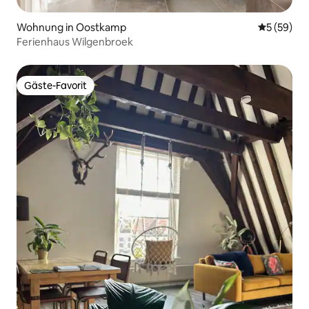
Wohnung in Oostkamp
Durchschni
5 (59)
Ferienhaus Wilgenbroek
Gäste-Favorit
Gäste-Favorit