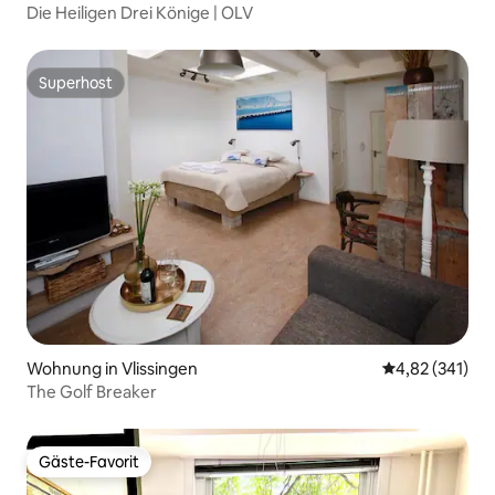
Die Heiligen Drei Könige | OLV
Superhost
Superhost
Wohnung in Vlissingen
Durchschnittl
4,82 (341)
The Golf Breaker
Gäste-Favorit
Gäste-Favorit