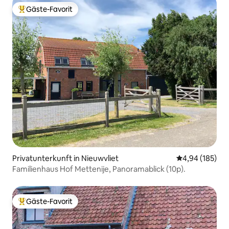
Gäste-Favorit
Beliebter Gäste-Favorit.
Privatunterkunft in Nieuwvliet
Durchschnittli
4,94 (185)
Familienhaus Hof Mettenije, Panoramablick (10p).
Gäste-Favorit
Beliebter Gäste-Favorit.