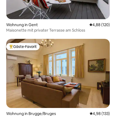
Wohnung in Gent
Durchschnittli
4,88 (120)
Maisonette mit privater Terrasse am Schloss
Gäste-Favorit
Beliebter Gäste-Favorit.
Wohnung in Brugge/Bruges
Durchschnittl
4,98 (133)