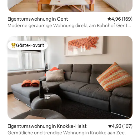
Eigentumswohnung in Gent
Durchschnittli
4,96 (169)
Moderne geräumige Wohnung direkt am Bahnhof Gent
SP
Gäste-Favorit
Beliebter Gäste-Favorit.
Eigentumswohnung in Knokke-Heist
Durchschnittl
4,93 (107)
Gemütliche und trendige Wohnung in Knokke aan Zee.