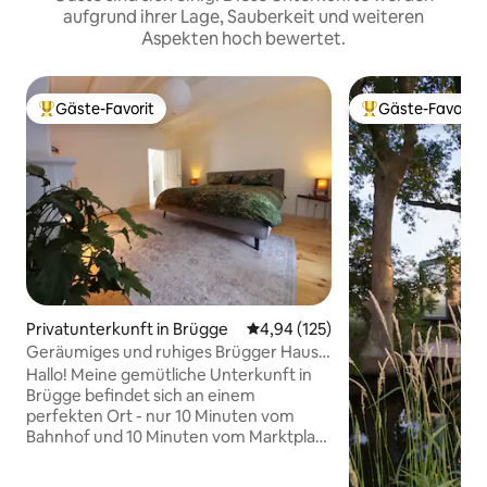
aufgrund ihrer Lage, Sauberkeit und weiteren
Aspekten hoch bewertet.
Gäste-Favorit
Gäste-Favorit
Beliebter Gäste-Favorit.
Beliebter Gäste-F
Privatunterkunft in Brügge
Durchschnittliche Bewertung: 4
4,94 (125)
Geräumiges und ruhiges Brügger Haus
an einem perfekten Ort!
Hallo! Meine gemütliche Unterkunft in
Brügge befindet sich an einem
perfekten Ort - nur 10 Minuten vom
Bahnhof und 10 Minuten vom Marktplatz
entfernt, in einem echten Brügge-
Viertel mit lokalen Bars, Restaurants und