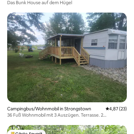
Das Bunk House auf dem Hügel
Campingbus/Wohnmobil in Strongstown
Durchschnitt
4,87 (23)
36 Fuß Wohnmobil mit 3 Auszügen. Terrasse. 2
Schlafzimmer, 1 Bad.