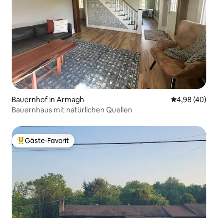
Bauernhof in Armagh
Durchschnittl
4,98 (40)
Bauernhaus mit natürlichen Quellen
Gäste-Favorit
Beliebter Gäste-Favorit.