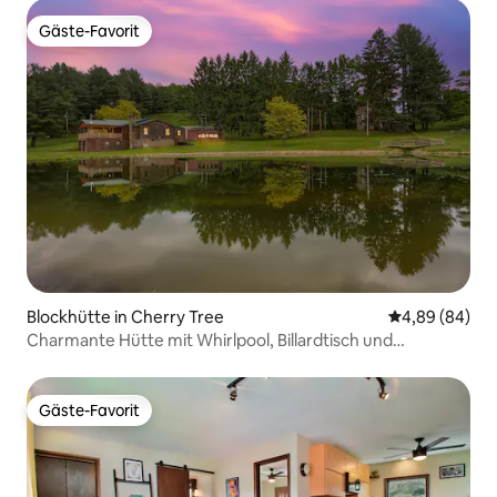
Gäste-Favorit
Gäste-Favorit
Blockhütte in Cherry Tree
Durchschnittl
4,89 (84)
Charmante Hütte mit Whirlpool, Billardtisch und
Angelplatz
Gäste-Favorit
Gäste-Favorit