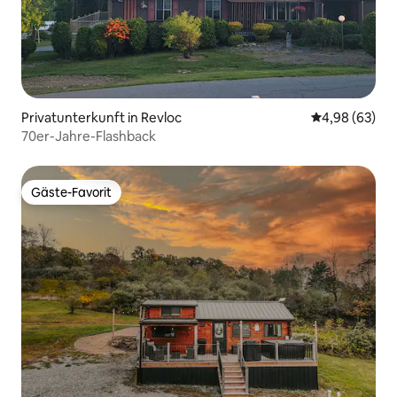
Privatunterkunft in Revloc
Durchschnittl
4,98 (63)
70er-Jahre-Flashback
Gäste-Favorit
Gäste-Favorit