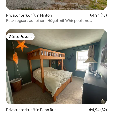
Privatunterkunft in Flinton
Durchschnitt
4,94 (18)
Rückzugsort auf einem Hügel mit Whirlpool und
Feuerstelle
Gäste-Favorit
Gäste-Favorit
Privatunterkunft in Penn Run
Durchschnittl
4,94 (32)