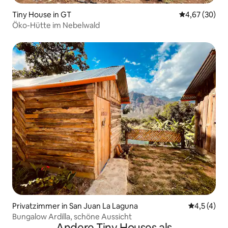
Tiny House in GT
Durchschnittl
4,67 (30)
Öko-Hütte im Nebelwald
Privatzimmer in San Juan La Laguna
Durchschni
4,5 (4)
Bungalow Ardilla, schöne Aussicht
Andere Tiny Houses als