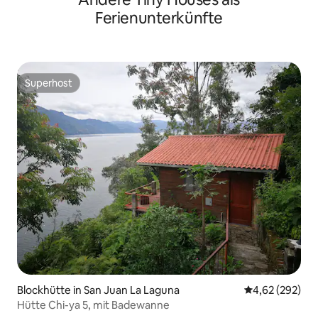
Ferienunterkünfte
Superhost
Superhost
Blockhütte in San Juan La Laguna
Durchschnittli
4,62 (292)
Hütte Chi-ya 5, mit Badewanne