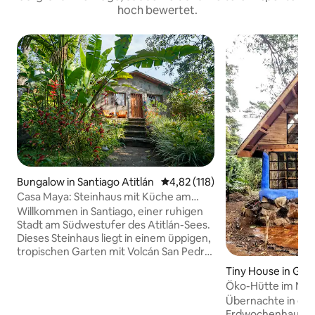
hoch bewertet.
Bungalow in Santiago Atitlán
Durchschnittliche Bewertung: 4
4,82 (118)
Casa Maya: Steinhaus mit Küche am
Lago de Atitlán
Willkommen in Santiago, einer ruhigen
Stadt am Südwestufer des Atitlán-Sees.
Dieses Steinhaus liegt in einem üppigen,
tropischen Garten mit Volcán San Pedro
direkt über dem See. Genießen Sie Ihren
Tiny House in GT
Morgenkaffee auf der vorderen
Öko-Hütte im Neb
Terrasse oder entspannen Sie sich in der
Übernachte in ein
Hängematte. Machen Sie einen Grill
Erdwochenhaus i