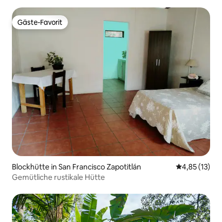
Gäste-Favorit
Gäste-Favorit
Blockhütte in San Francisco Zapotitlán
Durchschnitt
4,85 (13)
Gemütliche rustikale Hütte