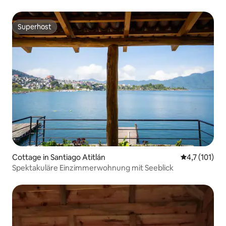
Superhost
Superhost
Cottage in Santiago Atitlán
Durchschnitt
4,7 (101)
Spektakuläre Einzimmerwohnung mit Seeblick