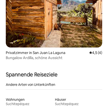
Privatzimmer in San Juan La Laguna
Durchschni
4,5 (4)
Bungalow Ardilla, schöne Aussicht
Spannende Reiseziele
Andere Arten von Unterkünften
Wohnungen
Häuser
Suchitepéquez
Suchitepéquez