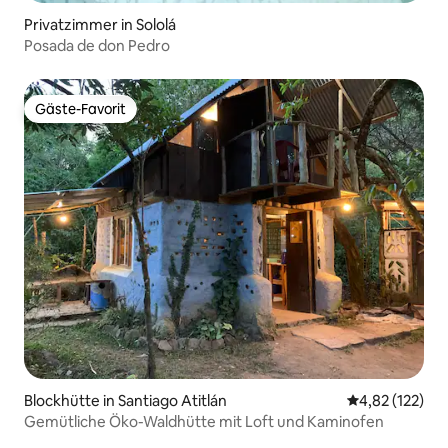
Privatzimmer in Sololá
Posada de don Pedro
Gäste-Favorit
Gäste-Favorit
Blockhütte in Santiago Atitlán
Durchschnittl
4,82 (122)
Gemütliche Öko-Waldhütte mit Loft und Kaminofen