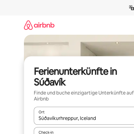
Zu
Inhalten
springen
Ferienunterkünfte in
Súðavík
Finde und buche einzigartige Unterkünfte auf
Airbnb
Ort
Wenn Ergebnisse verfügbar sind, navigiere mit d
Check-in