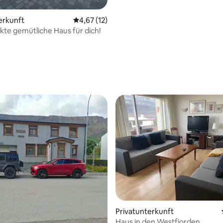
erkunft
Durchschnittliche Bewertung: 4,67 von 5, 
4,67 (12)
kte gemütliche Haus für dich!
ertung: 4,75 von 5, 28 Bewertungen
Privatunterkunft
Haus in den Westfjorden