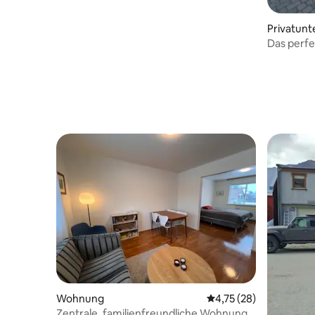
Privatunt
Das perfe
Wohnung
Durchschnittliche Bew
4,75 (28)
Zentrale, familienfreundliche Wohnung