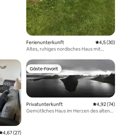
12 Bewertungen
Ferienunterkunft
Durchschnittliche B
4,5 (30)
Altes, ruhiges nordisches Haus mit
atemberaubendem Panorama
Gäste-Favorit
Gäste-Favorit
Privatunterkunft
Durchschnittliche Be
4,92 (74)
Gemütliches Haus im Herzen des alten
Dorfes Súðavík
Durchschnittliche Bewertung: 4,67 von 5, 27 Bewertungen
4,67 (27)