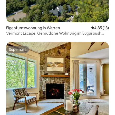
Eigentumswohnung in Warren
Durchschnitt
4,85 (13)
Vermont Escape: Gemütliche Wohnung im Sugarbush
Resort
Superhost
Superhost