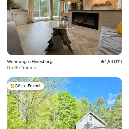
Wohnung in Hinesburg
Durchschnittl
4,94 (111)
Große Träume
Gäste-Favorit
Beliebter Gäste-Favorit.