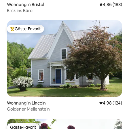
Wohnung in Bristol
Durchschnittli
4,86 (183)
Blick ins Büro
Gäste-Favorit
Beliebter Gäste-Favorit.
Wohnung in Lincoln
Durchschnittli
4,98 (124)
Goldener Meilenstein
Gäste-Favorit