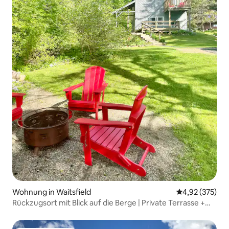
Wohnung in Waitsfield
Durchschnittli
4,92 (375)
Rückzugsort mit Blick auf die Berge | Private Terrasse +
schnelles WLAN