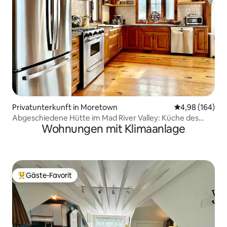
Privatunterkunft in Moretown
Durchschnittli
4,98 (164)
Abgeschiedene Hütte im Mad River Valley: Küche des
Wohnungen mit Klimaanlage
Kochs
Gäste-Favorit
Beliebter Gäste-Favorit.