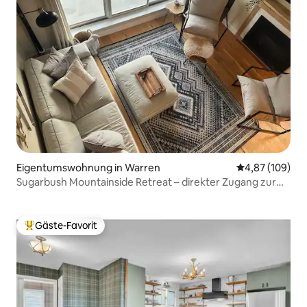
Eigentumswohnung in Warren
Durchschnittli
4,87 (109)
Sugarbush Mountainside Retreat – direkter Zugang zur
Skipiste
Gäste-Favorit
Beliebter Gäste-Favorit.