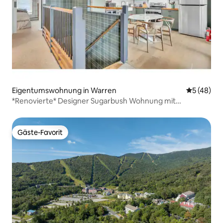
Eigentumswohnung in Warren
Durchschni
5 (48)
*Renovierte* Designer Sugarbush Wohnung mit
atemberaubender Aussicht
Gäste-Favorit
Gäste-Favorit