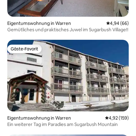
Eigentumswohnung in Warren
Durchschnittl
4,94 (66)
Gemütliches und praktisches Juwel im Sugarbush Village!!
Gäste-Favorit
Gäste-Favorit
Eigentumswohnung in Warren
Durchschnittl
4,92 (159)
Ein weiterer Tag im Paradies am Sugarbush Mountain