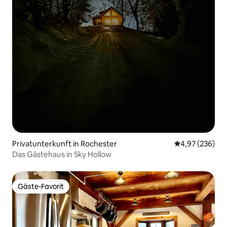
Privatunterkunft in Rochester
Durchschnittli
4,97 (236)
Das Gästehaus in Sky Hollow
Gäste-Favorit
Gäste-Favorit