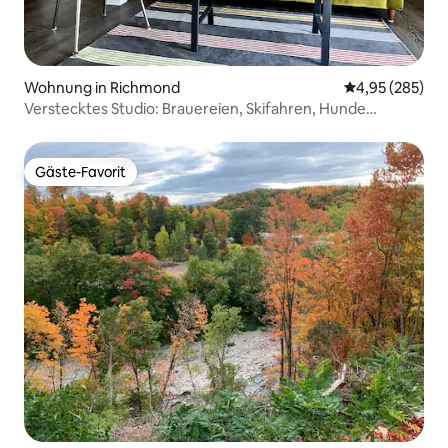
Wohnung in Richmond
Durchschnittli
4,95 (285)
Verstecktes Studio: Brauereien, Skifahren, Hunde
willkommen
Gäste-Favorit
Gäste-Favorit