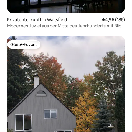
Privatunterkunft in Waitsfield
Durchschnittli
4,96 (185)
Modernes Juwel aus der Mitte des Jahrhunderts mit Blick
auf Sugarbush
Gäste-Favorit
Gäste-Favorit