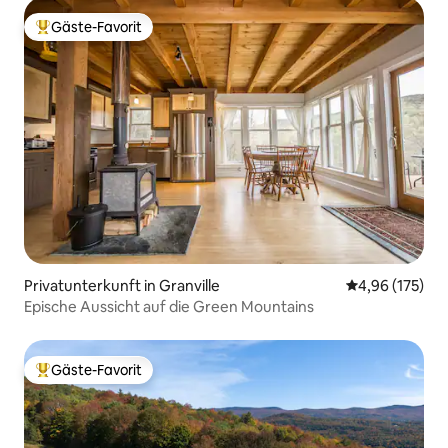
Gäste-Favorit
Beliebter Gäste-Favorit.
Privatunterkunft in Granville
Durchschnittl
4,96 (175)
Epische Aussicht auf die Green Mountains
Gäste-Favorit
Beliebter Gäste-Favorit.