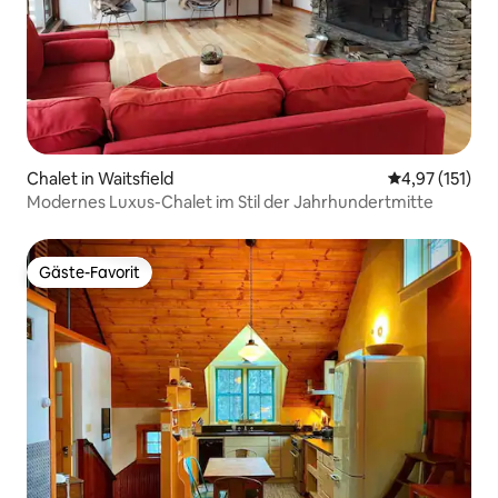
Chalet in Waitsfield
Durchschnittl
4,97 (151)
Modernes Luxus-Chalet im Stil der Jahrhundertmitte
Gäste-Favorit
Gäste-Favorit