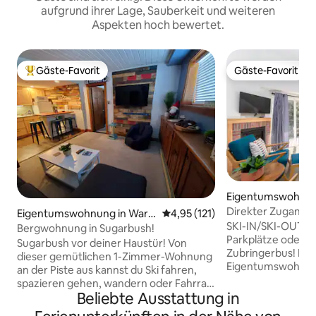
aufgrund ihrer Lage, Sauberkeit und weiteren
Aspekten hoch bewertet.
Gäste-Favorit
Gäste-Favorit
Beliebter Gäste-Favorit.
Gäste-Favorit
Eigentumswohnun
en
Direkter Zugang zu
Eigentumswohnung in Warr
Durchschnittliche Bewertung: 
4,95 (121)
saisonaler Pool
SKI-IN/SKI-OUT! Ve
en
Bergwohnung in Sugarbush!
Parkplätze oder d
Sugarbush vor deiner Haustür! Von
Zubringerbus! Die
dieser gemütlichen 1-Zimmer-Wohnung
Eigentumswohnung
an der Piste aus kannst du Ski fahren,
30 Fuß vom Out to 
spazieren gehen, wandern oder Fahrrad
wo du direkt zu de
Beliebte Ausstattung in
fahren. Alle Annehmlichkeiten des
Radwegen fahren 
Resorts sind nur wenige Schritte