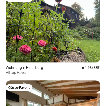
Gäste-Favorit
Wohnung in Hinesburg
Durchschnittli
4,93 (335)
Hilltop Haven
Gäste-Favorit
Gäste-Favorit