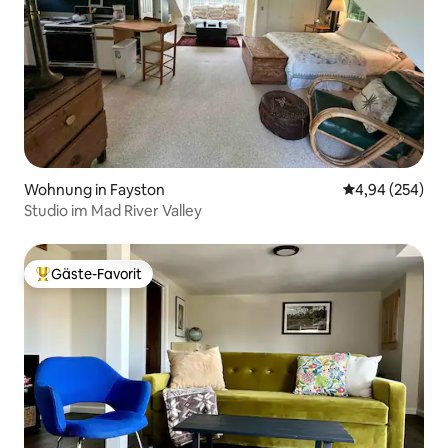
Wohnung in Fayston
Durchschnittli
4,94 (254)
Studio im Mad River Valley
Gäste-Favorit
Beliebter Gäste-Favorit.