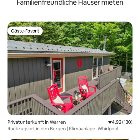
Familienfreundliche Häuser mieten
Gäste-Favorit
Gäste-Favorit
Privatunterkunft in Warren
Durchschnittl
4,92 (130)
Rückzugsort in den Bergen | Klimaanlage, Whirlpool,
Spielzimmer, Platz für 10 Personen