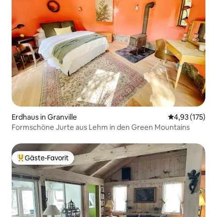
Erdhaus in Granville
Durchschnittl
4,93 (175)
Formschöne Jurte aus Lehm in den Green Mountains
Gäste-Favorit
Beliebter Gäste-Favorit.