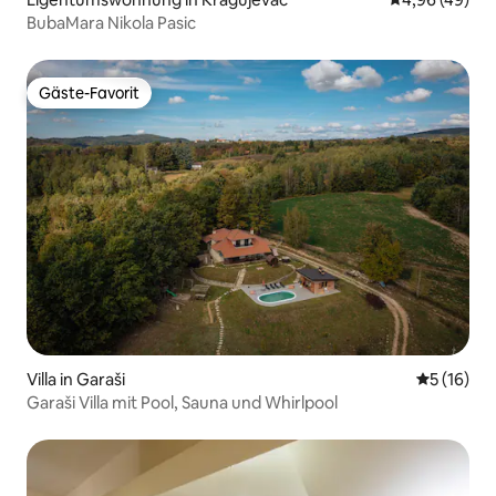
BubaMara Nikola Pasic
Gäste-Favorit
Gäste-Favorit
Villa in Garaši
Durchschn
5 (16)
Garaši Villa mit Pool, Sauna und Whirlpool