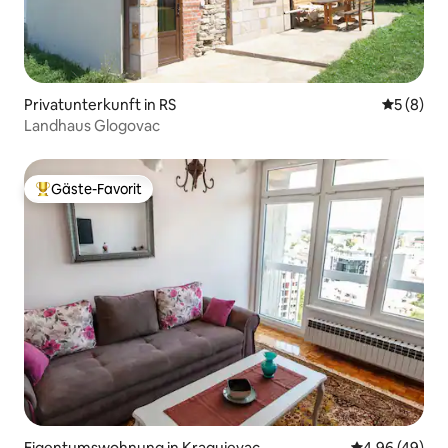
Privatunterkunft in RS
Durchschn
5 (8)
Landhaus Glogovac
Gäste-Favorit
Beliebter Gäste-Favorit.
Eigentumswohnung in Kragujevac
Durchschnittl
4,96 (49)