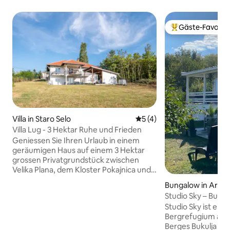
Gäste-Favorit
Beliebter Gäste-F
Villa in Staro Selo
Durchschnittliche Bewertu
5 (4)
Villa Lug - 3 Hektar Ruhe und Frieden
Geniessen Sie Ihren Urlaub in einem
geräumigen Haus auf einem 3 Hektar
grossen Privatgrundstück zwischen
Velika Plana, dem Kloster Pokajnica und
Radovanjski Lug, eine Stunde von
Bungalow in Aran
Belgrad entfernt. Umgeben von viel
Studio Sky – Buku
Grün, weit weg vom Stadtlärm und ohne
Arandjelovac
Studio Sky ist ein
direkte Nachbarn findest du hier Ruhe,
Bergrefugium an 
Erholung und absolute Privatsphäre. Es
Berges Bukulja in
gibt eine Klimaanlage im Wohnzimmer,