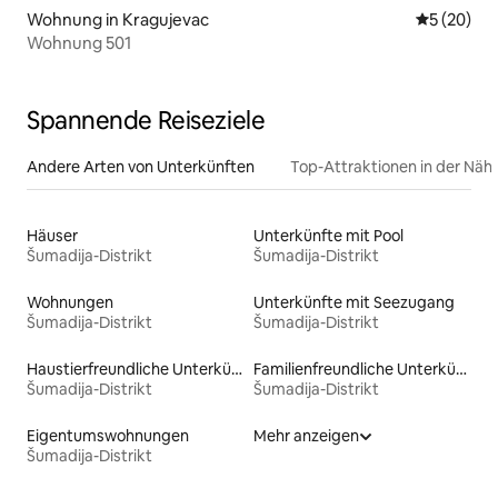
Wohnung in Kragujevac
Durchschni
5 (20)
Wohnung 501
Spannende Reiseziele
Andere Arten von Unterkünften
Top-Attraktionen in der Näh
Häuser
Unterkünfte mit Pool
Šumadija-Distrikt
Šumadija-Distrikt
Wohnungen
Unterkünfte mit Seezugang
Šumadija-Distrikt
Šumadija-Distrikt
Haustierfreundliche Unterkünfte
Familienfreundliche Unterkünfte
Šumadija-Distrikt
Šumadija-Distrikt
Eigentumswohnungen
Mehr anzeigen
Šumadija-Distrikt