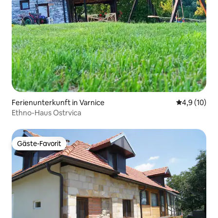
Ferienunterkunft in Varnice
Durchschnit
4,9 (10)
Ethno-Haus Ostrvica
Gäste-Favorit
Gäste-Favorit